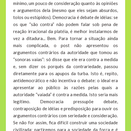
mínimo, um pouco de consideração quanto às opiniões
e argumentos dela (mesmo que eles sejam absurdos,
tolos ou estúpidos). Democracia é debate de idéias: se
os que “são contra” não podem falar sob pena de
reação irracional da platéia, é melhor instalarmos de
vez a ditadura... Bem. Para tornar a situação ainda
mais complicada, o post não apresentou os
argumentos contrários da autoridade que tomou as
“sonoras vaias”: só disse que ele era contra a medida
e, sem dizer os porquês da contrariedade, passou
diretamente para os apupos da turba. Isto é, repito,
antidemocrático e não incentiva o debate: o ideal era
apresentar ao público às razões pelas quais a
autoridade “vaiada” é contra a medida. Isto seria mais
legítimo. Democracia pressupõe debate,
contraposição de idéias e predisposição para ouvir os
argumentos contrários com seriedade e consideração.
Se não for assim, fica difícil construir uma sociedade
civilizada: partiremos para a sociedade da força e é