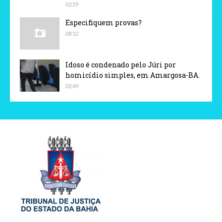
02:59
Especifiquem provas?
08:12
Idoso é condenado pelo Júri por
homicídio simples, em Amargosa-BA.
02:49