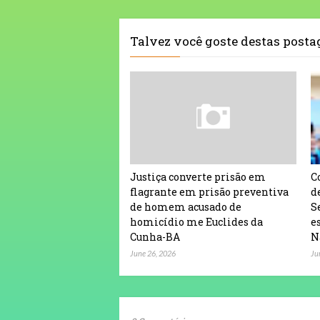
Talvez você goste destas post
Justiça converte prisão em
C
flagrante em prisão preventiva
d
de homem acusado de
S
homicídio me Euclides da
e
Cunha-BA
N
June 26, 2026
Ju