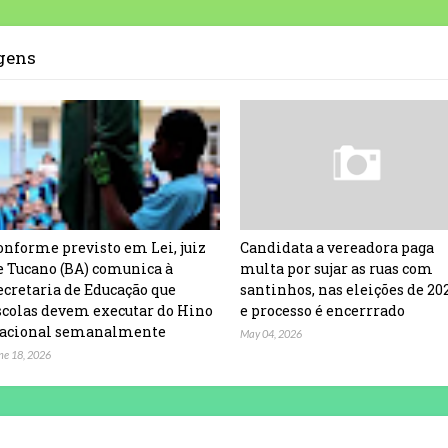
agens
onforme previsto em Lei, juiz
Candidata a vereadora paga
e Tucano (BA) comunica à
multa por sujar as ruas com
ecretaria de Educação que
santinhos, nas eleições de 20
scolas devem executar do Hino
e processo é encerrrado
acional semanalmente
May 04, 2026
ne 18, 2026