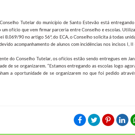
o Conselho Tutelar do município de Santo Estevão está entregando
o um ofício que vem firmar parceria entre Conselho e escolas. Utiliz
lei 8.069/90 no artigo 56ª, do ECA, o Conselho solicita á todas unid
devido acompanhamento de alunos com incidências nos incisos I, II e
nte do Conselho Tutelar, os ofícios estão sendo entregues em Jan
dade de se organizarem. “Estamos entregando as escolas logo agor
nham a oportunidade de se organizarem no que foi pedido atravé