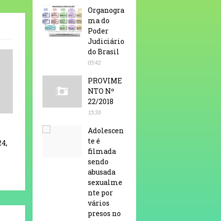
Organogra
ma do
Poder
Judiciário
do Brasil
05:42
PROVIME
NTO Nº
22/2018
15:33
Adolescen
te é
24,
filmada
sendo
abusada
sexualme
nte por
vários
presos no