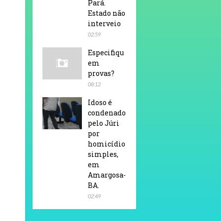
Pará.
Estado não
interveio
02:59
Especifiqu
em
provas?
08:12
Idoso é
condenado
pelo Júri
por
homicídio
simples,
em
Amargosa-
BA.
02:49