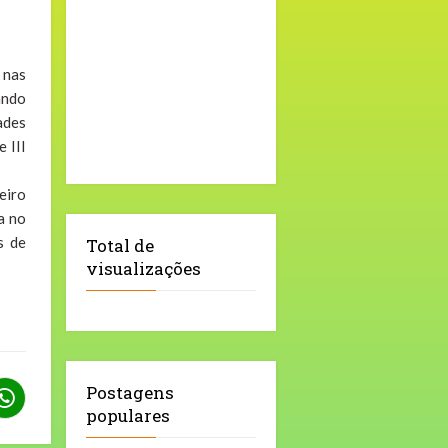
 nas
ando
ades
 III
eiro
a no
s de
Total de
visualizações
Postagens
populares