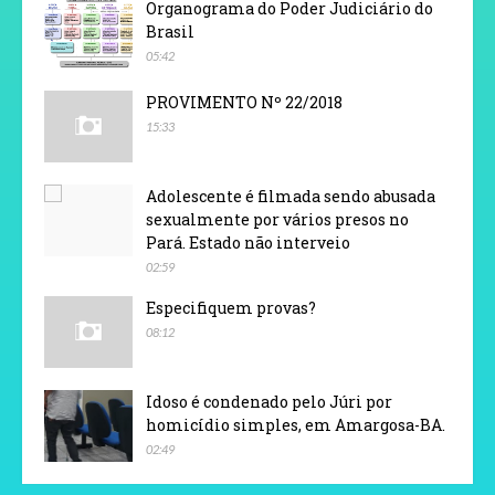
Organograma do Poder Judiciário do
Brasil
05:42
PROVIMENTO Nº 22/2018
15:33
Adolescente é filmada sendo abusada
sexualmente por vários presos no
Pará. Estado não interveio
02:59
Especifiquem provas?
08:12
Idoso é condenado pelo Júri por
homicídio simples, em Amargosa-BA.
02:49