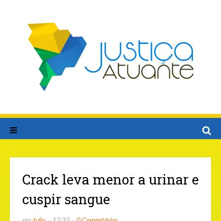
Crack leva menor a urinar e
cuspir sangue
por
tulio
12:32
0 Comentários