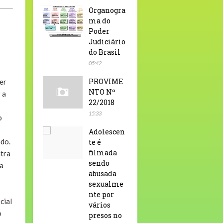
Organogra
ma do
Poder
Judiciário
do Brasil
05:42
PROVIME
er
NTO Nº
 a
22/2018
15:33
o
Adolescen
ndo.
te é
filmada
ntra
sendo
ia
abusada
sexualme
nte por
cial
vários
o
presos no