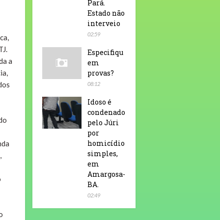
Pará.
Estado não
interveio
02:59
ca,
TJ.
Especifiqu
da a
em
ia,
provas?
ados
08:12
Idoso é
condenado
 do
pelo Júri
por
homicídio
nda
simples,
,
em
Amargosa-
o
BA.
02:49
o