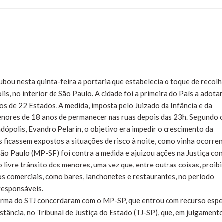
rubou nesta quinta-feira a portaria que estabelecia o toque de recolh
, no interior de São Paulo. A cidade foi a primeira do País a adotar
os de 22 Estados. A medida, imposta pelo Juizado da Infância e da
enores de 18 anos de permanecer nas ruas depois das 23h. Segundo 
ndópolis, Evandro Pelarin, o objetivo era impedir o crescimento da
s ficassem expostos a situações de risco à noite, como vinha ocorre
ão Paulo (MP-SP) foi contra a medida e ajuizou ações na Justiça co
o livre trânsito dos menores, uma vez que, entre outras coisas, proib
s comerciais, como bares, lanchonetes e restaurantes, no período
responsáveis.
 Turma do STJ concordaram com o MP-SP, que entrou com recurso espe
stância, no Tribunal de Justiça do Estado (TJ-SP), que, em julgament