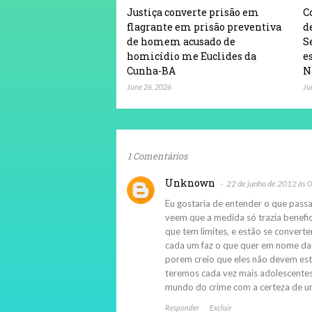
Justiça converte prisão em
C
flagrante em prisão preventiva
d
de homem acusado de
S
homicídio me Euclides da
e
Cunha-BA
N
June 26, 2026
Ju
1 Comentários
Unknown
22 de junho de 2012 às 
Eu gostaria de entender o que pass
veem que a medida só trazia benefi
que tem limites, e estão se conve
cada um faz o que quer em nome da l
porem creio que eles não devem esta
teremos cada vez mais adolescentes
mundo do crime com a certeza de u
Responder
Excluir