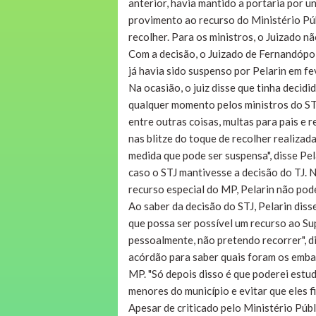
anterior, havia mantido a portaria por u
provimento ao recurso do Ministério Públ
recolher. Para os ministros, o Juizado não
Com a decisão, o Juizado de Fernandópol
já havia sido suspenso por Pelarin em f
Na ocasião, o juiz disse que tinha decid
qualquer momento pelos ministros do STJ 
entre outras coisas, multas para pais e 
nas blitze do toque de recolher realiza
medida que pode ser suspensa", disse Pel
caso o STJ mantivesse a decisão do TJ. 
recurso especial do MP, Pelarin não pod
Ao saber da decisão do STJ, Pelarin dis
que possa ser possível um recurso ao Sup
pessoalmente, não pretendo recorrer", di
acórdão para saber quais foram os emba
MP. "Só depois disso é que poderei estu
menores do município e evitar que eles fi
Apesar de criticado pelo Ministério Púb