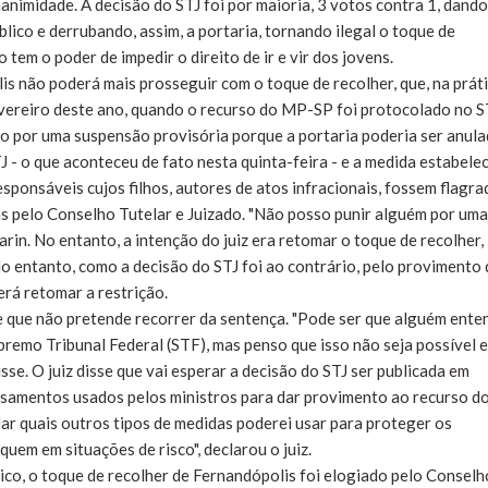
nanimidade. A decisão do STJ foi por maioria, 3 votos contra 1, dando
ico e derrubando, assim, a portaria, tornando ilegal o toque de
 tem o poder de impedir o direito de ir e vir dos jovens.
is não poderá mais prosseguir com o toque de recolher, que, na práti
evereiro deste ano, quando o recurso do MP-SP foi protocolado no S
ido por uma suspensão provisória porque a portaria poderia ser anula
- o que aconteceu de fato nesta quinta-feira - e a medida estabelec
responsáveis cujos filhos, autores de atos infracionais, fossem flagr
das pelo Conselho Tutelar e Juizado. "Não posso punir alguém por uma
arin. No entanto, a intenção do juiz era retomar o toque de recolher,
No entanto, como a decisão do STJ foi ao contrário, pelo provimento
erá retomar a restrição.
se que não pretende recorrer da sentença. "Pode ser que alguém ente
remo Tribunal Federal (STF), mas penso que isso não seja possível e
sse. O juiz disse que vai esperar a decisão do STJ ser publicada em
samentos usados pelos ministros para dar provimento ao recurso d
dar quais outros tipos de medidas poderei usar para proteger os
quem em situações de risco", declarou o juiz.
lico, o toque de recolher de Fernandópolis foi elogiado pelo Conselh