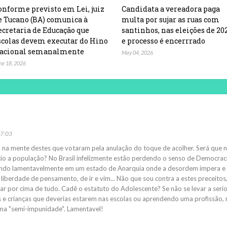
onforme previsto em Lei, juiz
Candidata a vereadora paga
e Tucano (BA) comunica à
multa por sujar as ruas com
ecretaria de Educação que
santinhos, nas eleições de 20
scolas devem executar do Hino
e processo é encerrrado
acional semanalmente
May 04, 2026
ne 18, 2026
07:03
a na mente destes que votaram pela anulação do toque de acolher. Será que 
cio a população? No Brasil infelizmente estão perdendo o senso de Democrac
rtendo lamentavelmente em um estado de Anarquia onde a desordem impera e
iberdade de pensamento, de ir e vim... Não que sou contra a estes preceitos
r por cima de tudo. Cadê o estatuto do Adolescente? Se não se levar a seri
 e crianças que deverias estarem nas escolas ou aprendendo uma profissão, 
ma "semi-impunidade". Lamentavel!