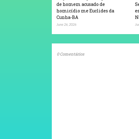
de homem acusado de
S
homicídio me Euclides da
e
Cunha-BA
N
June 26, 2026
Ju
0 Comentários