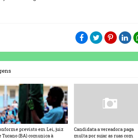
agens
onforme previsto em Lei, juiz
Candidata a vereadora paga
e Tucano (BA) comunica à
multa por sujar as ruas com