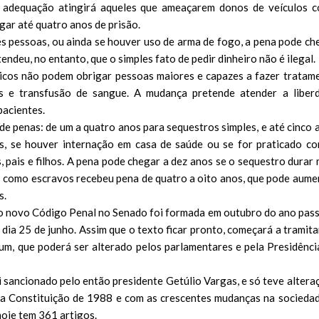
 a adequação atingirá aqueles que ameaçarem donos de veículos 
gar até quatro anos de prisão.
ês pessoas, ou ainda se houver uso de arma de fogo, a pena pode ch
endeu, no entanto, que o simples fato de pedir dinheiro não é ilegal.
édicos não podem obrigar pessoas maiores e capazes a fazer tratam
s e transfusão de sangue. A mudança pretende atender a liber
pacientes.
de penas: de um a quatro anos para sequestros simples, e até cinco 
is, se houver internação em casa de saúde ou se for praticado co
pais e filhos. A pena pode chegar a dez anos se o sequestro durar 
as como escravos recebeu pena de quatro a oito anos, que pode aume
s.
do novo
Código Penal
no Senado foi formada em outubro do ano pas
 dia 25 de junho. Assim que o texto ficar pronto, começará a tramita
um, que poderá ser alterado pelos parlamentares e pela Presidênci
i sancionado pelo então presidente Getúlio Vargas, e só teve altera
da
Constituição
de 1988 e com as crescentes mudanças na sociedad
hoje tem 361 artigos.