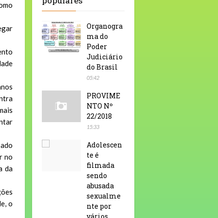
populares
como
Organogra
egar
ma do
Poder
ento
Judiciário
dade
do Brasil
05:42
anos
PROVIME
ntra
NTO Nº
mais
22/2018
ntar
15:33
Adolescen
sado
te é
r no
filmada
a da
sendo
abusada
ções
sexualme
e, o
nte por
vários