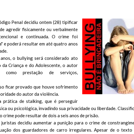
ódigo Penal
decidiu ontem (28) tipificar
 de agredir fisicamente ou verbalmente
encional e continuada. O crime foi
a" e poderá resultar em até quatro anos
ade.
anos, o bullying será considerado ato
o da Criança e do Adolescente
, o autor
as, como prestação de serviços,
ciso ficar provado que houve sofrimento
ioridade do autor da violência.
 prática de stalking, que é perseguir
ica ou psicológica, invadindo sua privacidade ou liberdade. Classifi
o crime pode resultar de dois a seis anos de prisão.
 juristas decidiu aumentar a punição para o crime de constrangim
tuação dos guardadores de carro irregulares. Apesar de o texto