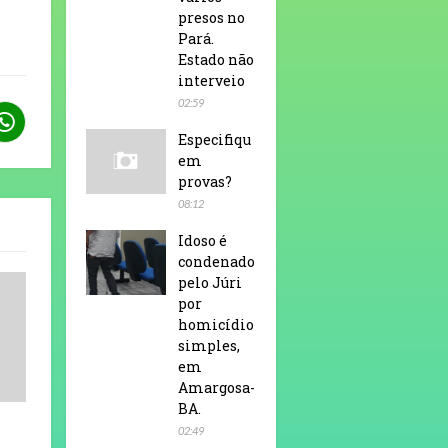
presos no
Pará.
Estado não
interveio
02:59
Especifiqu
em
provas?
08:12
Idoso é
condenado
pelo Júri
por
homicídio
simples,
em
Amargosa-
BA.
02:49