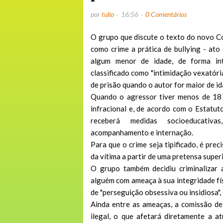
por
tulio
16:56
0 Comentários
O grupo que discute o texto do novo
C
como crime a prática de bullying - ato
algum menor de idade, de forma int
classificado como "intimidação vexatóri
de prisão quando o autor for maior de id
Quando o agressor tiver menos de 18 
infracional e, de acordo com o
Estatut
receberá medidas socioeducativ
acompanhamento e internação.
Para que o crime seja tipificado, é pre
da vítima a partir de uma pretensa super
O grupo também decidiu criminalizar a
alguém com ameaça à sua integridade fís
de "perseguição obsessiva ou insidiosa", 
Ainda entre as ameaças, a comissão de
ilegal, o que afetará diretamente a a