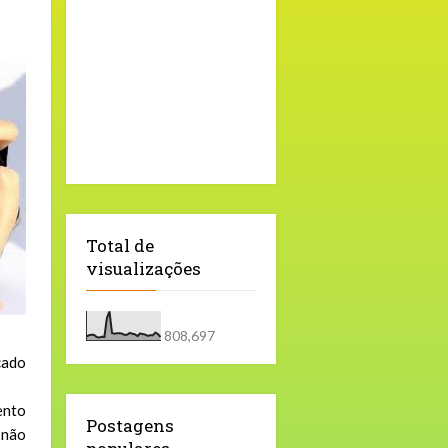
Total de
visualizações
808,697
cado
ento
Postagens
 não