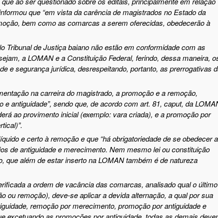
que ao ser questionado sobre os editais, principalmente em relação
nformou que “
em vista da carência de magistrados no Estado da
remoção, bem como as comarcas a serem oferecidas, obedecerão à
lo Tribunal de Justiça baiano não estão em conformidade com as
 sejam, a LOMAN e a Constituição Federal, ferindo, dessa maneira, o
ade e segurança jurídica, desrespeitando, portanto, as prerrogativas 
entação na carreira do magistrado, a promoção e a remoção,
o e antiguidade”, sendo que, de acordo com art. 81,
caput
, da LOMA
derá ao provimento inicial (exemplo: vara criada), e a promoção por
tical)”.
líquido e certo à remoção e que “há obrigatoriedade de se obedecer 
térios de antiguidade e merecimento. Nem mesmo lei ou constituição
to, que além de estar inserto na LOMAN também é de natureza
rificada a ordem de vacância das comarcas, analisado qual o último
ão ou remoção), deve-se aplicar a devida alternação, a qual por sua
iguidade, remoção por merecimento, promoção por antiguidade e
e excetuando as promoções por antiguidade, todas as demais dev