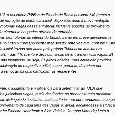
012, o Ministério Público do Estado da Bahia publicou 149 (cento e
 de remoção de entrância inicial, disponibilizando à movimentação
motorias vagas nessa entrância, inclusive aquelas de provimento
primeiramente ocupadas através da remoção.
umas promotorias do interior do Estado serão em breve devidamente
 no juízo o correspondente magistrado, uma vez que, conforme list
inicial trazida aos autos pelo próprio Tribunal de Justiça ora
, além das 110 (cento e dez) comarcas de entrância inicial vagas, 21
a não instalados, ou seja, 21 juízos criados, mas ainda não providos
 publicação do respectivo edital, e que, portanto, deveriam ser
 à remoção da qual participam as requerentes
.
erteu
o julgamento em diligência para determinar ao TJBA que
des judiciárias vagas, quais destinadas ao preenchimento mediante
, distinguindo, inclusive, qual o critério – se por merecimento ou po
 provimento de cada uma das vagas e, ainda, esclarecesse a situaç
Rocha Pinheiro Hearthrow e Alex Vinícius Campos Miranda) junto à