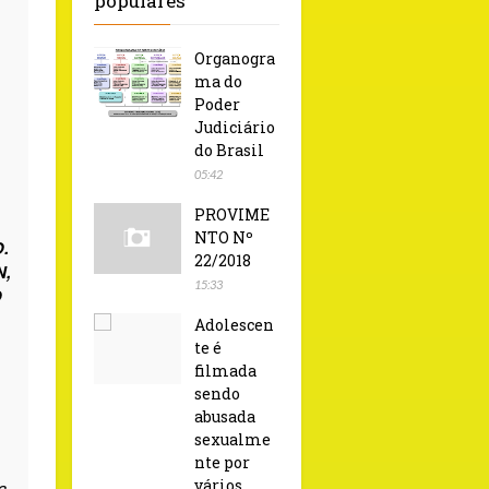
populares
Organogra
ma do
Poder
Judiciário
do Brasil
05:42
PROVIME
NTO Nº
.
22/2018
N,
15:33
O
Adolescen
te é
filmada
sendo
abusada
sexualme
nte por
vários
a