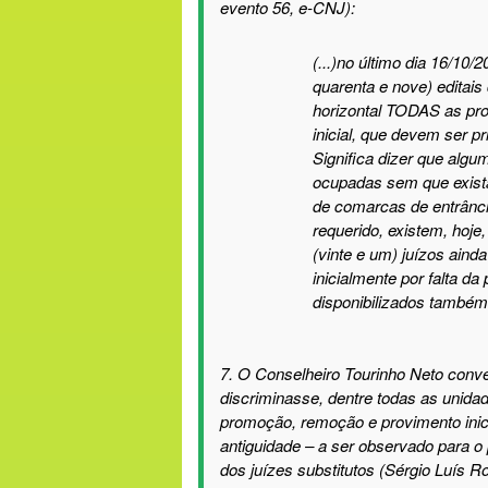
evento 56, e-CNJ):
(...)
no último dia 16/10/2
quarenta e nove) editais
horizontal TODAS as pro
inicial, que devem ser 
Significa dizer que alg
ocupadas sem que exista
de comarcas de entrância 
requerido, existem, hoje
(vinte e um) juízos aind
inicialmente por falta da
disponibilizados também
7
.
O Conselheiro Tourinho Neto conv
discriminasse, dentre todas as unida
promoção, remoção e provimento inicial
antiguidade – a ser observado para o
dos juízes substitutos (Sérgio Luís 