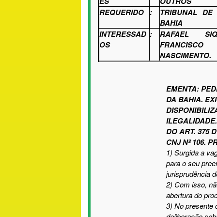
E
S
OUTROS
REQUERIDO
:
TRIBUNAL DE
BAHIA
INTERESSAD
:
RAFAEL SI
O
S
FRANCISCO
NASCIMENTO
.
EMENTA: PED
DA BAHIA. EX
DISPONIBILI
ILEGALIDADE.
DO ART. 375 
CNJ Nº 106. 
1) Surgida a
vag
para o seu pree
jurisprudência 
2) Com isso, nã
abertura do pro
3) No presente 
deliberação sob