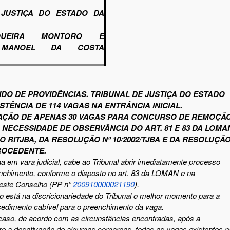
 JUSTIÇA DO ESTADO DA
QUEIRA MONTORO E
 MANOEL DA COSTA
IDO DE PROVIDÊNCIAS. TRIBUNAL DE JUSTIÇA DO ESTADO
ISTÊNCIA DE 114 VAGAS
NA ENTRÂNCIA INICIAL.
ZAÇÃO DE APENAS 30 VAGAS PARA CONCURSO DE REMOÇÃO
 NECESSIDADE DE OBSERVÂNCIA DO ART. 81 E 83 DA LOMA
DO RITJBA, DA RESOLUÇÃO Nº 10/2002/TJBA E DA RESOLUÇÃ
PROCEDENTE.
a em vara judicial, cabe ao T
ribunal abrir imediatamente processo
nchimento, conforme o disposto no art. 83 da LOMAN e na
deste Conselho (PP nº
200910000021190
).
o
está na discricionariedade do T
ribunal o melhor momento para a
cedimento cabível para o preenchimento da vaga.
caso, de acordo com as circunstâncias encontradas, após a
re a desativação de algumas comarcas, todas as vagas existentes n