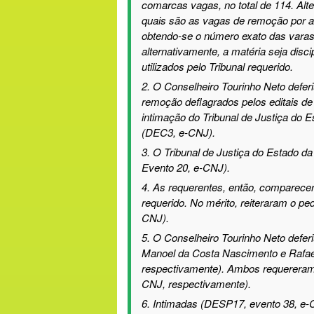
comarcas vagas, no total de 114. Alt
quais são as vagas de remoção por a
obtendo-se o número exato das varas
alternativamente,
a matéria seja disci
utilizados pelo Tribunal requerido.
2.
O Conselheiro Tourinho Neto defer
remoção deflagrados pelos editais de
intimação do Tribunal de Justiça do E
(DEC3, e-CNJ).
3.
O Tribunal de Justiça do Estado da
Evento
20
, e-CNJ)
.
4
.
As requerentes, então, comparecer
requerido. No mérito, reiteraram o p
CNJ).
5
.
O Conselheiro Tourinho Neto defer
Manoel da Costa Nascimento
e
Ra
fa
respectivamente).
A
mbos
requereram
CNJ
, respectivamente
).
6
.
Intimadas (DESP17, evento
3
8, e-