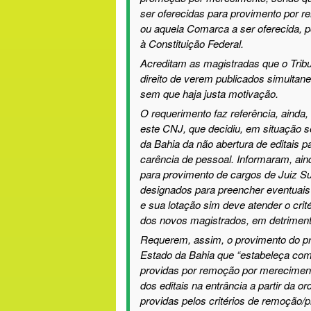
ser oferecidas para provimento por r
ou aquela Comarca a ser oferecida, po
à Constituição Federal.
Acreditam as magistradas que o Tribun
direito de verem publicados simultane
sem que haja justa motivação.
O requerimento faz referência, ainda,
este CNJ, que decidiu, em situação s
da Bahia da não abertura de editais 
carência de pessoal.
Informaram, ain
para provimento de cargos de Juiz Su
designados para preencher eventuais 
e sua lotação sim deve atender o crit
dos novos magistrados, em detrimento
Requerem, assim, o provimento do p
Estado da Bahia
que
“
estabeleça
como
providas
por
remoção por merecimen
dos editais na entrância a partir da 
providas pelos critérios de remoção/p