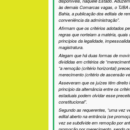
disponíveis, naquele Estado. Aduzem 
às demais Comarcas vagas, o TJBA i
Bahia, a publicação dos editais de 
conveniência da administração
”.
Afirmam que os critérios adotados pe
regras que norteiam a matéria, quais
princípios da legalidade, impessoalid
magistratura.
Alegam que há duas formas de movim
divididas em critérios de “mereciment
“a remoção (critério horizontal) prece
merecimento (critério de ascensão ver
Asseveram que os juízes têm direito 
princípio da alternância entre os cri
estaduais podem olvidar esse precei
constitucional”.
Segundo as requerentes, “uma vez ve
edital aberto na entrância (se promoç
vez se subdivide em remoção por ant
promoção por merecimento, sendo qu