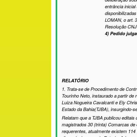
entrância inici
disponibilizada
LOMAN, o art. 3
Resolução CNJ 
4) Pedido julg
RELATÓRIO
1. Trata-se
de Procedimento de Contro
Tourinho Neto,
instaurado a partir de
Luiza Nogueira Cavalcanti e Ely Chri
Estado da Bahia
(TJBA)
, insurgindo-s
Relatam que a TJBA publicou editais 
magistrados 30 (trinta) Comarcas de 
requerentes, atualmente existem 114