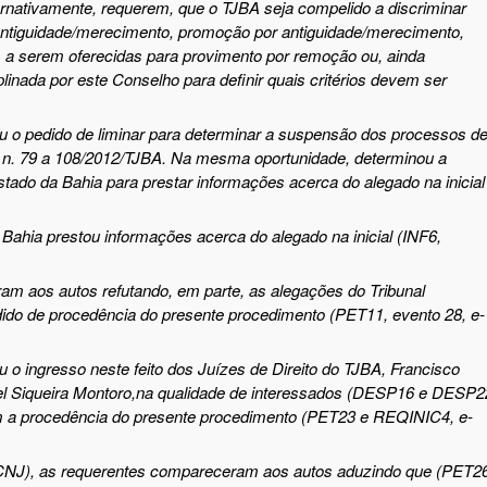
ernativamente, requerem, que o TJBA seja compelido a discriminar
ntiguidade
/
merecimento, promoção por antiguidade
/
merecimento,
 a serem oferecidas para provimento por remoção ou, ainda
plinada por este Conselho para definir quais critérios devem ser
iu
o pedido de liminar para determinar a suspensão dos processos d
 n. 79 a 108/2012/TJBA. N
a mesma oportunidade, determinou
a
stado da Bahia para prestar informações acerca do alegado na inicial
 Bahia prestou informações acerca do alegado na inicial
(INF
6
,
am aos autos refutando, em parte, as alegações do Tribunal
edido de procedência do presente procedimento
(
PET11, evento 28,
e-
iu
o ingresso
neste feito
dos Juízes de Direito do TJBA
,
Francisco
el Siqueira Montoro,
na qu
alidade de interessados (DESP16 e DESP2
 a procedência do presente
procedimento
(PET23
e REQINIC4, e
-
CNJ), as requerentes compareceram aos autos aduzindo que (PET26