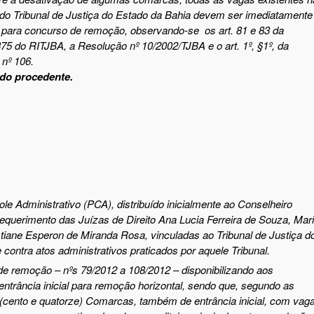
al do Tribunal de Justiça do Estado da Bahia devem ser imediatamente
s para concurso de remoção, observando-se os art. 81 e 83 da
75 do RITJBA, a Resolução nº 10/2002/TJBA e o art. 1º, §1º, da
nº 106.
ado procedente.
le Administrativo
(PCA)
, distribuído inicialmente ao Conselheiro
 requerimento das Juízas de Direito Ana Lucia Ferreira de Souza, Mar
stiane Esperon de Miranda Rosa, vinculadas ao Tribunal de Justiça d
e contra atos
administrativos
praticado
s por aquele Tribunal.
de remoção – nºs 79/2012 a 108/2012 – disponibilizando aos
entrância inicial para remoção horizontal, sendo que, segundo as
 (cento e quatorze) Comarcas, também de entrância inicial, com vag