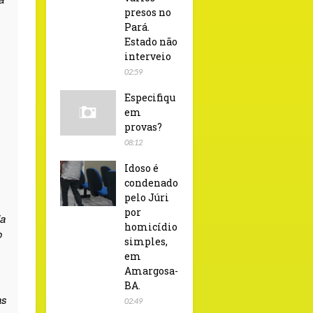
presos no
Pará.
Estado não
interveio
02:59
Especifiqu
em
provas?
08:12
Idoso é
condenado
pelo Júri
por
ia
homicídio
o
simples,
em
Amargosa-
BA.
as
02:49