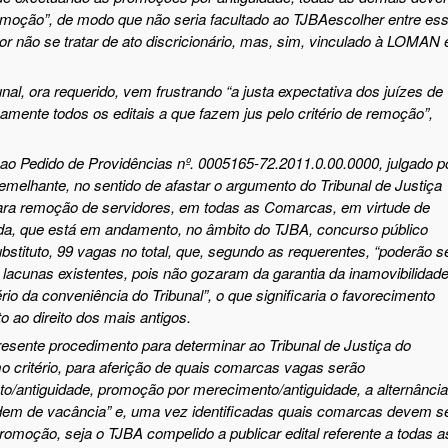
emoção”, de modo que não seria facultado ao TJ
BA
escolher entre es
r não se tratar de ato discricionário, mas, sim, vinculado à LOMAN 
al, ora requerido, vem frustrando “a justa expectativa dos juízes de
amente todos os editais a que fazem jus pelo critério de remoção”,
 ao Pedido de Providências nº. 0005165-72.2011.0.00.0000, julgado p
emelhante, no sentido de afastar o argumento do Tribunal de Justiça
para remoção de servidores, em todas as Comarcas, em virtude de
da, que está em andamento, no âmbito do TJBA, concurso público
bstituto, 99 vagas no total, que, segundo as requerentes,
“poderão s
lacunas existentes, pois não gozaram da garantia da inamovibilidad
ério da conveniência do Tribunal”
, o que significaria o favorecimento
 ao direito dos mais antigos.
resente procedimento para determinar
ao
Tribunal de Justiça do
 critério
,
para aferição de
quais comarcas vagas serão
to
/
antiguidade, promoção por merecimento
/
antiguidade, a alternância
ordem de vacância
”
e, uma vez identificadas quais comarcas devem s
romoção, seja o TJBA compelido a publicar edital referente a todas a