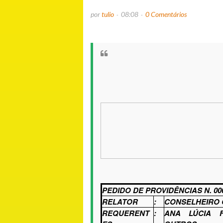
por
tulio
08:08
0 Comentários
P
EDIDO DE PROVIDÊNCIAS
N.
00
RELATOR
:
CONSELHEIRO
REQUERENT
:
ANA LÚCIA 