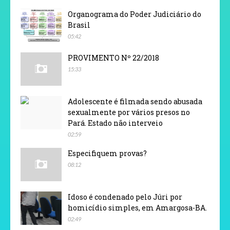
Organograma do Poder Judiciário do
Brasil
05:42
PROVIMENTO Nº 22/2018
15:33
Adolescente é filmada sendo abusada
sexualmente por vários presos no
Pará. Estado não interveio
02:59
Especifiquem provas?
08:12
Idoso é condenado pelo Júri por
homicídio simples, em Amargosa-BA.
02:49