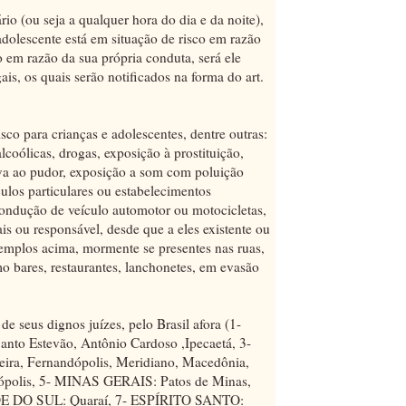
o (ou seja a qualquer hora do dia e da noite),
dolescente está em situação de risco em razão
em razão da sua própria conduta, será ele
is, os quais serão notificados na forma do art.
sco para crianças e adolescentes, dentre outras:
lcoólicas, drogas, exposição à prostituição,
va ao pudor, exposição a som com poluição
ulos particulares ou estabelecimentos
ondução de veículo automotor ou motocicletas,
 ou responsável, desde que a eles existente ou
xemplos acima, mormente se presentes nas ruas,
o bares, restaurantes, lanchonetes, em evasão
e seus dignos juízes, pelo Brasil afora (1-
 Estevão, Antônio Cardoso ,Ipecaetá, 3-
teira, Fernandópolis, Meridiano, Macedônia,
ópolis, 5- MINAS GERAIS: Patos de Minas,
NDE DO SUL: Quaraí, 7- ESPÍRITO SANTO: