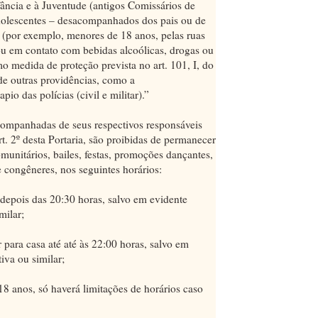
ância e à Juventude (antigos Comissários de
olescentes – desacompanhados dos pais ou de
o (por exemplo, menores de 18 anos, pelas ruas
 em contato com bebidas alcoólicas, drogas ou
mo medida de proteção prevista no art. 101, I, do
de outras providências, como a
io das polícias (civil e militar).”
acompanhadas de seus respectivos responsáveis
. 2º desta Portaria, são proibidas de permanecer
munitários, bailes, festas, promoções dançantes,
 congêneres, nos seguintes horários:
depois das 20:30 horas, salvo em evidente
milar;
 para casa até até às 22:00 horas, salvo em
tiva ou similar;
 18 anos, só haverá limitações de horários caso