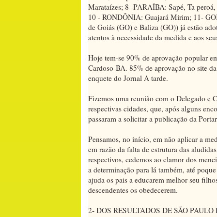
Marataízes; 8- PARAÍBA: Sapé, Ta pero
10 - RONDÔNIA: Guajará Mirim; 11- GOI
de Goiás (GO) e Baliza (GO)) já estão ad
atentos à necessidade da medida e aos seus 
Hoje tem-se 90% de aprovação popular e
Cardoso-BA. 85% de aprovação no site d
enquete do Jornal A tarde.
Fizemos uma reunião com o Delegado e C
respectivas cidades, que, após alguns enco
passaram a solicitar a publicação da Portar
Pensamos, no início, em não aplicar a med
em razão da falta de estrutura das aludidas
respectivos, cedemos ao clamor dos menci
a determinação para lá também, até poque 
ajuda os pais a educarem melhor seu filhos
descendentes os obedecerem.
2- DOS RESULTADOS DE SÃO PAULO 