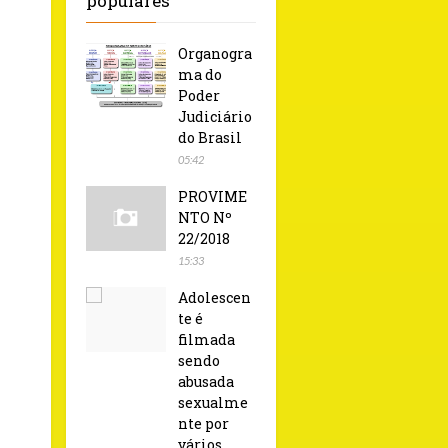
populares
Organogra
ma do
Poder
Judiciário
do Brasil
05:42
PROVIME
NTO Nº
22/2018
15:33
Adolescen
te é
filmada
sendo
abusada
sexualme
nte por
vários