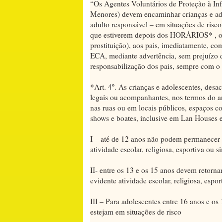
“Os Agentes Voluntários de Proteção à Inf
Menores) devem encaminhar crianças e ad
adulto responsável – em situações de risc
que estiverem depois dos HORÁRIOS* , ou
prostituição), aos pais, imediatamente, co
ECA, mediante advertência, sem prejuízo 
responsabilização dos pais, sempre com o ap
*Art. 4º. As crianças e adolescentes, des
legais ou acompanhantes, nos termos do art
nas ruas ou em locais públicos, espaços co
shows e boates, inclusive em Lan Houses e
I – até de 12 anos não podem permanecer 
atividade escolar, religiosa, esportiva ou si
II- entre os 13 e os 15 anos devem retornar
evidente atividade escolar, religiosa, espor
III – Para adolescentes entre 16 anos e os
estejam em situações de risco