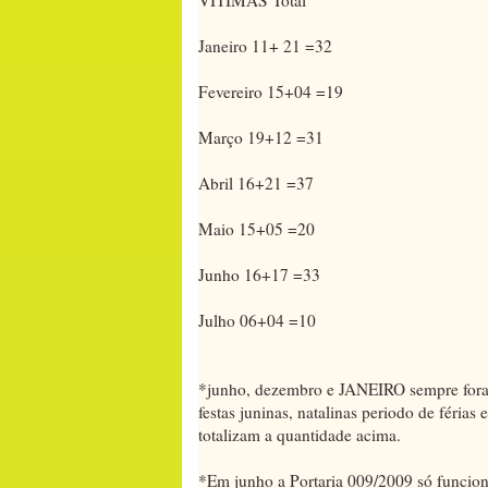
Janeiro 11+ 21 =32
Fevereiro 15+04 =19
Março 19+12 =31
Abril 16+21 =37
Maio 15+05 =20
Junho 16+17 =33
Julho 06+04 =10
*junho, dezembro e JANEIRO sempre foram
festas juninas, natalinas periodo de férias
totalizam a quantidade acima.
*Em junho a Portaria 009/2009 só funcion