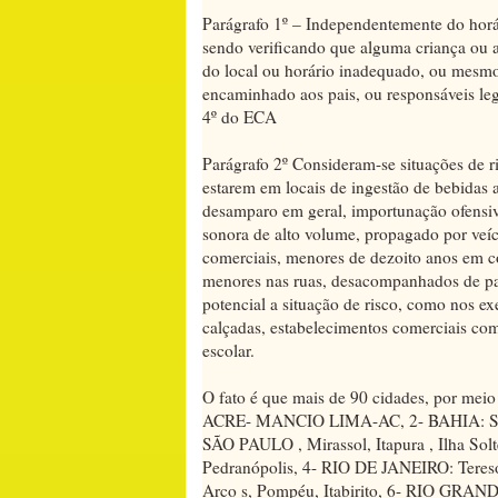
Parágrafo 1º – Independentemente do horári
sendo verificando que alguma criança ou a
do local ou horário inadequado, ou mesmo 
encaminhado aos pais, ou responsáveis lega
4º do ECA
Parágrafo 2º Consideram-se situações de ri
estarem em locais de ingestão de bebidas a
desamparo em geral, importunação ofensi
sonora de alto volume, propagado por veíc
comerciais, menores de dezoito anos em c
menores nas ruas, desacompanhados de pais
potencial a situação de risco, como nos e
calçadas, estabelecimentos comerciais com
escolar.
O fato é que mais de 90 cidades, por meio d
ACRE- MANCIO LIMA-AC, 2- BAHIA: Santo
SÃO PAULO , Mirassol, Itapura , Ilha Sol
Pedranópolis, 4- RIO DE JANEIRO: Teres
Arco s, Pompéu, Itabirito, 6- RIO GRA