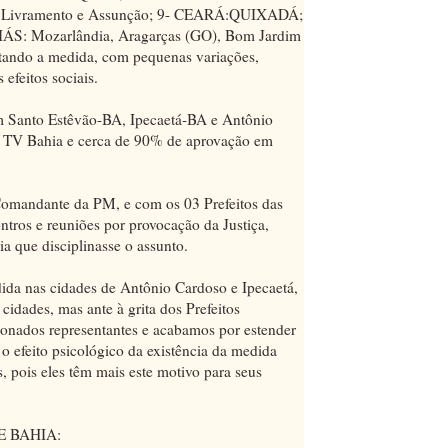
á, Livramento e Assunção; 9- CEARÁ:QUIXADÁ;
ÁS: Mozarlândia, Aragarças (GO), Bom Jardim
otando a medida, com pequenas variações,
efeitos sociais.
m Santo Estêvão-BA, Ipecaetá-BA e Antônio
a TV Bahia e cerca de 90% de aprovação em
omandante da PM, e com os 03 Prefeitos das
ntros e reuniões por provocação da Justiça,
ia que disciplinasse o assunto.
ida nas cidades de Antônio Cardoso e Ipecaetá,
 cidades, mas ante à grita dos Prefeitos
onados representantes e acabamos por estender
o efeito psicológico da existência da medida
, pois eles têm mais este motivo para seus
E BAHIA: