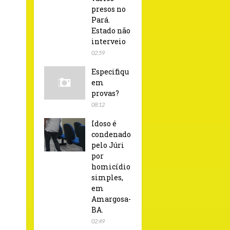
presos no
Pará.
Estado não
interveio
02:59
Especifiqu
em
provas?
08:12
Idoso é
condenado
pelo Júri
por
homicídio
simples,
em
Amargosa-
BA.
02:49