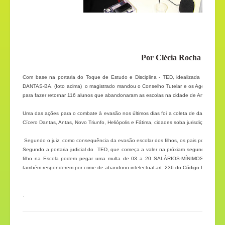
juiz J
Por Clécia Rocha
Com base na portaria do Toque de Estudo e Disciplina - TED, idealizada pelo j
DANTAS-BA, (foto acima) o magistrado mandou o Conselho Tutelar e os Agentes de Pr
para fazer retornar 116 alunos que abandonaram as escolas na cidade de Antas -BA,
Uma das ações para o combate à evasão nos últimos dias foi a coleta de dados feita 
Cícero Dantas, Antas, Novo Triunfo, Heliópolis e Fátima, cidades soba jurisdição do Ma
Segundo o juiz, como consequência da evasão escolar dos filhos, os pais poderão per
Segundo a portaria judicial do
TED, que começa a valer na próxiam segunda-feira, 11
filho na Escola podem pegar uma multa de 03 a 20 SALÁRIOS-MÍNIMOS, confor
também responderem por crime de abandono intelectual art. 236 do Código Penal.
.