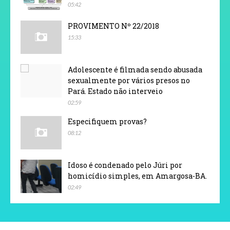
05:42
PROVIMENTO Nº 22/2018
15:33
Adolescente é filmada sendo abusada
sexualmente por vários presos no
Pará. Estado não interveio
02:59
Especifiquem provas?
08:12
Idoso é condenado pelo Júri por
homicídio simples, em Amargosa-BA.
02:49