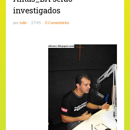
investigados
por
tulio
17:45
0 Comentários