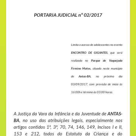
PORTARIA JUDICIAL nº 02/2017
Limita o acesso de adolescentes no evento
ENCONTRO DE GIGANTES,
que será
realizada no
Parque de Vaquejada
Firmino Matos,
situado neste município
de
Antas-BA,
no próximo dia
03/09/2017, com previsão de início às
16:00h e término às 03:00 horas.
A Justiça da Vara da Infância e da Juventude de
ANTAS-
BA
, no uso das atribuições legais, especialmente nos
artigos contidos 1º, 3º, 70, 74, 146, 149, Incisos I e II,
153 e 212, todos do Estatuto da Criança e do