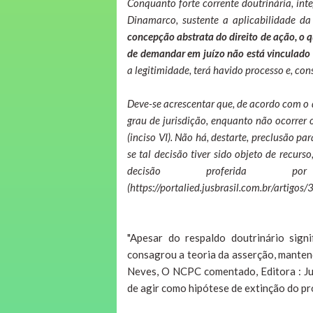
Conquanto forte corrente doutrinária, int
Dinamarco, sustente a aplicabilidade da
concepção abstrata do direito de ação, o 
de demandar em juízo não está vinculado 
a legitimidade, terá havido processo e, con
Deve-se acrescentar que, de acordo com o d
grau de jurisdição, enquanto não ocorrer o
(inciso VI). Não há, destarte, preclusão pa
se tal decisão tiver sido objeto de recurs
decisão proferida po
(https://portalied.jusbrasil.com.br/artig
"Apesar do respaldo doutrinário sign
consagrou a teoria da asserção, manten
Neves, O NCPC comentado, Editora : Ju
de agir como hipótese de extinção do p