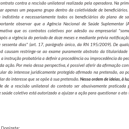
ontrato contra a rescisão unilateral realizada pela operadora. Na prim
tar apenas um pequeno grupo dentro da coletividade de beneficiários.
a indistinta e necessariamente todos os beneficiários do plano de s
mportante observar que a Agência Nacional de Saúde Suplementar (
mativa que os contratos coletivos por adesão ou empresarial "som
pós a vigência do período de doze meses e mediante prévia notificaçã
sessenta dias" (art. 17, parágrafo único, da RN 195/2009). De qual
 ad causam restringe-se ao exame puramente abstrato da titularidade
e a instrução probatória a definir a procedência ou improcedência do pe
da ação. Por meio dessa perspectiva, é possível aferir da afirmação con
itular do interesse juridicamente protegido afirmado na pretensão, ao p
lar do interesse que se opõe à sua pretensão.
Nessa ordem de ideias, à lu
de de a rescisão unilateral do contrato ser abusivamente praticada 
e saúde coletivo está autorizado a ajuizar a ação para questionar o ato 
o Donizete: