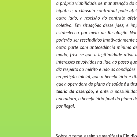
a própria viabilidade de manutenção do c
hipótese, a cláusula contratual pode afe
outro lado, a rescisão do contrato afet
coletivo. Em situações desse jaez, é i
estabeleceu por meio de Resolução Nor
poderão ser rescindidos imotivadamente a
outra parte com antecedência mínima de 
modo, frise-se que a legitimidade ativa
interesses envolvidos na lide, ao passo qu
diz respeito ao mérito e não às condições 
na petição inicial, que o beneficiário é t
que a operadora do plano de saúde é a titu
teoria da asserção,
e ante a possibilida
operadora, o beneficiário final do plano d
por ilegal.
Sobre o tema, assim se manifesta Elpidi