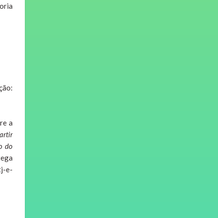
oria
ção:
re a
artir
o do
ega
j-e-