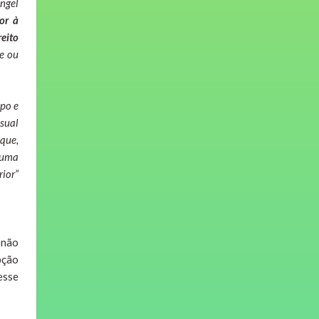
ngel
or à
reito
e ou
mpo e
ssual
 que,
o uma
r”
 não
pção
esse