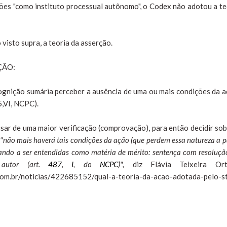
ões "como instituto processual autônomo", o Codex não adotou a te
visto supra, a teoria da asserção.
ÇÃO:
cognição sumária perceber a ausência de uma ou mais condições da a
5,VI, NCPC).
cisar de uma maior verificação (comprovação), para então decidir sob
"não mais haverá tais condições da ação (que perdem essa natureza a p
ando a ser entendidas como matéria de mérito: sentença com resoluçã
 autor (art.
487
,
I
, do
NCPC
)",
diz Flávia Teixeira Ort
om.br/noticias/422685152/qual-a-teoria-da-acao-adotada-pelo-st