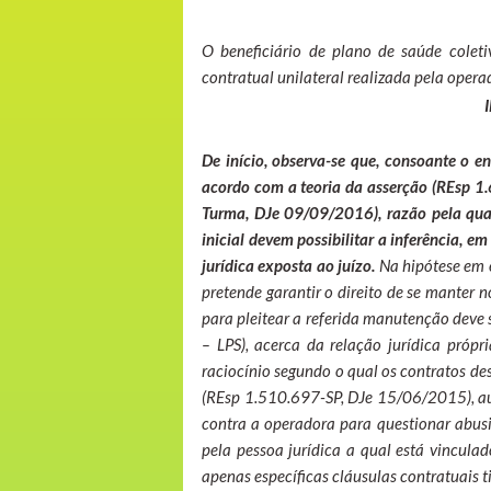
O beneficiário de plano de saúde coleti
contratual unilateral realizada pela opera
De início, observa-se que, consoante o 
acordo com a teoria da asserção (REsp 1
Turma, DJe 09/09/2016), razão pela qual
inicial devem possibilitar a inferência, e
jurídica exposta ao juízo.
Na hipótese em e
pretende garantir o direito de se manter 
para pleitear a referida manutenção deve s
– LPS), acerca da relação jurídica própr
raciocínio segundo o qual os contratos d
(REsp 1.510.697-SP, DJe 15/06/2015), aut
contra a operadora para questionar abusi
pela pessoa jurídica a qual está vincula
apenas específicas cláusulas contratuais t