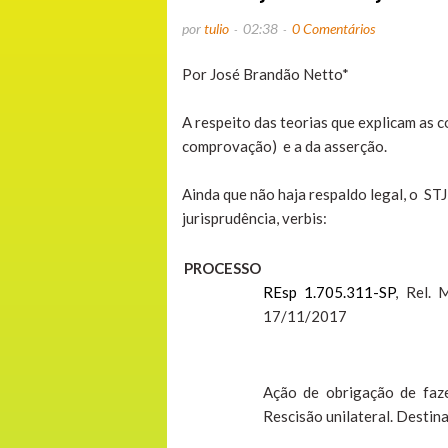
por
tulio
02:38
0 Comentários
Por José Brandão Netto*
A respeito das teorias que explicam as 
comprovação) e a da asserção.
Ainda que não haja respaldo legal, o ST
jurisprudência, verbis:
PROCESSO
REsp 1.705.311-SP
, Rel. 
17/11/2017
Ação de obrigação de faze
Rescisão unilateral. Destina