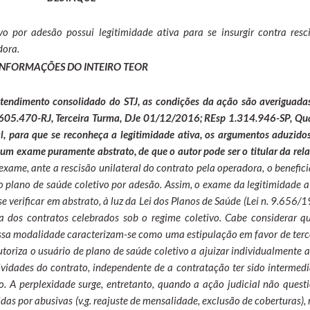
vo por adesão possui legitimidade ativa para se insurgir contra resc
dora.
INFORMAÇÕES DO INTEIRO TEOR
entendimento consolidado do STJ, as condições da ação são averiguada
.605.470-RJ, Terceira Turma, DJe 01/12/2016; REsp 1.314.946-SP, Qu
, para que se reconheça a legitimidade ativa, os argumentos aduzido
m um exame puramente abstrato, de que o autor pode ser o titular da rel
xame, ante a rescisão unilateral do contrato pela operadora, o benefici
no plano de saúde coletivo por adesão. Assim, o exame da legitimidade a
e verificar em abstrato, à luz da Lei dos Planos de Saúde (Lei n. 9.656/
ia dos contratos celebrados sob o regime coletivo. Cabe considerar q
essa modalidade caracterizam-se como uma estipulação em favor de terc
oriza o usuário de plano de saúde coletivo a ajuizar individualmente 
vidades do contrato, independente de a contratação ter sido intermed
do. A perplexidade surge, entretanto, quando a ação judicial não quest
idas por abusivas (v.g. reajuste de mensalidade, exclusão de coberturas),