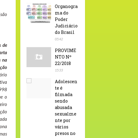
Organogra
ma do
isão
Poder
Judiciário
do Brasil
05:42
s de
PROVIME
arta
NTO Nº
s na
22/2018
ação
15:33
ário
Adolescen
tiva
te é
1998
filmada
ue o
sendo
eiro
abusada
ação
sexualme
iada
nte por
iona
vários
presos no
 mas