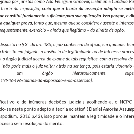
egrada por juristas como Ada Pellegrini Grinover, Liebman e Cândido Ra
 teoria da exposição,
creio que a teoria da asserção adapta-se melh
que constitui fundamento suficiente para sua aplicação
.
Isso porque, o di
a qualquer prova,
tanto que, mesmo que se considere ausente o interess
sequentemente, exercício – ainda que ilegítimo – do direito de ação.
isposto no § 3º, do art. 485, o juiz conhecerá de ofício, em qualquer te
 trânsito em julgado, a ausência de legitimidade ou de interesse proce
ra o órgão judicial acerca do exame de tais requisitos, com a ressalva de
o, “não pode mais o juiz voltar atrás na sentença, pois estaria violand
r um órgão hierarquicamente superio
os/319946496/teorias-da-exposicao-e-da-assercao).
ificativo e de inúmeras decisões judiciais acolhendo-a, o NCPC
do-se neste ponto adepto à teoria eclética" ( Daniel Amorim Assum
spodium, 2016 p.43), isso porque mantém a legitimidade e o inter
rocesso sem resolução do mérito.