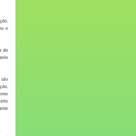
ção.
ou o
s da
pela
 são
nção,
 como
reito
ente