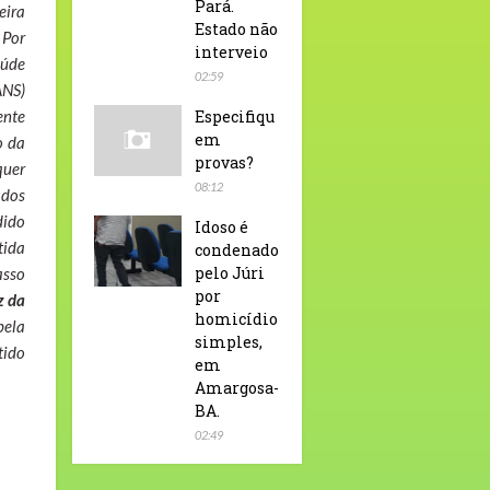
Pará.
eira
Estado não
 Por
interveio
aúde
02:59
ANS)
ente
Especifiqu
em
o da
provas?
quer
08:12
 dos
dido
Idoso é
tida
condenado
pelo Júri
asso
por
z da
homicídio
pela
simples,
tido
em
Amargosa-
BA.
02:49