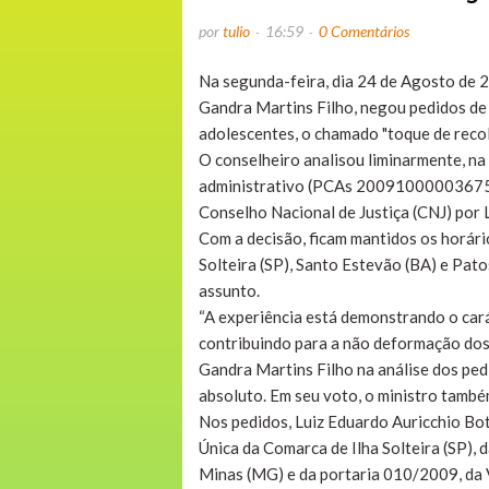
por
tulio
16:59
0 Comentários
Na segunda-feira, dia 24 de Agosto de 2
Gandra Martins Filho, negou pedidos de 
adolescentes, o chamado "toque de recolh
O conselheiro analisou liminarmente, na
administrativo (PCAs 2009100000367
Conselho Nacional de Justiça (CNJ) por 
Com a decisão, ficam mantidos os horário
Solteira (SP), Santo Estevão (BA) e Pat
assunto.
“A experiência está demonstrando o cará
contribuindo para a não deformação dos j
Gandra Martins Filho na análise dos pedi
absoluto. Em seu voto, o ministro també
Nos pedidos, Luiz Eduardo Auricchio Bot
Única da Comarca de Ilha Solteira (SP), 
Minas (MG) e da portaria 010/2009, da 