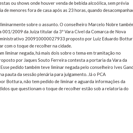
estas ou shows onde houver venda de bebida alcoólica, sem prévia
cia de menores fora de casa após as 23 horas, quando desacompanh
o liminarmente sobre o assunto. O conselheiro Marcelo Nobre també
a 001/2009 da Juíza titular da 3ª Vara Cível da Comarca de Nova
administrativo 200910000027933 proposto por Luiz Eduardo Bottur
ar com o toque de recolher na cidade.
am liminar negada, há mais dois sobre o tema em tramitação no
sto por Jaques Souto Ferreira contesta a portaria da Vara da
 Esse pedido também teve liminar negada pelo conselheiro Ives Gand
 na pauta da sessão plenária para julgamento. Já o PCA
Bottura, não tem pedido de liminar e aguarda informações da
didos que questionam o toque de recolher estão sob a relatoria do