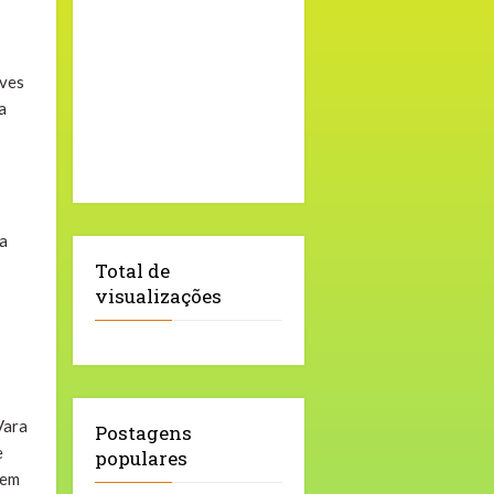
Ives
a
ha
Total de
visualizações
Vara
Postagens
e
populares
bem