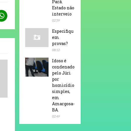
Pará.
Estado não
interveio
02:59
Especifiqu
em
provas?
08:12
Idoso é
condenado
pelo Júri
por
homicídio
simples,
em
Amargosa-
BA.
02:49