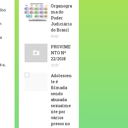
Organogra
ados
ma do
Poder
m
Judiciário
do Brasil
05:42
a
PROVIME
NTO Nº
22/2018
ra,
15:33
Adolescen
te é
filmada
sendo
abusada
sexualme
nte por
vários
presos no