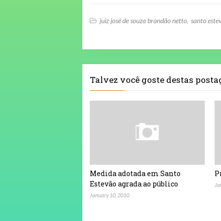
juiz josé de souza brandão netto
santo este
Talvez você goste destas post
Medida adotada em Santo
P
Estevão agrada ao público
Ja
January 10, 2010