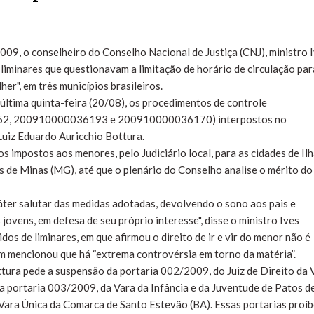
009, o conselheiro do Conselho Nacional de Justiça (CNJ), ministro 
liminares que questionavam a limitação de horário de circulação par
er", em três municípios brasileiros.
 última quinta-feira (20/08), os procedimentos de controle
52, 200910000036193 e 200910000036170) interpostos no
Luiz Eduardo Auricchio Bottura.
s impostos aos menores, pelo Judiciário local, para as cidades de Il
os de Minas (MG), até que o plenário do Conselho analise o mérito do
ter salutar das medidas adotadas, devolvendo o sono aos pais e
ovens, em defesa de seu próprio interesse", disse o ministro Ives
dos de liminares, em que afirmou o direito de ir e vir do menor não é
m mencionou que há “extrema controvérsia em torno da matéria”.
tura pede a suspensão da portaria 002/2009, do Juiz de Direito da 
da portaria 003/2009, da Vara da Infância e da Juventude de Patos d
Vara Única da Comarca de Santo Estevão (BA). Essas portarias proí