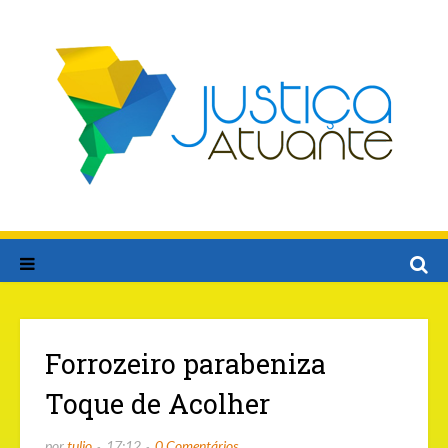
Forrozeiro parabeniza
Toque de Acolher
por
tulio
17:12
0 Comentários