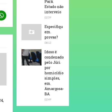
Pará.
Estado não
interveio
02:59
Especifiqu
em
provas?
08:12
Idoso é
condenado
pelo Júri
por
homicídio
simples,
em
Amargosa-
BA.
02:49
24,