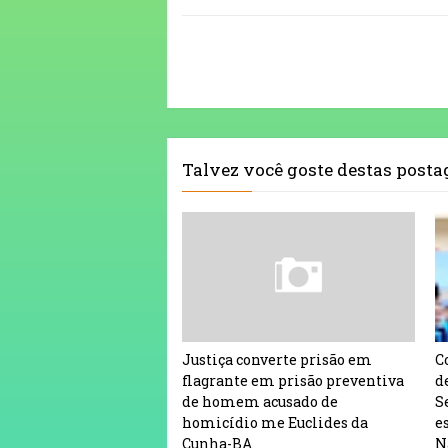
Talvez você goste destas post
Justiça converte prisão em
C
flagrante em prisão preventiva
d
de homem acusado de
S
homicídio me Euclides da
e
Cunha-BA
N