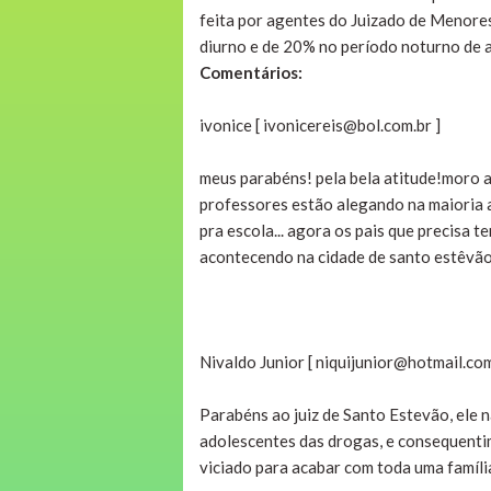
feita por agentes do Juizado de Menore
diurno e de 20% no período noturno de a
Comentários:
ivonice [ ivonicereis@bol.com.br ]
meus parabéns! pela bela atitude!moro a
professores estão alegando na maioria as
pra escola... agora os pais que precisa t
acontecendo na cidade de santo estêvão 
Nivaldo Junior [ niquijunior@hotmail.com
Parabéns ao juiz de Santo Estevão, ele 
adolescentes das drogas, e consequenti
viciado para acabar com toda uma família