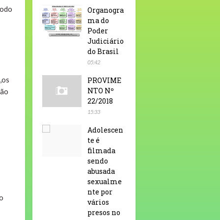
íodo
Organogra
ma do
Poder
Judiciário
do Brasil
05:42
,os
PROVIME
NTO Nº
vão
22/2018
15:33
Adolescen
te é
filmada
sendo
abusada
sexualme
nte por
ho
vários
presos no