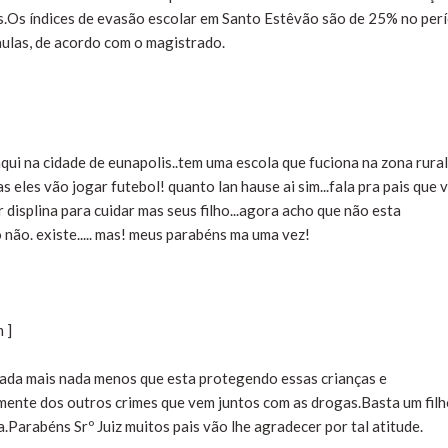
s.Os índices de evasão escolar em Santo Estêvão são de 25% no per
ulas, de acordo com o magistrado.
qui na cidade de eunapolis..tem uma escola que fuciona na zona rural
 eles vão jogar futebol! quanto lan hause ai sim...fala pra pais que 
er displina para cuidar mas seus filho...agora acho que não esta
não. existe..... mas! meus parabéns ma uma vez!
 ]
nada mais nada menos que esta protegendo essas crianças e
mente dos outros crimes que vem juntos com as drogas.Basta um fil
.Parabéns Srº Juiz muitos pais vão lhe agradecer por tal atitude.