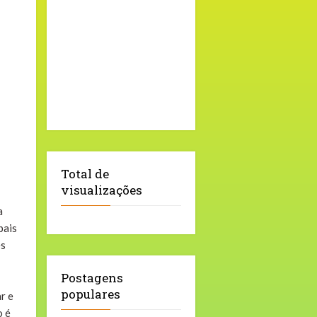
Total de
visualizações
a
pais
es
Postagens
populares
r e
o é