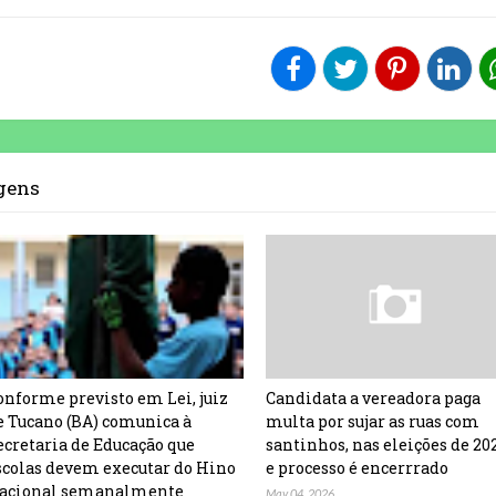
agens
onforme previsto em Lei, juiz
Candidata a vereadora paga
e Tucano (BA) comunica à
multa por sujar as ruas com
ecretaria de Educação que
santinhos, nas eleições de 20
scolas devem executar do Hino
e processo é encerrrado
acional semanalmente
May 04, 2026