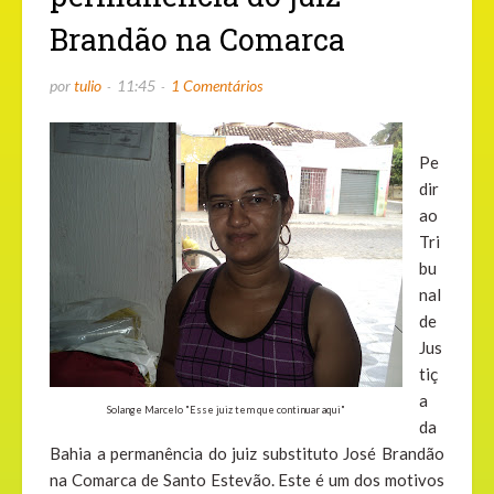
Brandão na Comarca
por
tulio
11:45
1 Comentários
Pe
dir
ao
Tri
bu
nal
de
Jus
tiç
a
Solange Marcelo "Esse juiz tem que continuar aqui"
da
Bahia a permanência do juiz substituto José Brandão
na Comarca de Santo Estevão. Este é um dos motivos