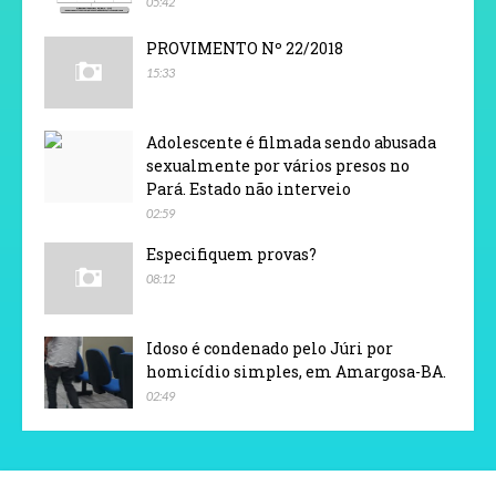
05:42
PROVIMENTO Nº 22/2018
15:33
Adolescente é filmada sendo abusada
sexualmente por vários presos no
Pará. Estado não interveio
02:59
Especifiquem provas?
08:12
Idoso é condenado pelo Júri por
homicídio simples, em Amargosa-BA.
02:49