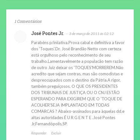
1 Comentários
José Pontes Jr.
3 de março de 2011 às 02:12
Parabéns p/iniiativa.Prova cabal e definitiva a favor
dos 'Toques'.Dr. José Brandão Netto com certeza
está orgulhoso pelo reconhecimento de seu
trabalho.Lamentavelmente a populacão tem razão
de outro Juiz deixar os 'TOQUES'MORREREM.Não
acredito que sejam contras, mas são comodistas e
despreocupados com o destino da Pátria.A rigor,
também preguiçosos. O QUE OS PRESIDENTES
DOS TRIBUNAIS DE JUSTIÇA OU O CNJ ESTÃO
ESPERANDO PARA EXIGIREM QUE O 'TOQUE DE
ACOLHER'SEJA IMPLANTADO EM TODAS
COMARCAS ? Abaixo-assinados para àquelas dd.e
altas autoridades É U R G E N T E .José Pontes
Jr,Fernandópolis,SP.
Responder
Excluir