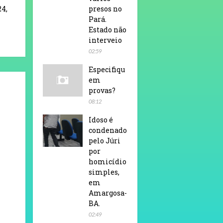
24,
presos no
Pará.
Estado não
interveio
02:59
Especifiqu
em
provas?
08:12
Idoso é
condenado
pelo Júri
por
homicídio
simples,
em
Amargosa-
BA.
02:49