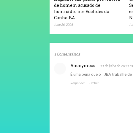
de homem acusado de
S
homicídio me Euclides da
e
Cunha-BA
N
June 26, 2026
Ju
1 Comentários
Anonymous
11 de julho de 2011 à
É uma pena que o TJBA trabalhe de 
Responder
Excluir