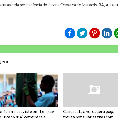
naturas pela permanência do Juiz na Comarca de Maracás-BA, sua atu
agens
onforme previsto em Lei, juiz
Candidata a vereadora paga
e Tucano (BA) comunica à
multa por sujar as ruas com