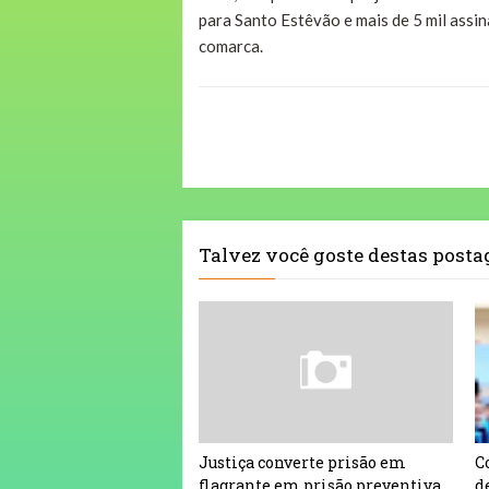
para Santo Estêvão e mais de 5 mil assi
comarca.
Talvez você goste destas post
Justiça converte prisão em
C
flagrante em prisão preventiva
d