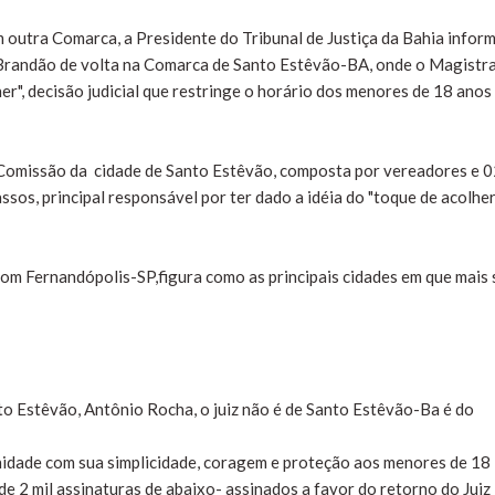
em outra Comarca, a Presidente do Tribunal de Justiça da Bahia infor
 Brandão de volta na Comarca de Santo Estêvão-BA, onde o Magistr
her", decisão judicial que restringe o horário dos menores de 18 anos
a Comissão da cidade de Santo Estêvão, composta por vereadores e 
sos, principal responsável por ter dado a idéia do "toque de acolhe
om Fernandópolis-SP,figura como as principais cidades em que mais 
to Estêvão, Antônio Rocha, o juiz não é de Santo Estêvão-Ba é do
idade com sua simplicidade, coragem e proteção aos menores de 18
de 2 mil assinaturas de abaixo- assinados a favor do retorno do Juiz