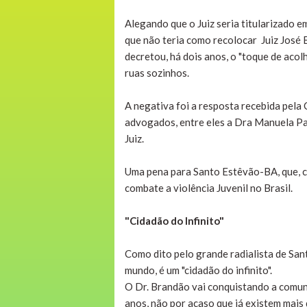
Alegando que o Juiz seria titularizado 
que não teria como recolocar Juiz José
decretou, há dois anos, o "toque de acol
ruas sozinhos.
A negativa foi a resposta recebida pel
advogados, entre eles a Dra Manuela Pas
Juiz.
Uma pena para Santo Estêvão-BA, que, c
combate a violência Juvenil no Brasil.
"Cidadão do Infinito"
Como dito pelo grande radialista de San
mundo, é um "cidadão do infinito".
O Dr. Brandão vai conquistando a comun
anos, não por acaso que já existem mais 