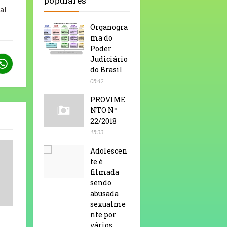
populares
al
Organogra
ma do
Poder
Judiciário
do Brasil
05:42
PROVIME
NTO Nº
22/2018
15:33
Adolescen
te é
filmada
sendo
abusada
sexualme
nte por
vários