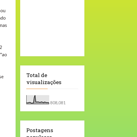
mou
ado
 nas
02
r"ao
Total de
se
visualizações
808,081
Postagens