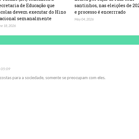
ecretaria de Educação que
santinhos, nas eleições de 20
scolas devem executar do Hino
e processo é encerrrado
acional semanalmente
May 04, 2026
ne 18, 2026
s 05:09
costas para a sociedade, somente se preocupam com eles.