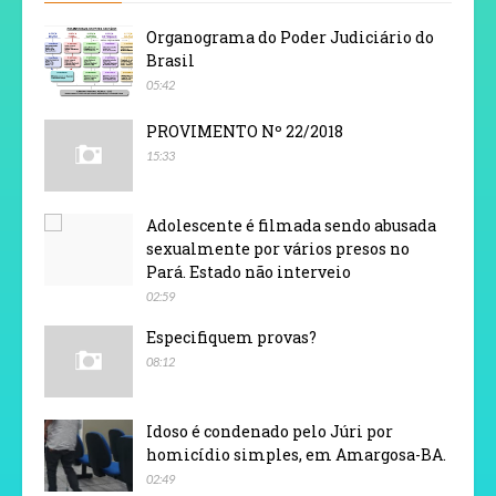
Organograma do Poder Judiciário do
Brasil
05:42
PROVIMENTO Nº 22/2018
15:33
Adolescente é filmada sendo abusada
sexualmente por vários presos no
Pará. Estado não interveio
02:59
Especifiquem provas?
08:12
Idoso é condenado pelo Júri por
homicídio simples, em Amargosa-BA.
02:49