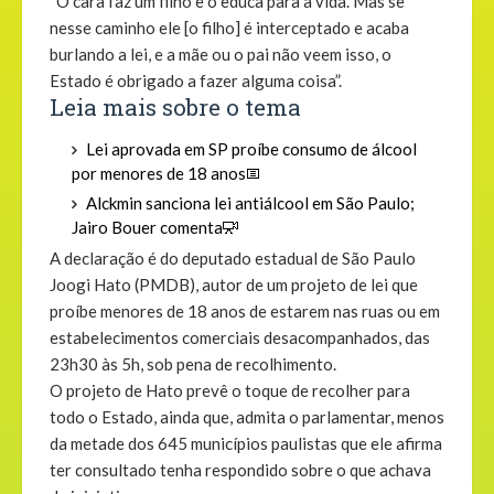
“O cara faz um filho e o educa para a vida. Mas se
nesse caminho ele [o filho] é interceptado e acaba
burlando a lei, e a mãe ou o pai não veem isso, o
Estado é obrigado a fazer alguma coisa”.
Leia mais sobre o tema
Lei aprovada em SP proíbe consumo de álcool
por menores de 18 anos
Alckmin sanciona lei antiálcool em São Paulo;
Jairo Bouer comenta
A declaração é do deputado estadual de São Paulo
Joogi Hato (PMDB), autor de um projeto de lei que
proíbe menores de 18 anos de estarem nas ruas ou em
estabelecimentos comerciais desacompanhados, das
23h30 às 5h, sob pena de recolhimento.
O projeto de Hato prevê o toque de recolher para
todo o Estado, ainda que, admita o parlamentar, menos
da metade dos 645 municípios paulistas que ele afirma
ter consultado tenha respondido sobre o que achava