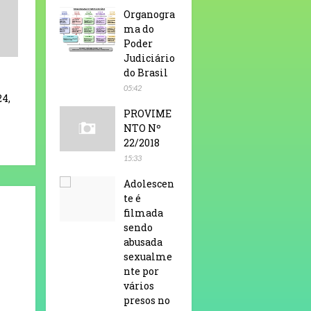
Organogra
ma do
Poder
Judiciário
do Brasil
05:42
24,
PROVIME
NTO Nº
22/2018
15:33
Adolescen
te é
filmada
sendo
abusada
sexualme
nte por
vários
presos no