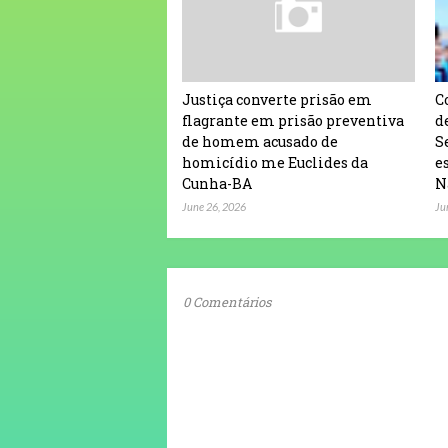
Justiça converte prisão em
C
flagrante em prisão preventiva
d
de homem acusado de
S
homicídio me Euclides da
e
Cunha-BA
N
June 26, 2026
Ju
0 Comentários