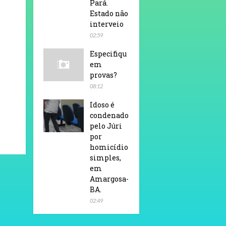
Pará.
Estado não
interveio
02:59
Especifiqu
em
provas?
08:12
Idoso é
condenado
pelo Júri
por
homicídio
simples,
em
Amargosa-
BA.
02:49