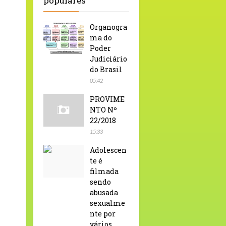
populares
Organogra
ma do
Poder
Judiciário
do Brasil
05:42
PROVIME
NTO Nº
22/2018
15:33
Adolescen
te é
filmada
sendo
abusada
sexualme
nte por
vários