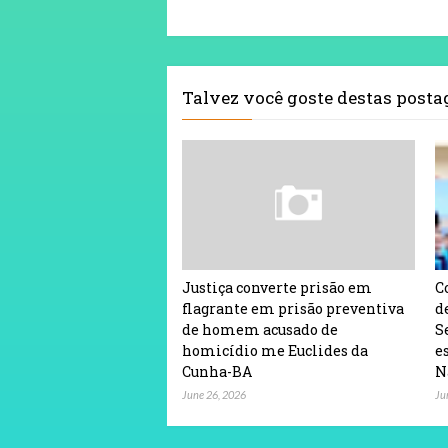
Talvez você goste destas post
Justiça converte prisão em
C
flagrante em prisão preventiva
d
de homem acusado de
S
homicídio me Euclides da
e
Cunha-BA
N
June 26, 2026
Ju