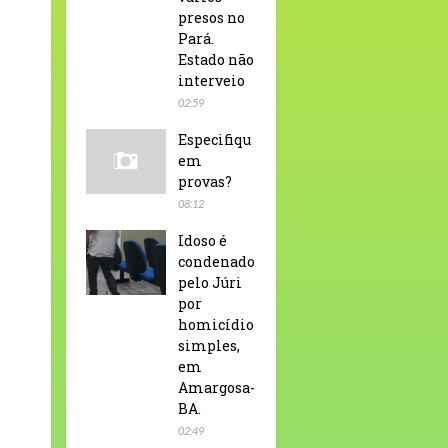
presos no
Pará.
Estado não
interveio
02:59
Especifiqu
em
provas?
08:12
Idoso é
condenado
pelo Júri
por
homicídio
simples,
em
Amargosa-
BA.
02:49