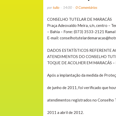
por
tulio
14:00
0 Comentários
CONSELHO TUTELAR DE MARACÁS
Praça Adeovaldo Meira, s/n, centro – T
– Bahia – Fone: (073) 3533-2121 Ramal
E-mail: conselhotutelardemaracas@hot
DADOS ESTATÍSTICOS REFERENTE 
ATENDIMENTOS DO CONSELHO TUTE
TOQUE DE ACOLHER EM MARACÁS – 
Após a implantação da medida de Proteç
de junho de 2011, foi verificado que h
atendimentos registrados no Conselho T
2011 a abril de 2012.