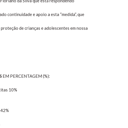
 Floriano da Silva que está respondendo
do continuidade e apoio a esta “medida”, que
 proteção de crianças e adolescentes em nossa
S
EM PERCENTAGEM (%):
citas 10%
s 42%
m