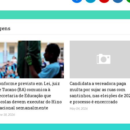
agens
onforme previsto em Lei, juiz
Candidata a vereadora paga
e Tucano (BA) comunica à
multa por sujar as ruas com
ecretaria de Educação que
santinhos, nas eleições de 20
scolas devem executar do Hino
e processo é encerrrado
acional semanalmente
May 04, 2026
ne 18, 2026