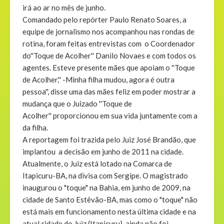
irá ao ar no mês de junho.
Comandado pelo repórter Paulo Renato Soares, a
equipe de jornalismo nos acompanhou nas rondas de
rotina, foram feitas entrevistas com o Coordenador
do''Toque de Acolher'' Danilo Novaes e com todos os
agentes. Esteve presente mães que apoiam o ''Toque
de Acolher,'' -Minha filha mudou, agora é outra
pessoa'', disse uma das mães feliz em poder mostrar a
mudança que o Juizado ''Toque de
Acolher'' proporcionou em sua vida juntamente com a
da filha.
A reportagem foi trazida pelo Juiz José Brandão, que
implantou a decisão em junho de 2011 na cidade.
Atualmente, o Juiz está lotado na Comarca de
Itapicuru-BA, na divisa com Sergipe. O magistrado
inaugurou o "toque" na Bahia, em junho de 2009, na
cidade de Santo Estêvão-BA, mas como o "toque" não
está mais em funcionamento nesta última cidade e na
atual cidade do Juiz (Itapicuru), ainda não foi