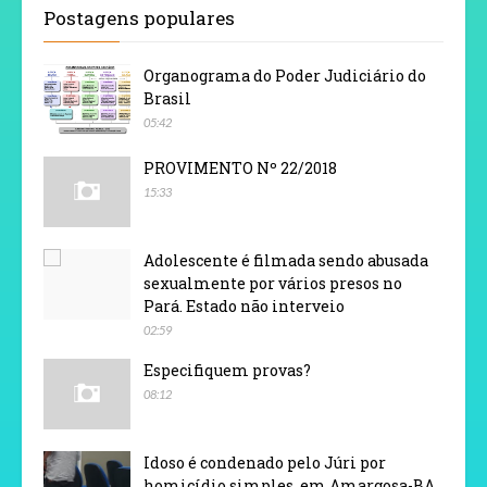
Postagens populares
Organograma do Poder Judiciário do
Brasil
05:42
PROVIMENTO Nº 22/2018
15:33
Adolescente é filmada sendo abusada
sexualmente por vários presos no
Pará. Estado não interveio
02:59
Especifiquem provas?
08:12
Idoso é condenado pelo Júri por
homicídio simples, em Amargosa-BA.