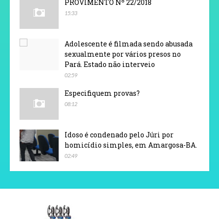
PROVIMENTO Nº 22/2018
15:33
Adolescente é filmada sendo abusada
sexualmente por vários presos no
Pará. Estado não interveio
02:59
Especifiquem provas?
08:12
Idoso é condenado pelo Júri por
homicídio simples, em Amargosa-BA.
02:49