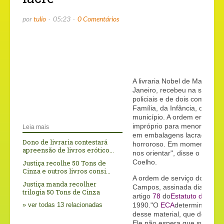
por
tulio
05:23
0 Comentários
A livraria Nobel de Macaé, a
Janeiro, recebeu na segunda-
policiais e de dois comissár
Família, da Infância, da Juv
município. A ordem era recol
impróprio para menores de 
Leia mais
em embalagens lacradas. "F
Dono de livraria contestará
horroroso. Em momento alg
apreensão de livros erótico...
nos orientar", disse o propri
Coelho.
Justiça recolhe 50 Tons de
Cinza e outros livros consi...
A ordem de serviço do juiz 
Justiça manda recolher
Campos, assinada dia 11, ap
trilogia 50 Tons de Cinza
artigo
78
do
Estatuto da Cria
» ver todas 13 relacionadas
1990."O
ECA
determina a fo
desse material, que deve ser
Ele não espera que sua inicia