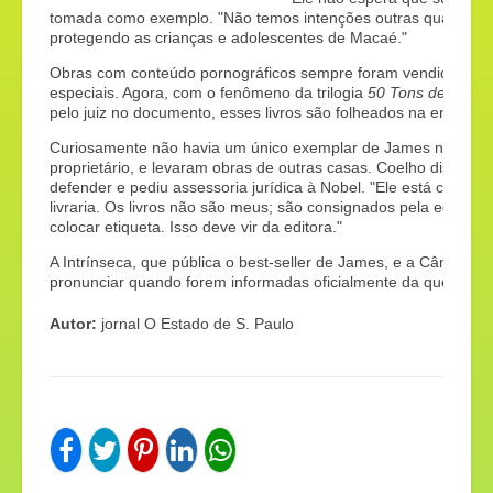
tomada como exemplo. "Não temos intenções outras quando cu
protegendo as crianças e adolescentes de Macaé."
Obras com conteúdo pornográficos sempre foram vendidas, m
especiais. Agora, com o fenômeno da trilogia
50 Tons de Cinz
pelo juiz no documento, esses livros são folheados na entrada 
Curiosamente não havia um único exemplar de James na loja n
proprietário, e levaram obras de outras casas. Coelho disse qu
defender e pediu assessoria jurídica à Nobel. "Ele está cumpri
livraria. Os livros não são meus; são consignados pela editora.
colocar etiqueta. Isso deve vir da editora."
A Intrínseca, que pública o best-seller de James, e a Câmara Br
pronunciar quando forem informadas oficialmente da questão.
Autor:
jornal O Estado de S. Paulo