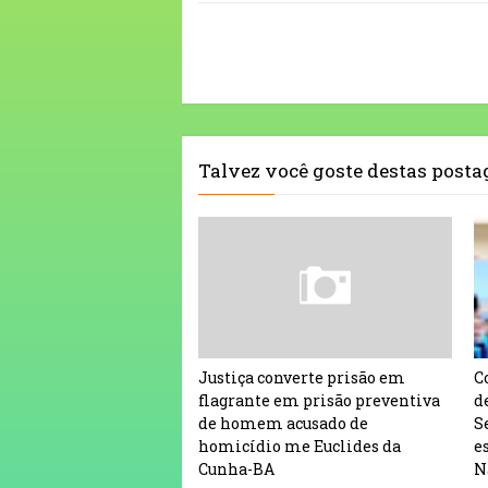
Talvez você goste destas post
Justiça converte prisão em
C
flagrante em prisão preventiva
d
de homem acusado de
S
homicídio me Euclides da
e
Cunha-BA
N