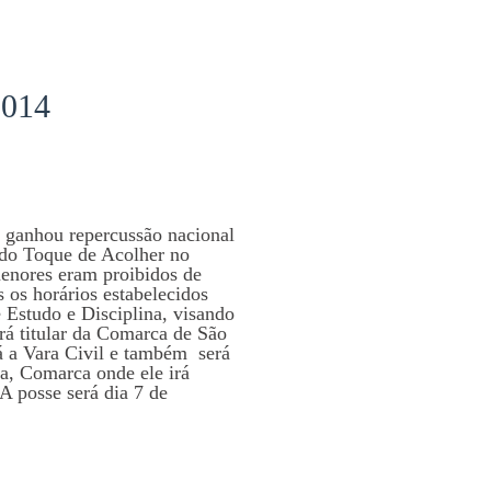
2014
e ganhou repercussão nacional
 do Toque de Acolher no
enores eram proibidos de
s os horários estabelecidos
 Estudo e Disciplina, visando
rá titular da Comarca de São
 a Vara Civil e também será
ra, Comarca onde ele irá
A posse será dia 7 de