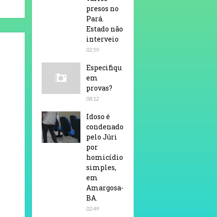
presos no
Pará.
Estado não
interveio
02:59
Especifiqu
em
provas?
08:12
Idoso é
condenado
pelo Júri
por
homicídio
simples,
em
Amargosa-
BA.
02:49