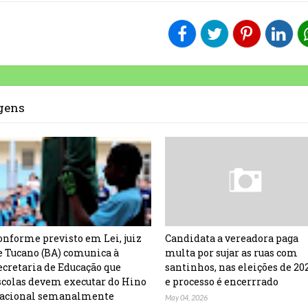
agens
onforme previsto em Lei, juiz
Candidata a vereadora paga
e Tucano (BA) comunica à
multa por sujar as ruas com
ecretaria de Educação que
santinhos, nas eleições de 20
scolas devem executar do Hino
e processo é encerrrado
acional semanalmente
May 04, 2026