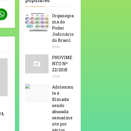
populares
Organogra
ma do
Poder
Judiciário
do Brasil
05:42
PROVIME
NTO Nº
22/2018
15:33
Adolescen
te é
filmada
sendo
abusada
24,
sexualme
nte por
vários