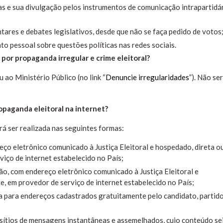
ias e sua divulgação pelos instrumentos de comunicação intrapartidá
tares e debates legislativos, desde que não se faça pedido de votos
o pessoal sobre questões políticas nas redes sociais.
por propaganda irregular e crime eleitoral?
u ao Ministério Público (no link “
Denuncie irregularidades
”). Não se
opaganda eleitoral na internet?
rá ser realizada nas seguintes formas:
eço eletrônico comunicado à Justiça Eleitoral e hospedado, direta o
viço de internet estabelecido no País;
ção, com endereço eletrônico comunicado à Justiça Eleitoral e
e, em provedor de serviço de internet estabelecido no País;
 para endereços cadastrados gratuitamente pelo candidato, partid
, sítios de mensagens instantâneas e assemelhados, cujo conteúdo se