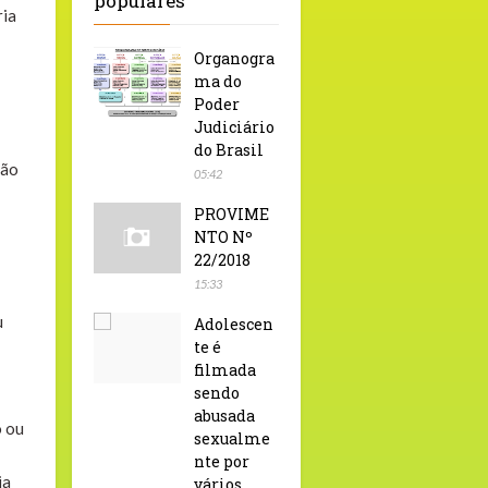
populares
ria
Organogra
;
ma do
Poder
Judiciário
do Brasil
rão
05:42
PROVIME
NTO Nº
22/2018
15:33
u
Adolescen
te é
filmada
sendo
abusada
o ou
sexualme
nte por
ja
vários