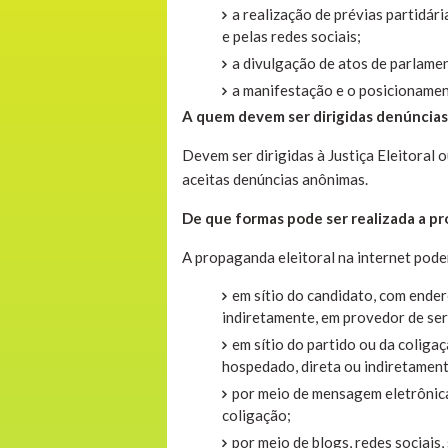
a realização de prévias partidár
e pelas redes sociais;
a divulgação de atos de parlamen
a manifestação e o posicionament
A quem devem ser dirigidas denúncias 
Devem ser dirigidas à Justiça Eleitoral o
aceitas denúncias anônimas.
De que formas pode ser realizada a pr
A propaganda eleitoral na internet pode
em sítio do candidato, com ender
indiretamente, em provedor de ser
em sítio do partido ou da coliga
hospedado, direta ou indiretament
por meio de mensagem eletrônica
coligação;
por meio de blogs, redes sociais