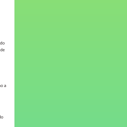
ido
 de
mo a
do