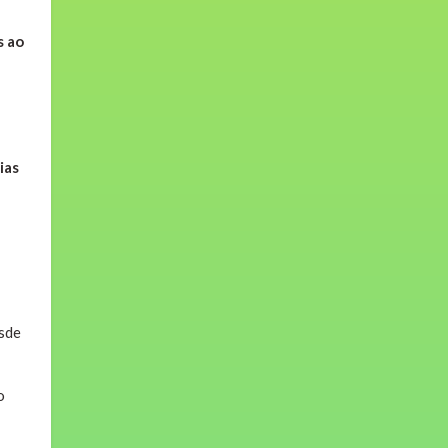
s ao
ias
esde
o