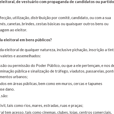
 eleitoral, de vestuário com propaganda de candidatos ou partido
ecção, utilização, distribuição por comitê, candidato, ou com a sua
nés, canetas, brindes, cestas básicas ou quaisquer outros bens ou
agem ao eleitor.
a eleitoral em bens públicos?
 eleitoral de qualquer natureza, inclusive pichação, inscrição a tint
cavaletes e assemelhados:
são ou permissão do Poder Público, ou que a ele pertençam, e nos d
uminação pública e sinalização de tráfego, viadutos, passarelas, pont
amentos urbanos;
zados em áreas públicas, bem como em muros, cercas e tapumes
use dano.
 são:
vil, tais como rios, mares, estradas, ruas e praças;
al tem acesso, tais como cinemas, clubes, lojas, centros comerciais,