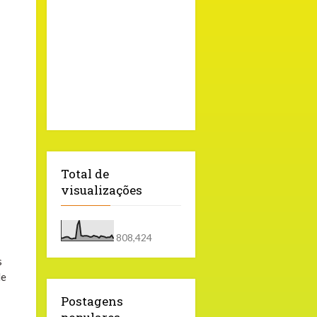
Total de
visualizações
808,424
s
de
Postagens