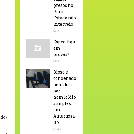
presos no
Pará.
Estado não
interveio
02:59
Especifiqu
em
provas?
08:12
Idoso é
condenado
pelo Júri
por
homicídio
simples,
em
Amargosa-
ndo-
BA.
02:49