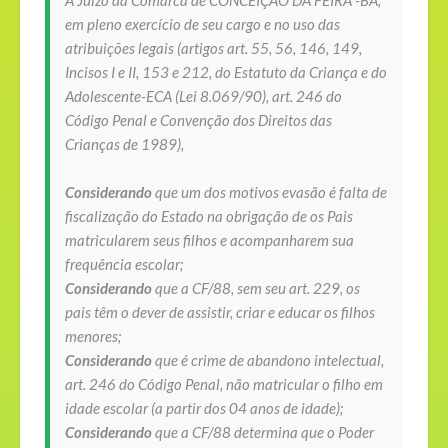
A Juízo
da Comarca de CONCEIÇÃO DA FEIRA -BA
,
em pleno exercício de seu cargo e no uso das
atribuições legais (artigos art. 55, 56, 146, 149,
Incisos I e II, 153 e 212, do Estatuto da Criança e do
Adolescente-ECA (Lei 8.069/90), art. 246 do
Código Penal e Convenção dos Direitos das
Crianças de 1989),
Considerando
que um dos motivos evasão é falta de
fiscalização do Estado na obrigação de os Pais
matricularem seus filhos e acompanharem sua
frequência escolar;
Considerando
que a CF/88, sem seu art. 229, os
pais têm o dever de assistir, criar e educar os filhos
menores;
Considerando
que é crime de abandono intelectual,
art. 246 do Código Penal, não matricular o filho em
idade escolar (a partir dos 04 anos de idade);
Considerando
que a CF/88 determina que o Poder