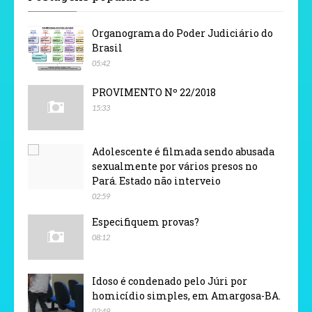
Organograma do Poder Judiciário do
Brasil
05:42
PROVIMENTO Nº 22/2018
15:33
Adolescente é filmada sendo abusada
sexualmente por vários presos no
Pará. Estado não interveio
02:59
Especifiquem provas?
08:12
Idoso é condenado pelo Júri por
homicídio simples, em Amargosa-BA.
02:49