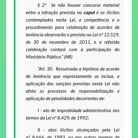
§ 2
º
Se não houver concurso material
entre a infração prevista no
caput
e os ilícitos
contemplados nesta Lei, a competência e o
procedimento para celebração de acordos de
leniência observarão o previsto na Lei n
º
12.529,
de 30 de novembro de 2011, e a referida
celebração contará com a participação do
Ministério Público.” (NR)
“Art. 30
. Ressalvada a hipótese de acordo
de leniência que expressamente as inclua, a
aplicação das sanções previstas nesta Lei não
afeta os processos de responsabilização e
aplicação de penalidades decorrentes de:
I -
ato de improbidade administrativa nos
termos da Lei n
º
8.429, de 1992;
II -
atos ilícitos alcançados pela Lei
n
º
8.666, de 1993, ou por outras normas de