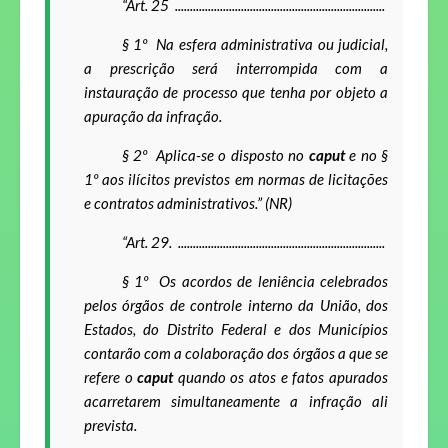
“Art. 25 ......................................................................
§ 1º
Na esfera administrativa ou judicial,
a prescrição será interrompida com a
instauração de processo que tenha por objeto a
apuração da infração.
§ 2
º
Aplica-se o disposto no
caput
e no §
1
º
aos ilícitos previstos em normas de licitações
e contratos administrativos.” (NR)
“Art. 29. .....................................................................
§ 1º
Os acordos de leniência celebrados
pelos órgãos de controle interno da União, dos
Estados, do Distrito Federal e dos Municípios
contarão com a colaboração dos órgãos a que se
refere o
caput
quando os atos e fatos apurados
acarretarem simultaneamente a infração ali
prevista.