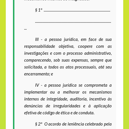
§ 1
º
.............................................................................
........................................................................................
...
III -
a pessoa jurídica, em face de sua
responsabilidade objetiva, coopere com as
investigações e com o processo administrativo,
comparecendo, sob suas expensas, sempre que
solicitada, a todos os atos processuais, até seu
encerramento; e
IV - a pessoa jurídica se comprometa a
implementar ou a melhorar os mecanismos
internos de integridade, auditoria, incentivo às
denúncias de irregularidades e à aplicação
efetiva de código de ética e de conduta.
§ 2º
O acordo de leniência celebrado pela