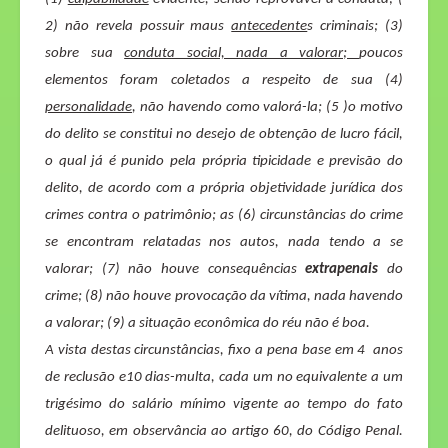
2) não revela possuir maus
antecedente
s criminais; (3)
sobre sua
conduta social, nada a valorar;
poucos
elementos foram coletados a respeito de sua (4)
personalidade
, não havendo como valorá-la; (5 )o motivo
do delito se constitui no desejo de obtenção de lucro fácil,
o qual já é punido pela própria tipicidade e previsão do
delito, de acordo com a própria objetividade jurídica dos
crimes contra o patrimônio; as (6) circunstâncias do crime
se encontram relatadas nos autos, nada tendo a se
valorar; (7) não houve consequências
extrapenais
do
crime; (8) não houve provocação da vítima, nada havendo
a valorar; (9) a situação econômica do réu não é boa.
A vista destas circunstâncias, fixo a pena base em 4
anos
de reclusão e10 dias-multa, cada um no equivalente a um
trigésimo do salário mínimo vigente ao tempo do fato
delituoso, em observância ao artigo 60, do Código Penal.