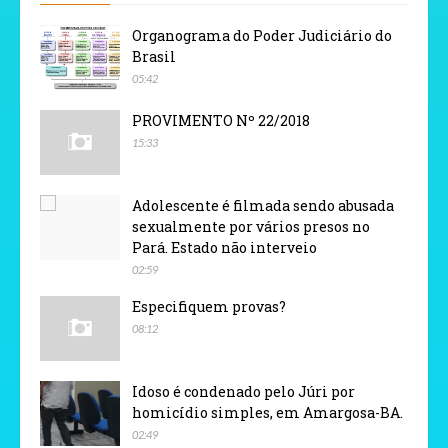
Organograma do Poder Judiciário do
Brasil
05:42
PROVIMENTO Nº 22/2018
15:33
Adolescente é filmada sendo abusada
sexualmente por vários presos no
Pará. Estado não interveio
02:59
Especifiquem provas?
08:12
Idoso é condenado pelo Júri por
homicídio simples, em Amargosa-BA.
02:49