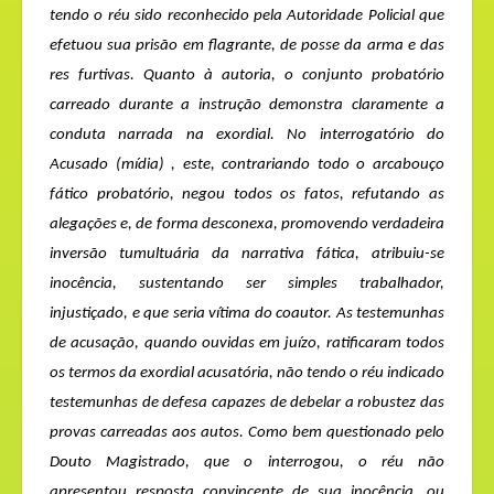
tendo o réu sido reconhecido pela Autoridade Policial que
efetuou sua prisão em flagrante, de posse da arma e das
res furtivas
. Quanto à autoria, o conjunto probatório
carreado durante a instrução demonstra claramente a
conduta narrada na exordial. No interrogatório do
Acusado (mídia) , este, contrariando todo o arcabouço
fático probatório, negou todos os fatos, refutando as
alegações e, de forma desconexa, promovendo verdadeira
inversão tumultuária da narrativa fática, atribuiu-se
inocência, sustentando ser simples trabalhador,
injustiçado, e que seria vítima do coautor. As testemunhas
de acusação, quando ouvidas em juízo, ratificaram todos
os termos da exordial acusatória, não tendo o réu indicado
testemunhas de defesa capazes de debelar a robustez das
provas carreadas aos autos. Como bem questionado pelo
Douto Magistrado, que o interrogou, o réu não
apresentou resposta convincente de sua inocência, ou