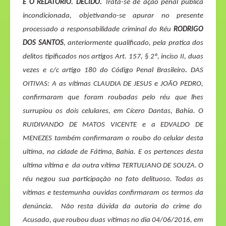
É O RELATÓRIO. DECIDO.
Trata-se de ação penal pública
incondicionada, objetivando-se apurar no presente
processado a responsabilidade criminal do Réu
RODRIGO
DOS SANTOS
, anteriormente qualificado, pela pratica dos
delitos tipificados nos artigos
Art. 157, § 2º, inciso II, duas
vezes e c/c artigo 180 do Código Penal Brasileiro
.
DAS
OITIVAS:
A as vítimas CLAUDIA DE JESUS e JOÃO PEDRO,
confirmaram que foram roubadas pelo réu que lhes
surrupiou os dois celulares, em Cícero Dantas, Bahia. O
RUIDIVANDO DE MATOS VICENTE e a EDVALDO DE
MENEZES também confirmaram o roubo do celular desta
ultima, na cidade de Fátima, Bahia. E os pertences desta
ultima vítima e
da outra vítima TERTULIANO DE SOUZA. O
réu negou sua participação no fato delituoso. Todas as
vítimas e testemunha ouvidas confirmaram os termos da
denúncia.
Não resta dúvida da autoria do crime do
Acusado, que roubou duas vítimas no dia 04/06/2016, em