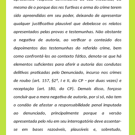
mesmo de o porque das
res furtivas
e arma do crime terem
sido apreendidas em seu poder, deixando de apresentar
qualquer justificativa plausível que debelasse os relatos
apresentados pelas provas e testemunhas.
Não obstante
a negativa de autoria, ao verificar o conteúdo dos
depoimentos das testemunhas do referido crime, bem
como confrontá-los ao contexto fático, denota-se que há
elementos suficientes para aferir a autoria das condutas
delitivas praticadas pelo Denunciado, incurso nos crimes
de roubo (
art. 157, §2º, I e II, do CP – por duas vezes
) e
receptação (art. 180, do CP).
Demais disso, forçoso
concluir que a mera negativa de autoria, por si só, não tem
o condão de afastar a responsabilidade penal imputada
ao denunciado, principalmente porque a versão
apresentada pelo réu em seu interrogatório deve assentar-
se em bases razoáveis, plausíveis e, sobretudo,