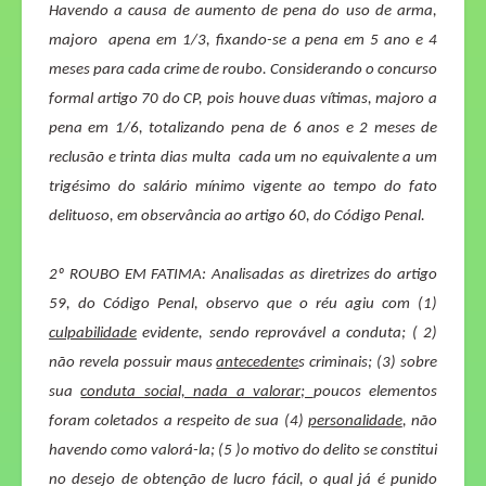
Havendo a causa de aumento de pena do uso de arma,
majoro
apena em 1/3, fixando-se a pena em 5 ano e 4
meses para cada crime de roubo. Considerando o concurso
formal artigo 70 do CP,
pois houve duas vítimas,
majoro a
pena em 1/6, totalizando pena de 6 anos e 2 meses de
reclusão e trinta dias multa
cada um no equivalente a um
trigésimo do salário mínimo vigente ao tempo do fato
delituoso, em observância ao artigo 60, do Código Penal.
2º ROUBO EM FATIMA:
Analisadas as diretrizes do artigo
59, do Código Penal, observo que o réu agiu com (1)
culpabilidade
evidente, sendo reprovável a conduta; ( 2)
não revela possuir maus
antecedente
s criminais; (3) sobre
sua
conduta social, nada a valorar;
poucos elementos
foram coletados a respeito de sua (4)
personalidade
, não
havendo como valorá-la; (5 )o motivo do delito se constitui
no desejo de obtenção de lucro fácil, o qual já é punido