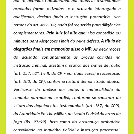
que foi deferido. Considerando que todas as testemunhas
arroladas foram oitivadas
e o acusado interrogado e
qualificado, declaro finda a instrução probatória. Nos
termos do art. 402 CPP, nada foi requerido para diligências
complementares.
Pelo Juiz foi dito que:
Fica concedido 20
minutos para Alegações Finais do MP e defesa.
A titulo de
alegações finais em memorias disse o MP:
As declarações
do acusado, conjuntamente às provas colhidas na
instrução criminal, atestam a prática dos crimes
de roubo
(
art. 157, §2º, I e II, do CP – por duas vezes
) e receptação
(art. 180, do CP), conforme restará demonstrado abaixo.
Verifica-se da análise dos autos a materialidade da
conduta narrada na exordial, conforme se constata de
leitura dos depoimentos testemunhais (art. 167, do CPP),
da Autoridade Policial Militar, do Laudo Pericial da arma de
fogo (fls. 97/99), bem como do arcabouço probatório
consolidado no Inquérito Policial e instrução processual,