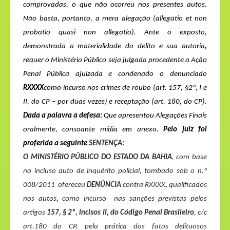
comprovadas, o que não ocorreu nos presentes autos.
Não basta, portanto, a mera alegação (
allegatio et non
probatio quasi non allegatio
).
Ante o exposto,
demonstrada a materialidade do delito e sua autoria
,
requer o Ministério Público seja julgada procedente a Ação
Penal Pública ajuizada e condenado o denunciado
RXXXX
como
incurso nos crimes
de roubo (
art. 157, §2º, I e
II, do CP – por duas vezes
) e receptação (art. 180, do CP).
Dada a palavra a defesa:
Que apresentou Alegações Finais
oralmente, consoante mídia em anexo.
P
elo juiz foi
proferida a seguinte
SENTENÇA:
O
MINISTÉRIO
PÚBLICO DO ESTADO DA BAHIA
, com base
no incluso auto de inquérito policial, tombado sob o n.º
008/2011
ofereceu
DENÚNCIA
contra RXXXX
,
qualificados
nos autos
,
como incurso
nas sanções previstas pelos
artigos
157, § 2º, incisos II, do Código Penal Brasileiro
, c/c
art.180 do CP, pela prática dos fatos delituosos