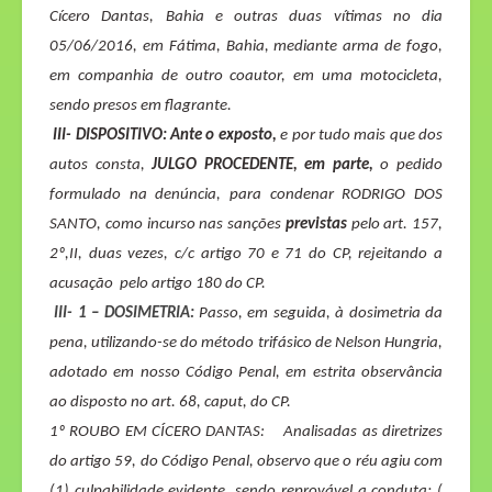
Cícero Dantas, Bahia e outras duas vítimas no dia
05/06/2016, em Fátima, Bahia, mediante arma de fogo,
em companhia de outro coautor, em uma motocicleta,
sendo presos em flagrante.
III- DISPOSITIVO:
Ante o exposto,
e por tudo mais que dos
autos consta,
JULGO PROCEDENTE, em parte,
o pedido
formulado na denúncia, para condenar RODRIGO DOS
SANTO, como incurso nas sanções
previstas
pelo art. 157,
2º,II, duas vezes, c/c artigo 70 e 71 do CP, rejeitando a
acusação
pelo artigo 180 do CP.
III- 1 – DOSIMETRIA:
Passo, em seguida, à dosimetria da
pena, utilizando-se do método trifásico de Nelson Hungria,
adotado em nosso Código Penal, em estrita observância
ao disposto no art. 68,
caput
, do CP.
1º ROUBO EM CÍCERO DANTAS:
Analisadas as diretrizes
do artigo 59, do Código Penal, observo que o réu agiu com
(1)
culpabilidade
evidente, sendo reprovável a conduta; (