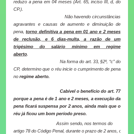
reduzo a pena em 04 meses (Art. 65, inciso III, d, do
CP.).
Não havendo circunstâncias
agravantes e causas de aumento e diminuição de
pena,
torno definitiva a pena em 01 ano e 2 meses
de reclusão, e 6 dias-multa, a razão de um
trigésimo do salário mínimo em regime
aberto
.
Na forma do art. 33, §2º, “c” do
CP, determino que o réu inicie o cumprimento de pena
no
regime aberto.
Cabível o benefício do art. 77
porque a pena é de 1 ano e 2 meses, a execução da
pena ficará suspensa por 2 anos, ainda mais que o
réu já ficou um bom período preso.
Assim sendo, nos termos do
artigo 78 do Código Penal, durante o prazo de 2 anos, o