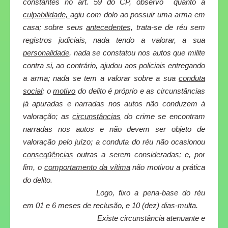
constantes no art. 59 do CP, observo
quanto à
culpabilidade,
agiu com dolo ao possuir uma arma em
casa; sobre seus
antecedentes,
trata-se de réu sem
registros judiciais, nada tendo a valorar, a sua
personalidade
, nada se constatou nos autos que milite
contra si, ao contrário, ajudou aos policiais entregando
a arma; nada se tem a valorar sobre a sua
conduta
social
; o
motivo
do delito é próprio e as circunstâncias
já apuradas e narradas nos autos não conduzem à
valoração; as
circunstâncias
do crime se encontram
narradas nos autos e não devem ser objeto de
valoração pelo juízo; a conduta do réu não ocasionou
conseqüências
outras a serem consideradas; e, por
fim, o
comportamento da vítima
não motivou a prática
do delito.
Logo, fixo a pena-base do réu
em 01 e 6 meses de reclusão, e 10 (dez) dias-multa.
Existe circunstância atenuante e