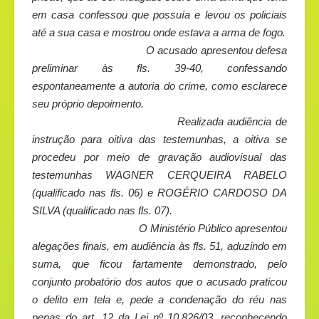
em casa confessou que possuía e levou os policiais
até a sua casa e mostrou onde estava a arma de fogo.
O acusado apresentou defesa
preliminar às fls. 39-40, confessando
espontaneamente a autoria do crime, como esclarece
seu próprio depoimento.
Realizada audiência de
instrução para oitiva das testemunhas, a oitiva se
procedeu por meio de gravação audiovisual das
testemunhas WAGNER CERQUEIRA RABELO
(qualificado nas fls. 06) e ROGÉRIO CARDOSO DA
SILVA (qualificado nas fls. 07).
O Ministério Público apresentou
alegações finais, em audiência às fls. 51, aduzindo em
suma, que ficou fartamente demonstrado, pelo
conjunto probatório dos autos que o acusado praticou
o delito em tela e, pede a condenação do réu nas
penas do art. 12 da Lei nº 10.826/03, reconhecendo