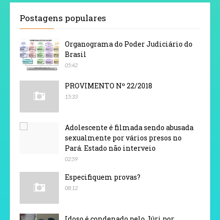
Postagens populares
Organograma do Poder Judiciário do
Brasil
05:42
PROVIMENTO Nº 22/2018
15:33
Adolescente é filmada sendo abusada
sexualmente por vários presos no
Pará. Estado não interveio
02:59
Especifiquem provas?
08:12
Idoso é condenado pelo Júri por