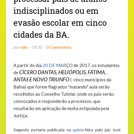
indisciplinados ou em
evasão escolar em cinco
cidades da BA.
por
tulio
09:30
0 Comentários
A partir do dia
20 DE MAR
ÇO de 2017, os estudantes
CÍCERO DANTAS, HELIÓPOLIS, FÁTIMA,
de
ANTAS E NOVO TRIUNFO
( cinco municípios da
Bahia) que forem flagrados "matando" aula serão
recolhidos ao Conselho Tutelar, onde os pais serão
convocados e responderão a processos, que
resultarão em aplicação de multa estipulada pela
Justiça.
Segundo portaria publicada na
quinta
-feira pelo juiz José