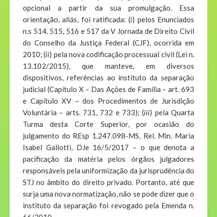
opcional a partir da sua promulgação. Essa
orientação, aliás, foi ratificada: (
i
) pelos Enunciados
n.s 514, 515, 516 e 517 da V Jornada de Direito Civil
do Conselho da Justiça Federal (CJF), ocorrida em
2010; (
ii
) pela nova codificação processual civil (Lei n.
13.102/2015), que manteve, em diversos
dispositivos, referências ao instituto da separação
judicial (Capítulo X – Das Ações de Família – art. 693
e Capítulo XV – dos Procedimentos de Jurisdição
Voluntária – arts. 731, 732 e 733); (
iii
) pela Quarta
Turma desta Corte Superior, por ocasião do
julgamento do REsp 1.247.098-MS, Rel. Min. Maria
Isabel Gallotti, DJe 16/5/2017 – o que denota a
pacificação da matéria pelos órgãos julgadores
responsáveis pela uniformização da jurisprudência do
STJ no âmbito do direito privado. Portanto, até que
surja uma nova normatização, não se pode dizer que o
instituto da separação foi revogado pela Emenda n.