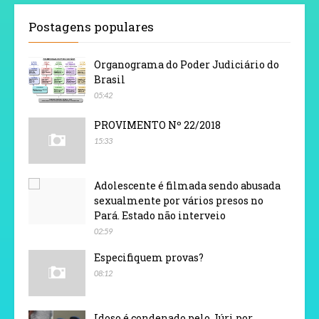
Postagens populares
Organograma do Poder Judiciário do
Brasil
05:42
PROVIMENTO Nº 22/2018
15:33
Adolescente é filmada sendo abusada
sexualmente por vários presos no
Pará. Estado não interveio
02:59
Especifiquem provas?
08:12
Idoso é condenado pelo Júri por