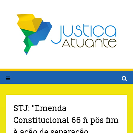
STJ: "Emenda
Constitucional 66 ñ pôs fim
à ação de separação