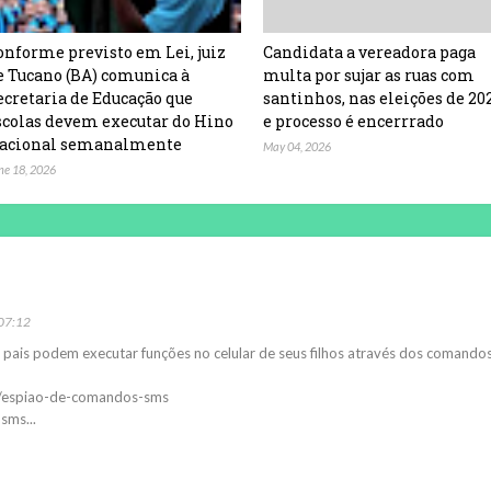
onforme previsto em Lei, juiz
Candidata a vereadora paga
e Tucano (BA) comunica à
multa por sujar as ruas com
ecretaria de Educação que
santinhos, nas eleições de 20
scolas devem executar do Hino
e processo é encerrrado
acional semanalmente
May 04, 2026
ne 18, 2026
 07:12
pais podem executar funções no celular de seus filhos através dos comando
br/espiao-de-comandos-sms
sms...