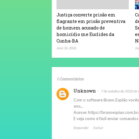
Justiça converte prisão em
C
flagrante em prisão preventiva
d
de homem acusado de
S
homicídio me Euclides da
e
Cunha-BA
N
June 26, 2026
Ju
1 Comentários
Unknown
7 de outubro de 2020 às
Com o software Bruno Espião vocês 
sms...
Acesse: https://brunoespiao.com.
E veja como é fácil enviar comandos 
Responder
Excluir