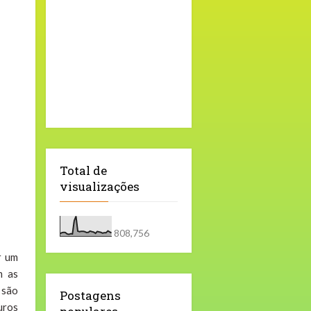
Total de
visualizações
808,756
r um
m as
 são
Postagens
uros