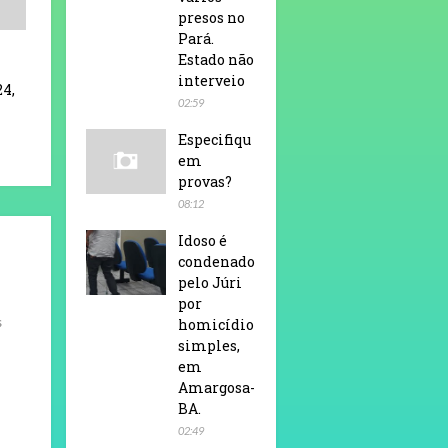
presos no
Pará.
Estado não
interveio
24,
02:59
Especifiqu
em
provas?
08:12
Idoso é
condenado
pelo Júri
por
s
homicídio
simples,
em
Amargosa-
BA.
02:49