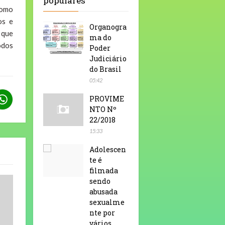
populares
como
os e
Organogra
 que
ma do
odos
Poder
Judiciário
do Brasil
05:42
PROVIME
NTO Nº
22/2018
15:33
Adolescen
te é
filmada
sendo
abusada
sexualme
nte por
vários