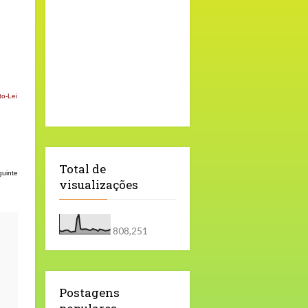
to-Lei
Total de
guinte
visualizações
808,251
Postagens