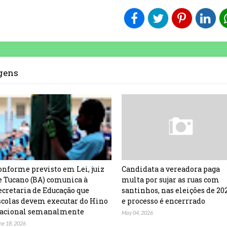
agens
onforme previsto em Lei, juiz
Candidata a vereadora paga
e Tucano (BA) comunica à
multa por sujar as ruas com
ecretaria de Educação que
santinhos, nas eleições de 20
scolas devem executar do Hino
e processo é encerrrado
acional semanalmente
May 04, 2026
ne 18, 2026