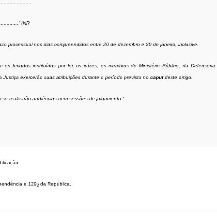
.......................
...............” (NR
azo processual nos dias compreendidos entre 20 de dezembro e 20 de janeiro, inclusive.
e os feriados instituídos por lei, os juízes, os membros do Ministério Público, da Defensoria
a Justiça exercerão suas atribuições durante o período previsto no
caput
deste artigo.
se realizarão audiências nem sessões de julgamento.”
ublicação.
pendência e 129
da República.
o