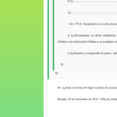
§ 1
......................................................
o
2
........................................................
o
“Art. 775-A
. Suspende-se o curso do pr
§ 1
Ressalvadas as férias individuais 
o
Pública e da Advocacia Pública e os auxiliares d
§ 2
Durante a suspensão do prazo, não 
o
Art. 2
Esta Lei entra em vigor na data de sua p
o
Brasília, 19 de dezembro de 2017; 196
da Inde
o