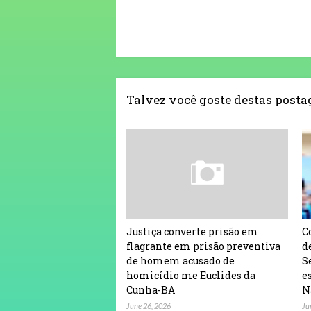
Talvez você goste destas post
Justiça converte prisão em
C
flagrante em prisão preventiva
d
de homem acusado de
S
homicídio me Euclides da
e
Cunha-BA
N
June 26, 2026
Ju