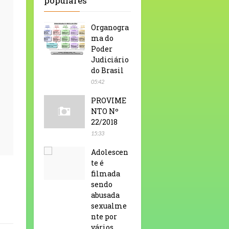
populares
Organogra
ma do
Poder
Judiciário
do Brasil
05:42
PROVIME
NTO Nº
22/2018
15:33
Adolescen
te é
filmada
sendo
abusada
sexualme
nte por
vários