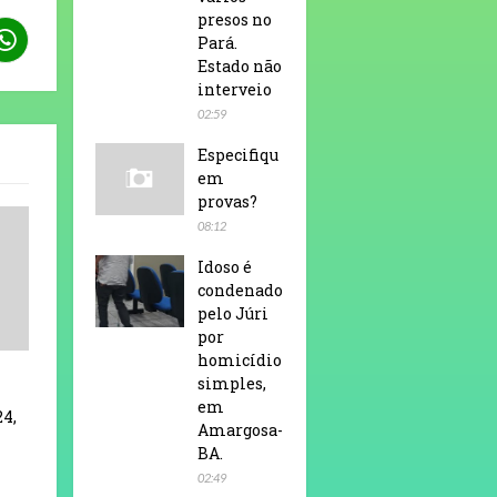
presos no
Pará.
Estado não
interveio
02:59
Especifiqu
em
provas?
08:12
Idoso é
condenado
pelo Júri
por
homicídio
simples,
em
24,
Amargosa-
BA.
02:49