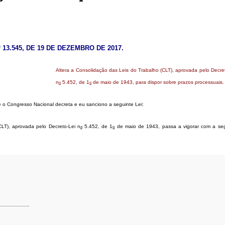
º 13.545, DE 19 DE DEZEMBRO DE 2017.
Altera a Consolidação das Leis do Trabalho (CLT), aprovada pelo Decre
n
5.452, de 1
de maio de 1943, para dispor sobre prazos processuais.
o
o
 o Congresso Nacional decreta e eu sanciono a seguinte Lei:
CLT), aprovada pelo
Decreto-Lei n
5.452, de 1
de maio de 1943
, passa a vigorar com a se
o
o
....................