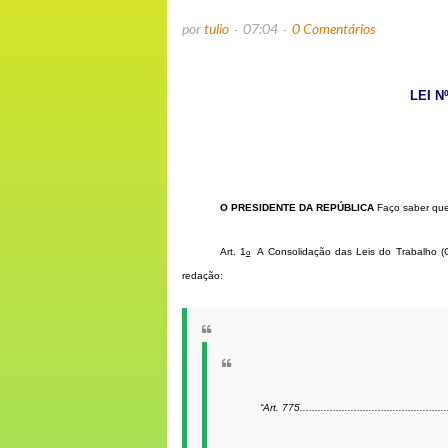
por
tulio
07:04
0 Comentários
LEI N
O PRESIDENTE DA REPÚBLICA
Faço saber que
Art. 1
A Consolidação das Leis do Trabalho (
o
redação:
“Art. 775.................................................