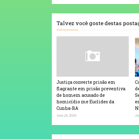
Talvez você goste destas post
Justiça converte prisão em
C
flagrante em prisão preventiva
d
de homem acusado de
S
homicídio me Euclides da
e
Cunha-BA
N
June 26, 2026
Ju