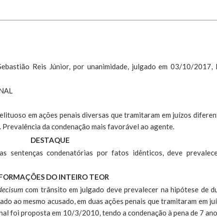
 Sebastião Reis Júnior, por unanimidade, julgado em 03/10/2017,
NAL
lituoso em ações penais diversas que tramitaram em juízos diferen
. Prevalência da condenação mais favorável ao agente.
DESTAQUE
as sentenças condenatórias por fatos idênticos, deve prevalec
FORMAÇÕES DO INTEIRO TEOR
decisum
com trânsito em julgado deve prevalecer na hipótese de d
tado ao mesmo acusado, em duas ações penais que tramitaram em ju
enal foi proposta em 10/3/2010, tendo a condenação à pena de 7 ano