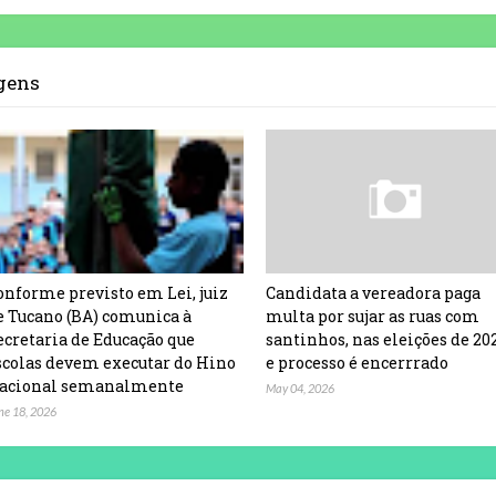
agens
onforme previsto em Lei, juiz
Candidata a vereadora paga
e Tucano (BA) comunica à
multa por sujar as ruas com
ecretaria de Educação que
santinhos, nas eleições de 20
scolas devem executar do Hino
e processo é encerrrado
acional semanalmente
May 04, 2026
ne 18, 2026