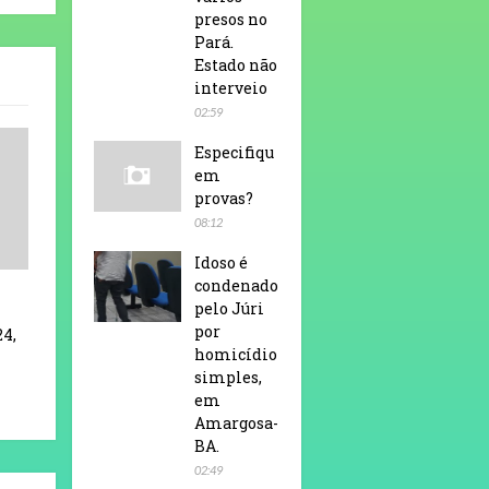
presos no
Pará.
Estado não
interveio
02:59
Especifiqu
em
provas?
08:12
Idoso é
condenado
pelo Júri
por
24,
homicídio
simples,
em
Amargosa-
BA.
02:49