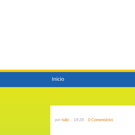
Inicio
por
tulio
18:28
0 Comentários
.