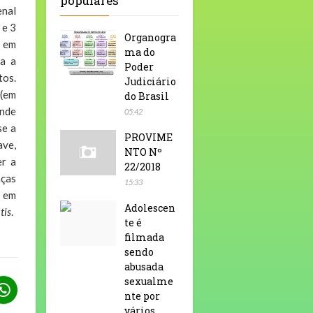
populares
enal
 e 3
Organogra
, em
ma do
ta a
Poder
tos.
Judiciário
 (em
do Brasil
onde
05:42
se a
PROVIME
ave,
NTO Nº
er a
22/2018
nças
15:33
l em
Adolescen
tis
.
te é
filmada
sendo
abusada
sexualme
nte por
vários