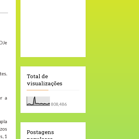
 DJe
tes.
Total de
visualizações
er a
808,486
upla
ízos
Postagens
s, 1