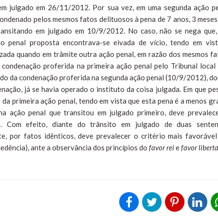
 em julgado em 26/11/2012. Por sua vez, em uma segunda ação p
ondenado pelos mesmos fatos delituosos à pena de 7 anos, 3 meses
transitando em julgado em 10/9/2012. No caso, não se nega que
 penal proposta encontrava-se eivada de vício, tendo em vis
juizada quando em trâmite outra ação penal, em razão dos mesmos fa
condenação proferida na primeira ação penal pelo Tribunal local
gado da condenação proferida na segunda ação penal (10/9/2012), d
nação, já se havia operado o instituto da coisa julgada. Em que pe
o da primeira ação penal, tendo em vista que esta pena é a menos gr
a ação penal que transitou em julgado primeiro, deve prevalec
e. Com efeito, diante do trânsito em julgado de duas sente
, por fatos idênticos, deve prevalecer o critério mais favoráve
cedência), ante a observância dos princípios do
favor rei
e
favor liberta