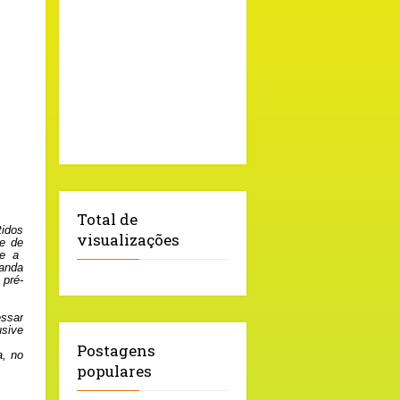
Total de
idos
visualizações
e de
e a
anda
 pré-
ssar
usive
Postagens
a, no
populares