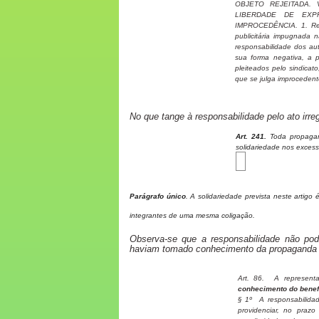
OBJETO REJEITADA. 
LIBERDADE DE EXP
IMPROCEDÊNCIA. 1. Reje
publicitária impugnada
responsabilidade dos au
sua forma negativa, a p
pleiteados pelo sindicat
que se julga improcedent
No que tange à responsabilidade pelo ato irre
Art. 241.
Toda propagan
solidariedade nos excess
Parágrafo único
. A solidariedade prevista neste artigo
integrantes de uma mesma coligação.
Observa-se que a responsabilidade não po
haviam tomado conhecimento da propaganda elei
Art. 86. A representa
conhecimento do benefi
§ 1º A responsabilidad
providenciar, no prazo