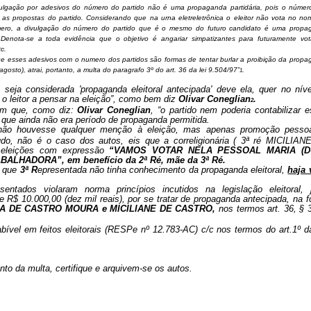
lgação por adesivos do número do partido não é uma propaganda partidária, pois o númer
as propostas do partido. Considerando que na urna eletreletrônica o eleitor não vota no n
mero, a divulgação do número do partido que é o mesmo do futuro candidato é uma propa
. Denota-se a toda evidência que o objetivo é angariar simpatizantes para futuramente vo
tc.
e esses adesivos com o numero dos partidos são formas de tentar burlar a proibição da prop
agosto), atrai, portanto, a multa do paragrafo 3º do art. 36 da lei 9.504/97”
.
1
eja considerada 'propaganda eleitoral antecipada' deve ela, quer no nív
 o leitor a pensar na eleição”, como bem diz
Olivar Coneglian
.
2
rdem que, como diz:
Olivar Coneglian
, “o partido nem
poderia contabilizar 
ta que ainda não era período de propaganda permitida.
não houvesse qualquer menção à eleição, mas apenas promoção pessoa
udo, não é o caso dos autos, eis que a correligionária ( 3ª ré
MICILIAN
 eleições com expressão
“VAMOS VOTAR NELA PESSOAL MARIA (D
RABALHADORA
”, em benefício da 2ª Ré, mãe da 3ª Ré.
e que
3ª R
epresentada não tinha conhecimento da propaganda eleitoral,
haja 
ntados violaram norma princípios incutidos na legislação eleitoral, j
$ 10.000,00 (dez mil reais), por se tratar de propaganda antecipada, na 
A DE CASTRO MOURA e MICILIANE DE CASTRO,
nos termos art. 36,
§ 
ível em feitos eleitorais (RESPe nº 12.783-AC) c/c nos termos do art.1º d
to da multa, certifique e arquivem-se os autos.