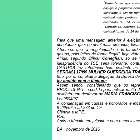
“
Entendemos que a divu
divulga o programa nem 
candidato e sim no nú
eleitoral extemporânea
candidato, “40, 14, 77, e
“
Concluindo, entendo qu
eleitoral (antes de 16 de 
Para que uma mensagem anterior à eleição s
denotação, quer no nível mais profundo, levar
Atente-se que, a irregularidade é de tal o
gastos, pois feitos de forma ilegal”, haja vis
Ainda, segundo
Olivar Coneglian
só se 
3
jurisprudência do TSE seria tolerante, cont
CASTRO)
fez referência bem evidente às
SERRAS) 17999 MULHER GUERREIRA T
Isto, por si só, elide a alegação da Defesa d
ter anuído com a ilicitude
Assim sendo, considerando que os represe
PROCEDENTE o pedido para aplicar multa de R
solidária
em desfavor de
MARIA FRANCISC
4
Lei 9504/97
.
A condenação em custas e honorários é incab
9.265/96 e art.373 do CE.
Ciência a MPE.
P.R.I.
Após o trânsito em julgado e com o recolhimen
BA, novembro de 2016.