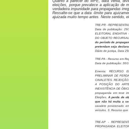
Quanto a parecer do MPE, data vênia, divi
eleições, porque prevalece a aplicação de m
verdadeira impunidade para propagandas irre
Ressalte-se que a data -limite para ajuizame
ajuizada muito tempo antes. Neste sentido, ei
TRE-PR - REPRESENTAC
Data de publicação: 
ELEITORAL ENGATIVA 
DO OBJETO RECURSAL.
do período de propagan
pretendam seja declara
Diário de justiça, Dat
TRE-PA - Recurso em Re
Data de publicação: 30/
Ementa: RECURSO E
PRELIMINAR DE PERD
CAVALETES. REJEIÇÃO
A POSIÇÃO DO ARTE
INEXISTÊNCIA DE ÓBIC
propaganda em tese irr
Eleições.
A perda de ob
que não há multa a ser
cavalete posicionado e
veículos. 3. Recurso que
TRE-AP - REPRESENTA
PROPAGANDA ELEITORA