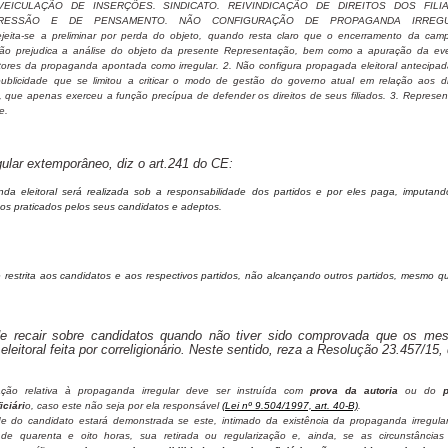
VEICULAÇÃO DE INSERÇÕES. SINDICATO. REIVINDICAÇÃO DE DIREITOS DOS FILI
RESSÃO E DE PENSAMENTO. NÃO CONFIGURAÇÃO DE PROPAGANDA IRREGU
ita-se a preliminar por perda do objeto, quando resta claro que o encerramento da cam
 não prejudica a análise do objeto da presente Representação, bem como a apuração da eve
tores da propaganda apontada como irregular. 2. Não configura propagada eleitoral antecipa
ublicidade que se limitou a criticar o modo de gestão do governo atual em relação aos di
o, que apenas exerceu a função precípua de defender os direitos de seus filiados. 3. Represe
e.
gular extemporâneo, diz o art.241 do CE:
da eleitoral será realizada sob a responsabilidade dos partidos e por eles paga, imputand
os praticados pelos seus candidatos e adeptos.
 é restrita aos candidatos e aos respectivos partidos, não alcançando outros partidos, mesmo 
de recair sobre candidatos quando não tiver sido comprovada que os me
toral feita por correligionário. Neste sentido, reza a Resolução 23.457/15,
ção relativa à propaganda irregular deve ser instruída com
prova da autoria
ou do
p
ciári
o, caso este não seja por ela responsável
(Lei nº 9.504/1997, art. 40-B)
.
e do candidato estará demonstrada se este, intimado da existência da propaganda irregula
 de quarenta e oito horas, sua retirada ou regularização e, ainda, se as circunstâncias