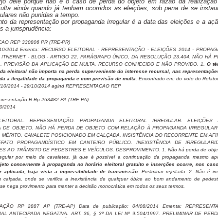
rjo dele porque não é o caso de perda do objeto em razão da realização
ulta ainda quando já tenham ocorridos as eleições, sob pena de se instau
gulares não punidas a tempo.
nto da representação por propaganda irregular é a data das eleições e a açã
s a jurisprudência:
AO REP 330806 PR (TRE-PR)
29/10/2014 Ementa: RECURSO ELEITORAL - REPRESENTAÇÃO - ELEIÇÕES 2014 - PROPA
- ITNERNET - BLOG - ARTIGO 22, PARÁGRAFO ÚNICO, DA RESOLUÇÃO 23.404. NÃO HÁ 
 PREVISÃO DA APLICAÇÃO DE MULTA. RECURSO CONHECIDO E NÃO PROVIDO. 1.
O té
da eleitoral não importa na perda superveniente do interesse recursal, nas representaçõe
da a ilegalidade da propaganda e com previsão de multa
. Encontrado em: do voto do Relator
a 29/10/2014 - 29/10/2014 agind REPRESENTACAO REP
presentação R-Rp 263482 PA (TRE-PA)
10/2014
LEITORAL. REPRESENTAÇÃO. PROPAGANDA ELEITORAL IRREGULAR. ELEIÇÕES 2
A DE OBJETO. NÃO HÁ PERDA DE OBJETO COM RELAÇÃO À PROPAGANDA IRREGULAR
. MÉRITO. CAVALETE POSICIONADO EM CALÇADA. INSISTÊNCIA DO RECORRENTE EM AF
FATO PROPAGANDÍSTICO EM CANTEIRO PÚBLICO. INEXISTÊNCIA DE IRREGULARID
ES AO TRÂNSITO DE PEDESTRES E VEÍCULOS. DESPROVIMENTO. 1. Não há perda de obje
egular por meio de cavaletes, já que é possível a continuação da propaganda mesmo ap
jeto concernente à propaganda no horário eleitoral gratuito e inserções ocorre, nos cas
 aplicada, haja vista a impossibilidade de transmissão.
Preliminar rejeitada. 2. Não é irr
m calçada, onde se verifica a inexistência de qualquer óbice ao bom andamento de pedest
 se nega provimento para manter a decisão monocrática em todos os seus termos.
ÇÃO RP 2887 AP (TRE-AP) Data de publicação: 04/08/2014 Ementa: REPRESENT
L ANTECIPADA NEGATIVA. ART. 36, § 3º DA LEI Nº 9.504/1997. PRELIMINAR DE PER