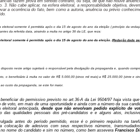
tâncias fazem prova em sentido contrário, ou seja, de que não houve anuênc
. 3. Não cabe aplicar, na esfera eleitoral, a responsabilidade objetiva, deve
ovar a ocorrência do fato, bem como a autoria, anuência ou prévio conhecim
ido.
eleitoral somente é permitida após o dia 15 de agosto do ano da eleição ( princípio da veda
ntes da referida data, atraindo a multa no artigo 36 da LE, que reza:
eleitoral somente é permitida após o dia 15 de agosto do ano da eleição.
(Redação dada pel
disposto neste artigo sujeitará o responsável pela divulgação da propaganda e, quando comp
o, o beneficiário à multa no valor de R$ 5.000,00 (cinco mil reais) a R$ 25.000,00 (vinte e cin
e ao custo da propaganda, se este for maior.
eneficiar do permissivo previsto no art.36-A da Lei 9504/97 haja vista que
e voto, em mais de uma oportunidade e ainda com a número da sua candid
eleitoral antecipada,
desde que não envolvam pedido explícito de vot
o das qualidades pessoais dos pré-candidatos e e alguns atos, inclusiv
lgada antes do período permitido, esse é o primeiro requisito na taref
 é a colocação de adesivos com seus respectivos números, transmudado
vota no nome do candidato e sim no número, como bem assevera
Francisco Di