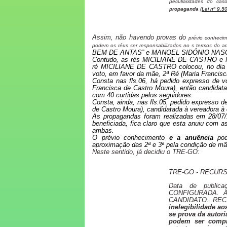
peculiaridades do cas
propaganda
(Lei nº 9.5
Assim, não havendo provas do
prévio conhecime
podem os réus ser responsabilizados no s termos do ar
BEM DE ANTAS” e MANOEL SIDÓNIO NASCIMEN
Contudo, as rés MICILIANE DE CASTRO e
ré MICILIANE DE CASTRO colocou, no dia 2
voto, em favor da mãe, 2ª Ré (Maria Francisc
Consta nas fls.06, há pedido expresso de v
Francisca de Castro Moura), então candidata
com 40 curtidas pelos seguidores.
Consta, ainda, nas fls.05, pedido expresso d
de Castro Moura), candidatada à vereadora à
As propagandas foram realizadas em 28/07/1
beneficiada, fica claro que esta anuiu com 
ambas.
O prévio conhecimento
e a anuência
pod
aproximação das 2ª e 3ª pela condição de mãe
Neste sentido, já decidiu o TRE-GO:
TRE-GO - RECURS
Data de public
CONFIGURADA. 
CANDIDATO. RE
inelegibilidade a
se prova da autor
podem ser compr