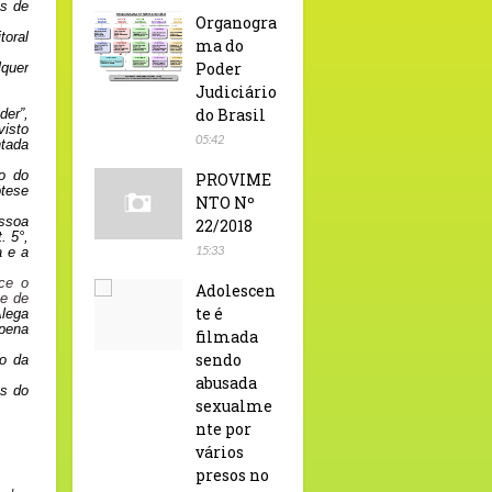
as de
Organogra
oral
ma do
Poder
lquer
Judiciário
do Brasil
der”,
visto
05:42
ntada
ão do
PROVIME
ótese
NTO Nº
essoa
22/2018
. 5°,
15:33
a e a
ace o
Adolescen
se de
te é
Alega
 pena
filmada
sendo
o da
abusada
os do
sexualme
nte por
vários
presos no