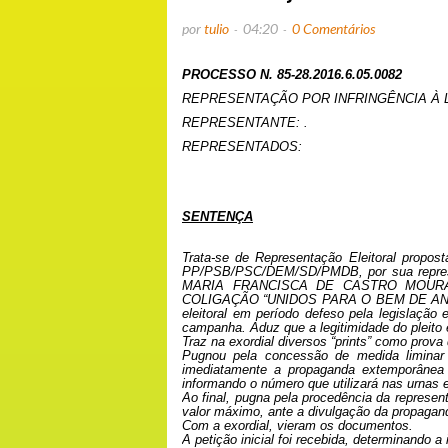
por
tulio
04:20
0 Comentários
PROCESSO N.
85-28.2016.6.05.0082
REPRESENTAÇÃO POR INFRINGÊNCIA À L
REPRESENTANTE: .
REPRESENTADOS:
SENTENÇA
Trata-se de Representação Eleitoral prop
PP/PSB/PSC/DEM/SD/PMDB, por sua repre
MARIA FRANCISCA DE CASTRO MOURA
COLIGAÇÃO “UNIDOS PARA O BEM DE ANT
eleitoral em período defeso pela legislação 
campanha. Aduz que a legitimidade do pleito 
Traz na exordial diversos “prints” como prova
Pugnou pela concessão de medida liminar 
imediatamente a propaganda extemporânea d
informando o número que utilizará nas urnas e
Ao final, pugna pela procedência da repres
valor máximo, ante a divulgação da propagand
Com a exordial, vieram os documentos.
A petição inicial foi recebida, determinando a