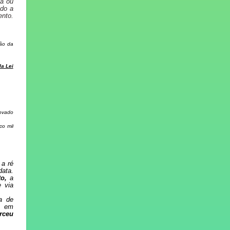
ia ou
ndo a
ento.
ção da
a Lei
rovado
co mil
 a ré
ata.
o,
a
e via
a de
s em
rceu