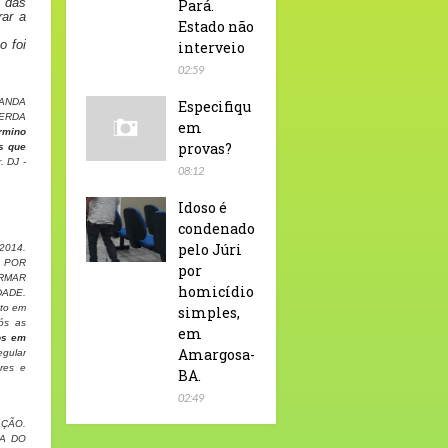
 das
Pará.
rar a
Estado não
o foi
interveio
02:59
GANDA
Especifiqu
PERDA
em
rmino
provas?
s que
. DJ -
08:12
Idoso é
condenado
pelo Júri
014.
 POR
por
IRMAR
homicídio
ADE.
to em
simples,
ós as
em
os em
Amargosa-
egular
res e
BA.
02:49
AÇÃO.
DA DO