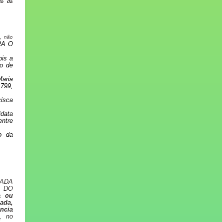
to da
)
, não
RA O
ois a
o de
aria
1799,
isca
idata
entre
o da
DADA
 DO
a ou
ada,
ncia
, no