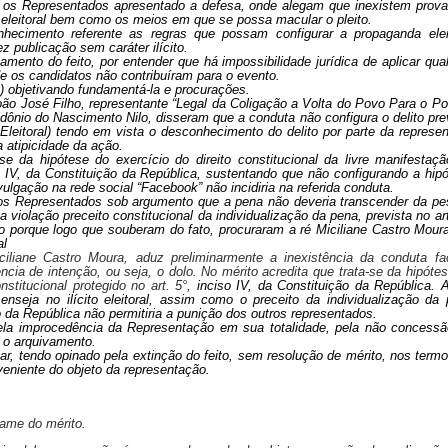
 os Representados apresentado a defesa, onde alegam que inexistem prov
o eleitoral bem como os meios em que se possa macular o pleito.
hecimento referente as regras que possam configurar a propaganda eleit
z publicação sem caráter ilícito.
amento do feito, por entender que há impossibilidade jurídica de aplicar qua
 os candidatos não contribuíram para o evento.
 objetivando fundamentá-la e procurações.
ão José Filho, representante “Legal da Coligação a Volta do Povo Para o Po
ônio do Nascimento Nilo, disseram que a conduta não configura o delito pre
 Eleitoral) tendo em vista o desconhecimento do delito por parte da represe
 atipicidade da ação.
e da hipótese do exercício do direito constitucional da livre manifestaç
o IV, da Constituição da República, sustentando que não configurando a hip
vulgação na rede social “Facebook” não incidiria na referida conduta.
 dos Representados sob argumento que a pena não deveria transcender da p
 violação preceito constitucional da individualização da pena, prevista no art
so porque logo que souberam do fato, procuraram a ré Miciliane Castro Mour
al
ciliane Castro Moura, aduz preliminarmente a inexistência da conduta f
ia de intenção, ou seja, o dolo. No mérito acredita que trata-se da hipóte
nstitucional protegido no art. 5°,
inciso IV, da Constituição da República. 
nseja no ilícito eleitoral, assim como o preceito da individualização da
ão da República não permitiria a punição dos outros representados.
la improcedência da Representação em sua totalidade, pela não concessã
 o arquivamento.
tar, tendo opinado pela extinção do feito, sem resolução de mérito, nos term
veniente do objeto da representação.
xame do mérito.