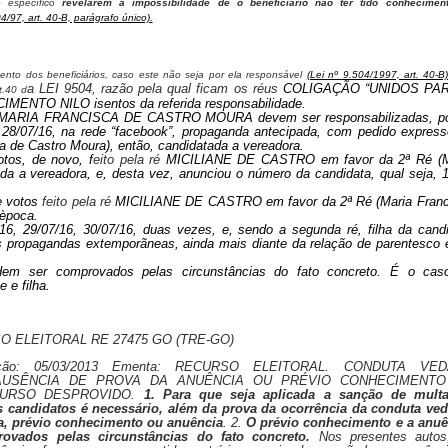
o específico
revelarem a impossibilidade de o beneficiário não ter tido conhecimen
04/97, art. 40-B, parágrafo único).
nto dos beneficiários, caso este não seja por ela responsável
(Lei nº 9.504/1997, art. 40-B
a LEI 9504, razão pela qual ficam os réus
COLIGAÇÃO “UNIDOS PA
t.40 d
TO NILO isentos da referida responsabilidade.
MARIA FRANCISCA DE CASTRO MOURA
devem ser responsabilizadas, p
8/07/16, na rede “facebook”, propaganda antecipada, com pedido express
a de Castro Moura), então, candidatada a vereadora.
otos, de novo, f
eito pela ré
MICILIANE DE CASTRO em favor da 2ª Ré (M
da a vereadora, e, desta vez, anunciou o número da candidata, qual seja, 
e votos
feito pela ré
MICILIANE DE CASTRO em favor da 2ª Ré (Maria Franc
 època.
6, 29/07/16, 30/07/16, duas vezes, e, sendo a segunda ré, filha da cand
as propagandas extemporãneas, ainda mais diante da relação de parentesco 
em ser comprovados pelas circunstâncias do fato concreto. É o cas
 e filha.
O ELEITORAL RE 27475 GO (TRE-GO)
ação: 05/03/2013 Ementa: RECURSO ELEITORAL. CONDUTA VE
AUSÊNCIA DE PROVA DA ANUÊNCIA OU PRÉVIO CONHECIMENTO
CURSO DESPROVIDO.
1. Para que seja aplicada a sanção de mult
os candidatos é necessário, além da prova da ocorrência da conduta ved
ia, prévio conhecimento ou anuência
. 2.
O prévio conhecimento e a anuê
ovados pelas circunstâncias do fato concreto.
Nos presentes autos