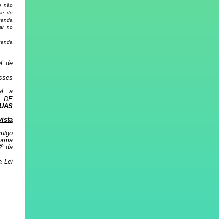
o não
ome do
ganda
tar no
aganda
el de
esses
l, a
E DE
UAS
vista
ulgo
forma
3º da
a Lei