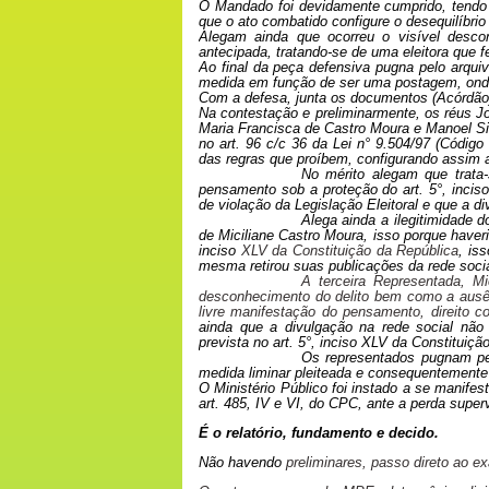
O Mandado foi devidamente cumprido, tendo
que o ato combatido configure o desequilíbri
Alegam ainda que ocorreu o visível descon
antecipada, tratando-se de uma eleitora que fe
Ao final da peça defensiva pugna pelo arquiv
medida em função de ser uma postagem, onde
Com a defesa, junta os documentos (Acórdão)
Na contestação e preliminarmente, os réus Jo
Maria Francisca de Castro Moura e Manoel Sid
no art. 96 c/c 36 da Lei n° 9.504/97 (Código
das regras que proíbem, configurando assim a
No mérito alegam que trata-s
pensamento sob a proteção do art. 5°, incis
de violação da Legislação Eleitoral e que a di
Alega ainda a ilegitimidade
de Miciliane Castro Moura, isso porque haveria
inciso
XLV da Constituição da República
, is
mesma retirou suas publicações da rede soci
A terceira Representada, Mi
desconhecimento do delito bem como a ausênc
livre manifestação do pensamento, direito co
ainda que a divulgação na rede social não e
prevista no art. 5°, inciso XLV da Constituiç
Os representados pugnam pe
medida liminar pleiteada e consequentemente
O Ministério Público foi instado a se manifes
art. 485, IV e VI, do CPC, ante a perda super
É o relatório, fundamento e decido.
Não havendo
preliminares, passo direto ao e