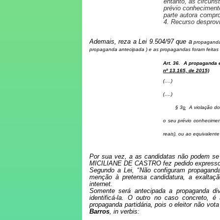
entanto, as circuns
prévio conhecimento
parte autora compr
4. Recurso desprov
Ademais, reza a Lei 9.504/97 que a
propaganda 
propaganda antecipada ) e as propagandas foram feitas a
Art. 36. A propaganda 
nº 13.165, de 2015)
(….)
(….)
§ 3
o
A violação do 
o seu prévio conheciment
reais), ou ao equivalent
Por sua vez, a as candidatas não podem se b
MICILIANE DE CASTRO fez pedido expresso d
Segundo a Lei, “
Não configuram propaganda 
menção à pretensa candidatura, a exaltaçã
internet.
Somente será antecipada a propaganda divu
identificá-la. O outro no caso concreto,
propaganda partidária, pois o eleitor não 
Barros
,
in verbis: