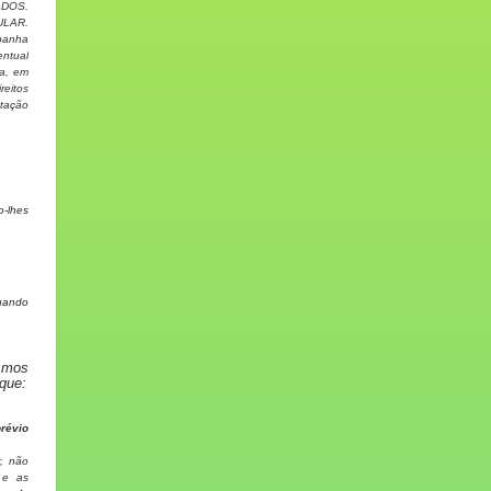
ADOS.
LAR.
panha
ntual
da, em
reitos
ntação
o-lhes
quando
smos
 que:
révio
r, não
 e as