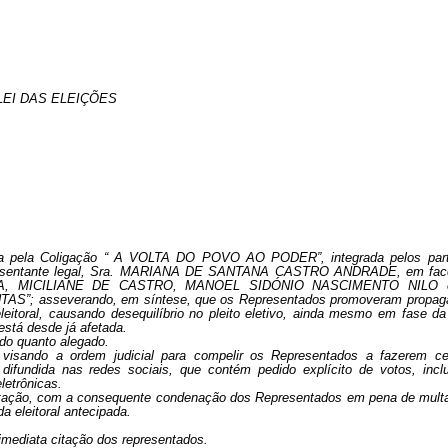
EI DAS ELEIÇÕES
osta pela Coligação “ A VOLTA DO POVO AO PODER”, integrada pelos part
sentante legal, Sra. MARIANA DE SANTANA CASTRO ANDRADE, em fac
, MICILIANE DE CASTRO, MANOEL SIDÓNIO NASCIMENTO NILO 
AS”; assevera
ndo, em síntese, que os Representados promoveram propag
eleitoral, causando desequilíbrio no pleito eletivo, ainda mesmo em fase da
está desde já afetada.
 do quanto alegado.
visando a ordem judicial para compelir os Representados a fazerem ce
ifundida nas redes sociais, que contém pedido explícito de votos, incl
letrônicas.
entação, com a consequente condenação dos Representados em pena de mult
a eleitoral antecipada.
 imediata citação dos representados.