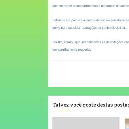
que envolvam o compartilhamento de termos de depoime
Salientou ser pacífica a jurisprudência no sentido de
como para subsidiar apurações de cunho disciplinar.
Por fim, afirmou que, reconhecidas as delimitações c
compartilhamento requerido
Talvez você goste destas post