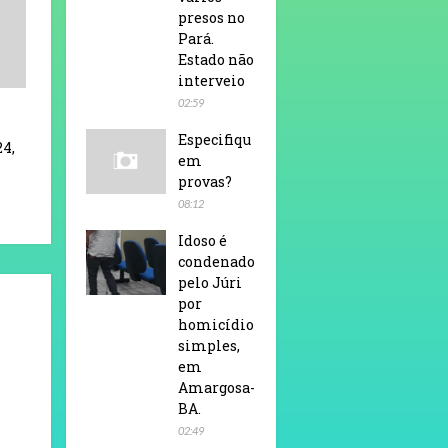
presos no
Pará.
Estado não
interveio
02:59
Especifiqu
24,
em
provas?
08:12
Idoso é
condenado
pelo Júri
por
homicídio
simples,
em
Amargosa-
BA.
02:49