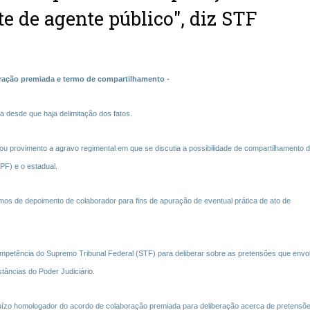
e de agente público", diz STF
ação premiada e termo de compartilhamento -
 desde que haja delimitação dos fatos.
provimento a agravo regimental em que se discutia a possibilidade de compartilhamento 
PF) e o estadual.
mos de depoimento de colaborador para fins de apuração de eventual prática de ato de
.
ompetência do Supremo Tribunal Federal (STF) para deliberar sobre as pretensões que env
tâncias do Poder Judiciário.
ízo homologador do acordo de colaboração premiada para deliberação acerca de pretensõ