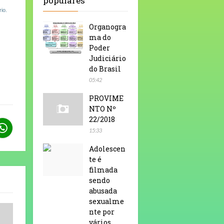
populares
io.
Organogra
ma do
Poder
Judiciário
do Brasil
05:42
PROVIME
NTO Nº
22/2018
15:33
Adolescen
te é
filmada
sendo
abusada
sexualme
nte por
vários