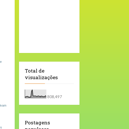
de
Total de
visualizações
808,497
olvam
Postagens
es