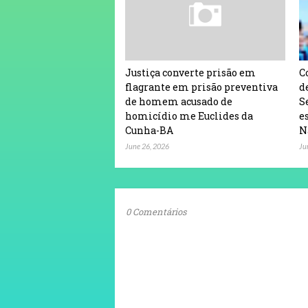
Justiça converte prisão em
C
flagrante em prisão preventiva
d
de homem acusado de
S
homicídio me Euclides da
e
Cunha-BA
N
June 26, 2026
Ju
0 Comentários