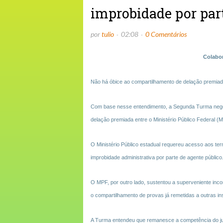
improbidade por part
por
tulio
02:08
0 Comentários
Colabor
Não há óbice ao compartilhamento de delação premiada
Com base nesse entendimento, a Segunda Turma negou 
delação premiada entre o Ministério Público Federal (M
O Ministério Público estadual requereu acesso aos ter
improbidade administrativa por parte de agente público
O MPF, por outro lado, sustentou a superveniente inc
o compartilhamento de provas já remetidas a outras ins
A Turma entendeu que remanesce a competência do ju