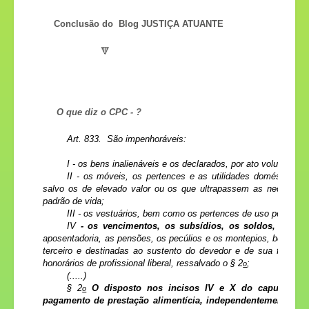
Conclusão do Blog JUSTIÇA ATUANTE
🔻
O que diz o CPC
- ?
Art. 833. São impenhoráveis:
I - os bens inalienáveis e os declarados, por ato voluntário,
II - os móveis, os pertences e as utilidades domésticas 
salvo os de elevado valor ou os que ultrapassem as necessi
padrão de vida;
III - os vestuários, bem como os pertences de uso pessoal 
IV
- os vencimentos, os subsídios, os soldos, os salá
aposentadoria, as pensões, os pecúlios e os montepios, bem como
terceiro e destinadas ao sustento do devedor e de sua família
honorários de profissional liberal, ressalvado o § 2
;
o
(.....)
§ 2
O disposto nos incisos IV e X do caput não s
o
pagamento de prestação alimentícia, independentemente de