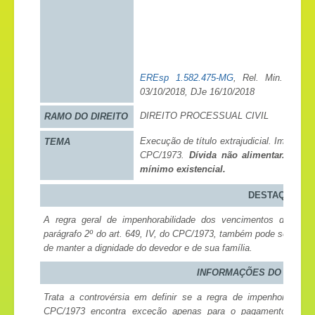
EREsp 1.582.475-MG
, Rel. Min. Bened
03/10/2018, DJe 16/10/2018
DIREITO PROCESSUAL CIVIL
RAMO DO DIREITO
Execução de título extrajudicial. Impenhor
TEMA
CPC/1973.
Dívida não alimentar. Exce
mínimo existencial.
DESTAQUE
A regra geral de impenhorabilidade dos vencimentos do deved
parágrafo 2º do art. 649, IV, do CPC/1973, também pode ser exc
de manter a dignidade do devedor e de sua família.
INFORMAÇÕES DO INTEI
Trata a controvérsia em definir se a regra de impenhorabilida
CPC/1973 encontra exceção apenas para o pagamento de ver