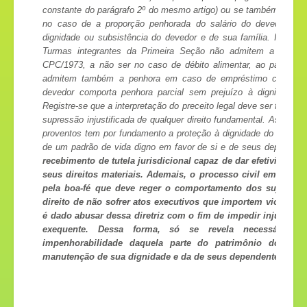
constante do parágrafo 2º do mesmo artigo) ou se também se deve
no caso de a proporção penhorada do salário do devedor se r
dignidade ou subsistência do devedor e de sua família. Inicialm
Turmas integrantes da Primeira Seção não admitem a penhora
CPC/1973, a não ser no caso de débito alimentar, ao passo q
admitem também a penhora em caso de empréstimo consign
devedor comporta penhora parcial sem prejuízo à dignidade e
Registre-se que a interpretação do preceito legal deve ser feita a 
supressão injustificada de qualquer direito fundamental. Assim, a
proventos tem por fundamento a proteção à dignidade do devedo
de um padrão de vida digno em favor de si e de seus dependen
recebimento de tutela jurisdicional capaz de dar efetividade,
seus direitos materiais. Ademais, o processo civil em geral, 
pela boa-fé que deve reger o comportamento dos sujeitos 
direito de não sofrer atos executivos que importem violação 
é dado abusar dessa diretriz com o fim de impedir injustifica
exequente. Dessa forma, só se revela necessária, ad
impenhorabilidade daquela parte do patrimônio do deve
manutenção de sua dignidade e da de seus dependentes.