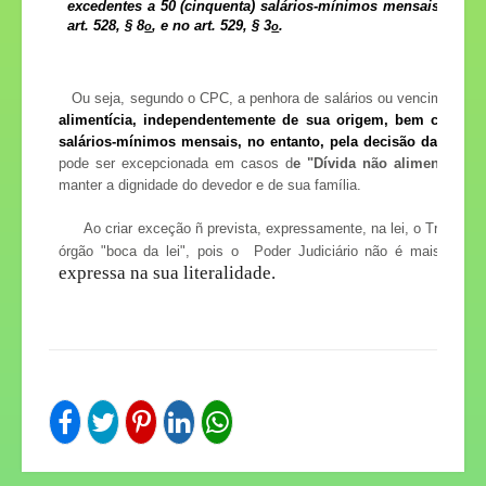
excedentes a 50 (cinquenta) salários-mínimos mensais, deve
art. 528, § 8
, e no
art. 529, § 3
.
o
o
Ou seja, segundo o CPC, a penhora de salários ou vencimentos 
alimentícia, independentemente de sua origem, bem como às
salários-mínimos mensais, no entanto, pela decisão dada pe
pode ser excepcionada em casos d
e "
Dívida não alimentar"
d
manter a dignidade do devedor e de sua família.
Ao criar exceção ñ prevista, expressamente, na lei, o Tribunal
órgão "boca da lei", pois o Poder Judiciário não é mais som
expressa na sua literalidade.