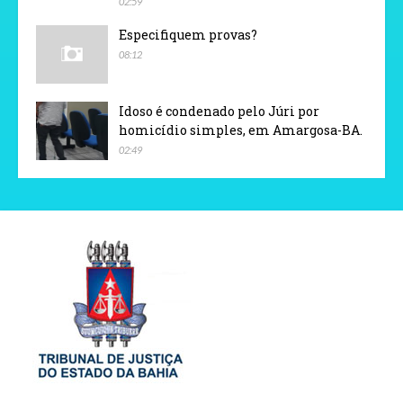
02:59
Especifiquem provas?
08:12
Idoso é condenado pelo Júri por
homicídio simples, em Amargosa-BA.
02:49