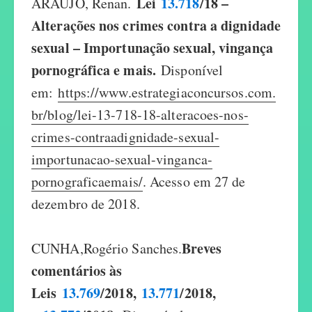
Lei
13.718
/18 –
ARAUJO, Renan.
Alterações nos crimes contra a dignidade
sexual – Importunação sexual, vingança
pornográfica e mais.
Disponível
em:
https://www.estrategiaconcursos.com.
br/blog/lei-13-718-18-alteracoes-nos-
crimes-contraadignidade-sexual-
importunacao-sexual-vinganca-
pornograficaemais/
. Acesso em 27 de
dezembro de 2018.
Breves
CUNHA,Rogério Sanches.
comentários às
Leis
13.769
/2018,
13.771
/2018,