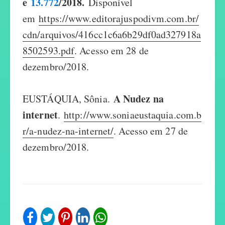
e
13.772
/2018.
Disponível
em
https://www.editorajuspodivm.com.br/
cdn/arquivos/416cc1c6a6b29df0ad327918a
8502593.pdf
. Acesso em 28 de
dezembro/2018.
A Nudez na
EUSTÁQUIA, Sônia.
internet
.
http://www.soniaeustaquia.com.b
r/a-nudez-na-internet/
. Acesso em 27 de
dezembro/2018.