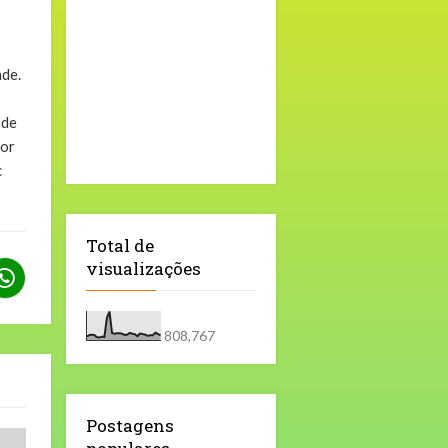
ade.
 de
por
c
Total de
visualizações
808,767
Postagens