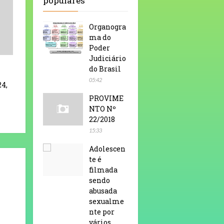
populares
Organogra
ma do
Poder
Judiciário
do Brasil
05:42
24,
PROVIME
NTO Nº
22/2018
15:33
Adolescen
te é
filmada
sendo
abusada
sexualme
nte por
vários