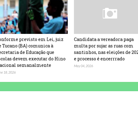
onforme previsto em Lei, juiz
Candidata a vereadora paga
e Tucano (BA) comunica à
multa por sujar as ruas com
ecretaria de Educação que
santinhos, nas eleições de 20
scolas devem executar do Hino
e processo é encerrrado
acional semanalmente
May 04, 2026
ne 18, 2026