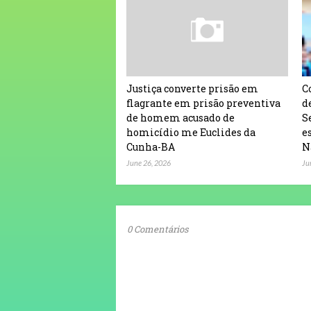
Justiça converte prisão em
C
flagrante em prisão preventiva
d
de homem acusado de
S
homicídio me Euclides da
e
Cunha-BA
N
June 26, 2026
Ju
0 Comentários