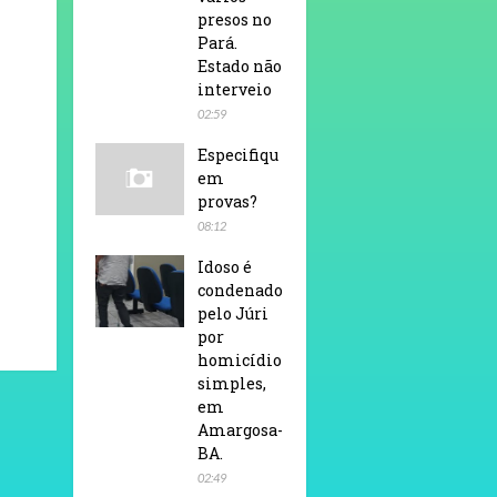
presos no
Pará.
Estado não
interveio
02:59
Especifiqu
em
provas?
08:12
Idoso é
condenado
pelo Júri
por
homicídio
simples,
em
Amargosa-
BA.
02:49