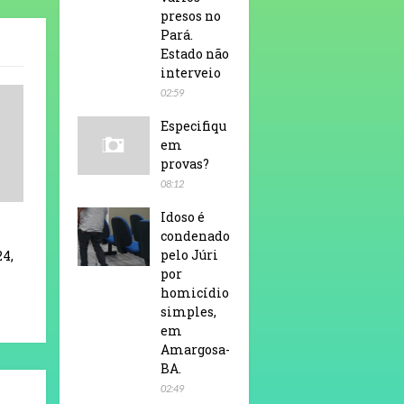
presos no
Pará.
Estado não
interveio
02:59
Especifiqu
em
provas?
08:12
Idoso é
condenado
pelo Júri
24,
por
homicídio
simples,
em
Amargosa-
BA.
02:49