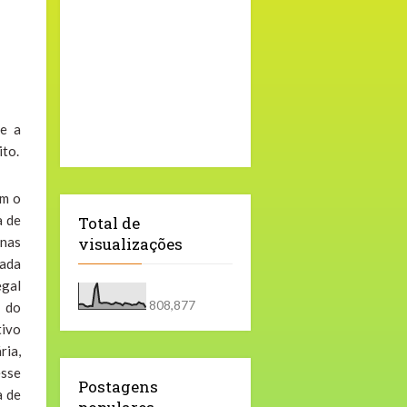
se a
ito.
em o
a de
Total de
 nas
visualizações
iada
egal
808,877
0 do
tivo
ria,
esse
Postagens
a de