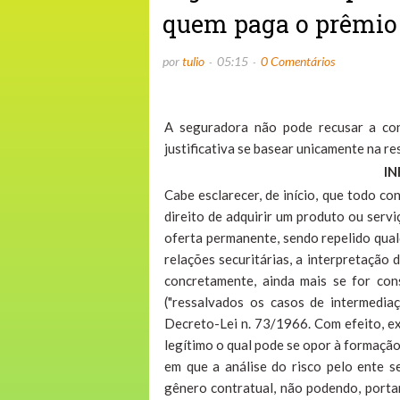
quem paga o prêmio à
por
tulio
05:15
0 Comentários
A seguradora não pode recusar a co
justificativa se basear unicamente na r
IN
Cabe esclarecer, de início, que todo c
direito de adquirir um produto ou serv
oferta permanente, sendo repelido qual
relações securitárias, a interpretação 
concretamente, ainda mais se for cons
("ressalvados os casos de intermedia
Decreto-Lei n. 73/1966. Com efeito, ex
legítimo o qual pode se opor à formação
em que a análise do risco pelo ente 
gênero contratual, não podendo, portan