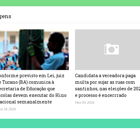
agens
onforme previsto em Lei, juiz
Candidata a vereadora paga
e Tucano (BA) comunica à
multa por sujar as ruas com
ecretaria de Educação que
santinhos, nas eleições de 20
scolas devem executar do Hino
e processo é encerrrado
acional semanalmente
May 04, 2026
ne 18, 2026