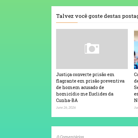
Talvez você goste destas post
Justiça converte prisão em
C
flagrante em prisão preventiva
d
de homem acusado de
S
homicídio me Euclides da
e
Cunha-BA
N
June 26, 2026
Ju
0 Comentários