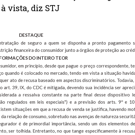
 vista, diz STJ
DESTAQUE
ntratação de seguro a quem se disponha a pronto pagamento 
estrição financeira do consumidor junto a órgãos de proteção ao créd
FORMAÇÕES DO INTEIRO TEOR
onsumidor, em princípio, desde que pague o preço correspondente, t
iço quando é colocado no mercado, tendo em vista a situação havid
quer ato de recusa baseado em aspectos discriminatórios. Todavia,
do art. 39, IX, do CDC é mitigada, devendo sua incidência ser aprec
iderada a ressalva constante na parte final desse dispositivo l
ção regulados em leis especiais") e a previsão dos arts. 9º e 1
istem situações em que a recusa de venda se justifica, havendo mo
 da relação de consumo, sobretudo nas avenças de natureza securitá
segurador é de primordial importância, sendo um dos elementos d
to, ser tolhida. Entretanto, no que tange especificamente à recus