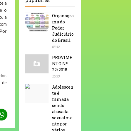
populares
te a
se o
Organogra
o, a
ma do
 com
Poder
 Por
Judiciário
do Brasil
05:42
PROVIME
NTO Nº
22/2018
dor.
15:33
 de
Adolescen
te é
filmada
sendo
abusada
sexualme
nte por
vários