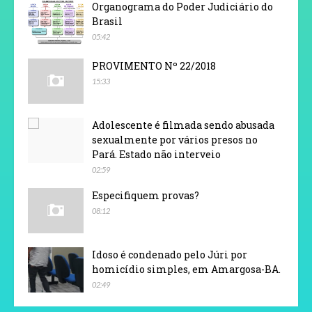
Organograma do Poder Judiciário do
Brasil
05:42
PROVIMENTO Nº 22/2018
15:33
Adolescente é filmada sendo abusada
sexualmente por vários presos no
Pará. Estado não interveio
02:59
Especifiquem provas?
08:12
Idoso é condenado pelo Júri por
homicídio simples, em Amargosa-BA.
02:49