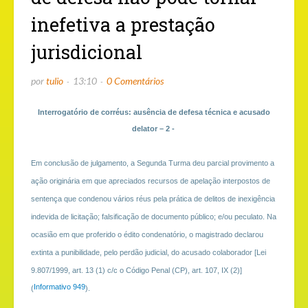
inefetiva a prestação
jurisdicional
por
tulio
13:10
0 Comentários
Interrogatório de corréus: ausência de defesa técnica e acusado
delator – 2 -
Em conclusão de julgamento, a Segunda Turma deu parcial provimento a
ação originária em que apreciados recursos de apelação interpostos de
sentença que condenou vários réus pela prática de delitos de inexigência
indevida de licitação; falsificação de documento público; e/ou peculato. Na
ocasião em que proferido o édito condenatório, o magistrado declarou
extinta a punibilidade, pelo perdão judicial, do acusado colaborador [Lei
9.807/1999, art. 13 (1) c/c o Código Penal (CP), art. 107, IX (2)]
Informativo 949
(
).