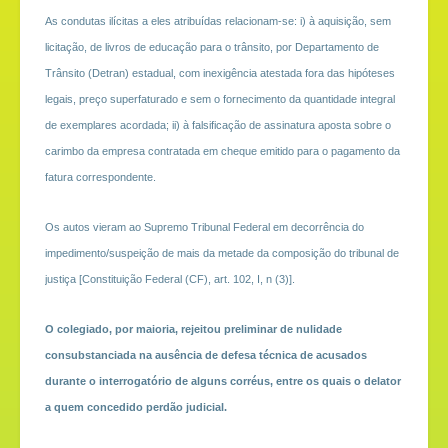
As condutas ilícitas a eles atribuídas relacionam-se: i) à aquisição, sem
licitação, de livros de educação para o trânsito, por Departamento de
Trânsito (Detran) estadual, com inexigência atestada fora das hipóteses
legais, preço superfaturado e sem o fornecimento da quantidade integral
de exemplares acordada; ii) à falsificação de assinatura aposta sobre o
carimbo da empresa contratada em cheque emitido para o pagamento da
fatura correspondente.
Os autos vieram ao Supremo Tribunal Federal em decorrência do
impedimento/suspeição de mais da metade da composição do tribunal de
justiça [Constituição Federal (CF), art. 102, I, n (3)].
O colegiado, por maioria, rejeitou preliminar de nulidade
consubstanciada na ausência de defesa técnica de acusados
durante o interrogatório de alguns corréus, entre os quais o delator
a quem concedido perdão judicial.