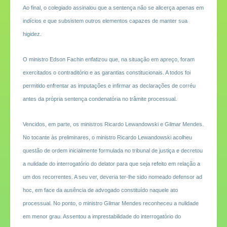
Ao final, o colegiado assinalou que a sentença não se alicerça apenas em
indícios e que subsistem outros elementos capazes de manter sua
higidez.
O ministro Edson Fachin enfatizou que, na situação em apreço, foram
exercitados o contraditório e as garantias constitucionais. A todos foi
permitido enfrentar as imputações e infirmar as declarações de corréu
antes da própria sentença condenatória no trâmite processual.
Vencidos, em parte, os ministros Ricardo Lewandowski e Gilmar Mendes.
No tocante às preliminares, o ministro Ricardo Lewandowski acolheu
questão de ordem inicialmente formulada no tribunal de justiça e decretou
a nulidade do interrogatório do delator para que seja refeito em relação a
um dos recorrentes. A seu ver, deveria ter-lhe sido nomeado defensor ad
hoc, em face da ausência de advogado constituído naquele ato
processual. No ponto, o ministro Gilmar Mendes reconheceu a nulidade
em menor grau. Assentou a imprestabilidade do interrogatório do