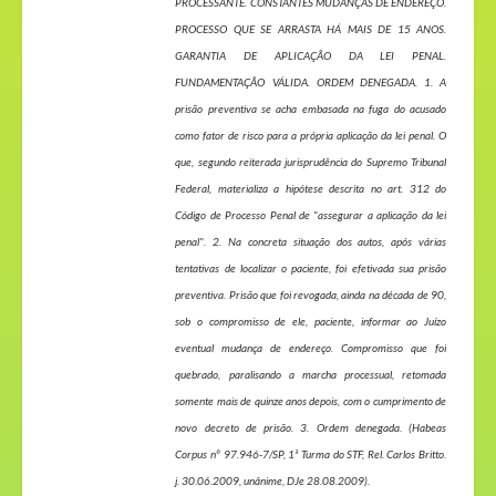
PROCESSANTE. CONSTANTES MUDANÇAS DE ENDEREÇO.
PROCESSO QUE SE ARRASTA HÁ MAIS DE 15 ANOS.
GARANTIA DE APLICAÇÃO DA LEI PENAL.
FUNDAMENTAÇÃO VÁLIDA. ORDEM DENEGADA. 1. A
prisão preventiva se acha embasada na fuga do acusado
como fator de risco para a própria aplicação da lei penal. O
que, segundo reiterada jurisprudência do Supremo Tribunal
Federal, materializa a hipótese descrita no art. 312 do
Código de Processo Penal de "assegurar a aplicação da lei
penal". 2. Na concreta situação dos autos, após várias
tentativas de localizar o paciente, foi efetivada sua prisão
preventiva. Prisão que foi revogada, ainda na década de 90,
sob o compromisso de ele, paciente, informar ao Juízo
eventual mudança de endereço. Compromisso que foi
quebrado, paralisando a marcha processual, retomada
somente mais de quinze anos depois, com o cumprimento de
novo decreto de prisão. 3. Ordem denegada. (Habeas
Corpus nº 97.946-7/SP, 1ª Turma do STF, Rel. Carlos Britto.
j. 30.06.2009, unânime, DJe 28.08.2009).