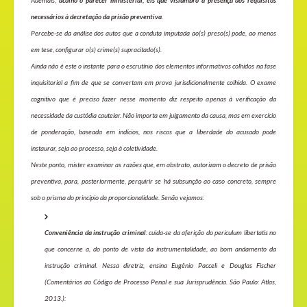
Ademais,
acolho o parecer ministerial, eis que vislumbro a presença dos requisitos
necessários à decretação da prisão preventiva
.
Percebe-se da análise dos autos que a conduta imputada ao(s) preso(s) pode, ao menos
em tese, configurar o(s) crime(s) supracitado(s).
Ainda não é este o instante para o escrutínio dos elementos informativos colhidos na fase
inquisitorial a fim de que se convertam em prova jurisdicionalmente colhida. O exame
cognitivo que é preciso fazer nesse momento diz respeito apenas à verificação da
necessidade da custódia cautelar. Não importa em julgamento da causa, mas em exercício
de ponderação, baseada em indícios, nos riscos que a liberdade do acusado pode
instaurar, seja ao processo, seja à coletividade.
Neste ponto, mister examinar as razões que, em abstrato, autorizam o decreto de prisão
preventiva, para, posteriormente, perquirir se há subsunção ao caso concreto, sempre
sob o prisma do princípio da proporcionalidade. Senão vejamos:
Conveniência da instrução criminal
: cuida-se da aferição do periculum libertatis no
que concerne a, do ponto de vista da instrumentalidade, ao bom andamento da
instrução criminal. Nessa diretriz, ensina Eugênio Pacceli e Douglas Fischer
(Comentários ao Código de Processo Penal e sua Jurisprudência. São Paulo: Atlas,
2013.):