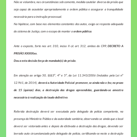
Não se vislumbra, nas circunstâncias sob comento, medida cautelar diversa da prisão que
seja capaz de acautelar apropriadamente a ordem pública e assegurar a tranquilidade
necessária para a instrução processual.
Na hipótese, com base nos elementos constantes dos autos, exige-se resposta adequada
do sistema de Justiça, com o escopo de manter a
ordem pública
.
Ante o exposto,
forte nos art. 310, inciso II c/c art. 312, ambos do CPP,
DECRETO A
PRISÃO XXXXXxx
.
Dou a esta decisão força de mandado(s) de prisão.
Em atenção ao artigo 50, §§§3º, 4º e 5º, da Lei 11.343/2006 (Incluídos pela Lei nº
12.961, de 2014),
deverá a Autoridade Policial promover, se ainda não o fez, no prazo
de 15 (quinze) dias, a destruição das drogas apreendidas, guardando-se amostra
necessária à realização do laudo definitivo
.
Referida destruição deverá ser executada pelo delegado de polícia competente, na
presença do Ministério Público e da autoridade sanitária, observando-se ainda que o local
deverá ser vistoriado antes e depois de efetivada a destruição das drogas, devendo ser
lavrado auto circunstanciado pelo delegado de polícia, certificando-se neste a destruição