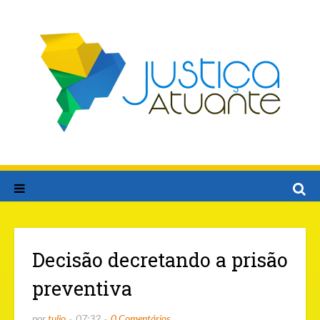
Decisão decretando a prisão
preventiva
por
tulio
07:32
0 Comentários