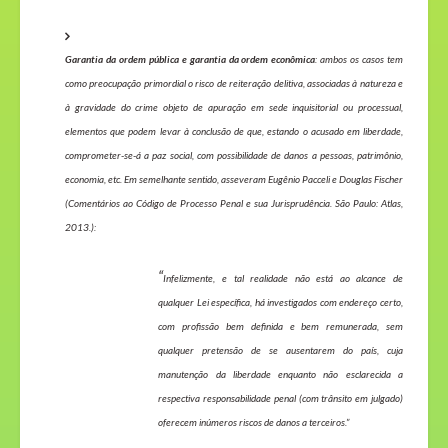
Garantia da ordem pública e garantia da ordem econômica
: ambos os casos tem
como preocupação primordial o risco de reiteração delitiva, associadas à natureza e
à gravidade do crime objeto de apuração em sede inquisitorial ou processual,
elementos que podem levar à conclusão de que, estando o acusado em liberdade,
comprometer-se-á a paz social, com possibilidade de danos a pessoas, patrimônio,
economia, etc. Em semelhante sentido, asseveram Eugênio Pacceli e Douglas Fischer
(Comentários ao Código de Processo Penal e sua Jurisprudência. São Paulo: Atlas,
2013.):
“
Infelizmente, e tal realidade não está ao alcance de
qualquer Lei específica, há investigados com endereço certo,
com profissão bem definida e bem remunerada, sem
qualquer pretensão de se ausentarem do país, cuja
manutenção da liberdade enquanto não esclarecida a
respectiva responsabilidade penal (com trânsito em julgado)
oferecem inúmeros riscos de danos a terceiros.”