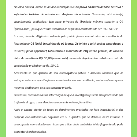
No caso em tela, infere-se da documentação que
há prova da materialidade delitiva e
suficientes indícios de autoria em desfavor do autuado.
Outrossim, o(s) crime(s)
supostamente praticado(s) tem pena privativa de liberdade máxima superior a 04
(quatro anos), pelo que restam atendidos os requisitos constantes do art. 313 do CPP.
In casu
, durante diligência realizada pela polícia foram encontrados na residência do
flagranteado
03 (três) trouxinhas de pó branco, 26 (vinte e seis) pedras amareladas e
03 (três) pinos eppendorf, totalizando o montante de 20g (vinte gramas) de cocaína,
além da quantia de R$ 05,00 (cinco reais)
consoante depoimentos colhidos e o auto de
constatação preliminar de fls. 10/12.
Acrescente-se que quando de seu interrogatório policial o autuado confirma que os
entorpecentes em questão foram encontrados em sua residência, embora afirma que os
mesmos destinavam-se a seu consumo próprio.
Outrossim, consta nos autos informação de que o investigado já teria sido processado por
tráfico de drogas, o que denota sua aparente reiteração delitiva.
Após o exame atento de todos os depoimentos prestados na fase inquisitorial, e das
próprias circunstâncias do flagrante em si, o quadro que se delineia, neste instante, é
preocupante com relação aos riscos que a liberdade ambulatorial do flagranteado pode
acarretar à ordem pública.