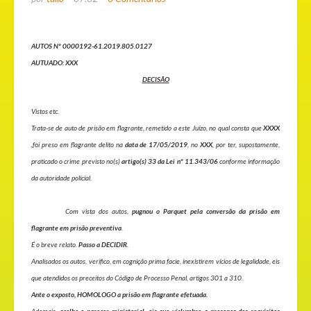
AUTOS Nº 0000192-61.2019.805.0127
AUTUADO: XXX
DECISÃO
Vistos etc.
Trata-se de auto de prisão em flagrante, remetido a este Juízo, no qual consta que
XXXX
,
foi preso em flagrante delito na
data de 17/05/2019
, no
XXX
, por ter, supostamente,
praticado o crime previsto no(s)
artigo(s) 33 da Lei nº 11.343/06
conforme informação
da autoridade policial.
C
om vista dos autos,
p
ugnou o
Parquet
pela conversão da prisão em
flagrante em prisão preventiva
.
É o breve relato.
Passo a DECIDIR
.
Analisados os autos, verifico, em cognição prima facie, inexistirem vícios de legalidade, eis
que atendidos os preceitos do Código de Processo Penal, artigos 301 a 310.
Ante o exposto, HOMOLOGO a prisão em flagrante efetuada.