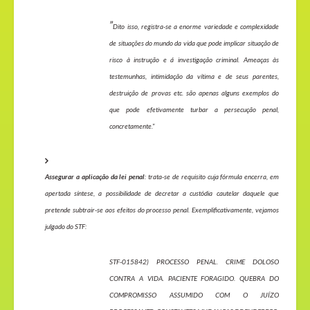
”
Dito isso, registra-se a enorme variedade e complexidade
de situações do mundo da vida que pode implicar situação de
risco à instrução e á investigação criminal. Ameaças às
testemunhas, intimidação da vítima e de seus parentes,
destruição de provas etc. são apenas alguns exemplos do
que pode efetivamente turbar a persecução penal,
concretamente.”
Assegurar a aplicação da lei penal
: trata-se de requisito cuja fórmula encerra, em
apertada síntese, a possibilidade de decretar a custódia cautelar daquele que
pretende subtrair-se aos efeitos do processo penal. Exemplificativamente, vejamos
julgado do STF:
STF-015842) PROCESSO PENAL. CRIME DOLOSO
CONTRA A VIDA. PACIENTE FORAGIDO. QUEBRA DO
COMPROMISSO ASSUMIDO COM O JUÍZO