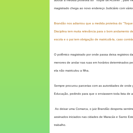
adotar a medida protetiva do "Toque de Acolher", pare 
magistrado chega ao novo endereço Judiciário com vário
Brandão
nos adiantou que a medida protetiva do "Toque
Disciplina tem muita relevância para o bom andamento de
escola e o pai tem obrigação de matriculá-la, caso contrá
O polêmico magistrado por onde passa deixa registros d
menores de andar nas ruas em horários determinados pe
ela não matriculou a filha.
Sempre procurou parcerias com as autoridades de onde 
Educação, pedindo para que o enviassem toda lista de a
Ao deixar uma Comarca, o juiz Brandão desperta sentimen
assinados iniciados nas cidades de Maracás e Santo Este
trabalho.