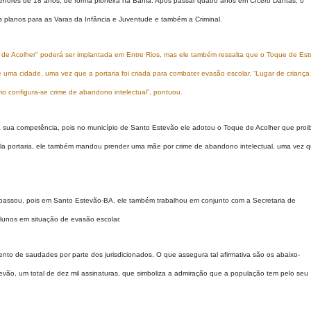
menores de 18 anos, de forma pioneira na Bahia. Após passar quatro anos em Cícero Dantas, o
s planos para as Varas da Infância e Juventude e também a Criminal.
 de Acolher" poderá ser implantada em Entre Rios, mas ele também ressalta que o Toque de Es
 uma cidade, uma vez que a portaria foi criada para combater evasão escolar. “Lugar de criança
rio configura-se crime de abandono intelectual”, pontuou.
a sua competência, pois no município de Santo Estevão ele adotou o Toque de Acolher que proi
la portaria, ele também mandou prender uma mãe por crime de abandono intelectual, uma vez 
passou, pois em Santo Estevão-BA, ele também trabalhou em conjunto com a Secretaria de
lunos em situação de evasão escolar.
to de saudades por parte dos jurisdicionados. O que assegura tal afirmativa são os abaixo-
vão, um total de dez mil assinaturas, que simboliza a admiração que a população tem pelo seu