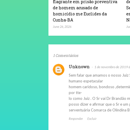
flagrante em prisão preventiva
d
de homem acusado de
S
homicídio me Euclides da
e
Cunha-BA
N
June 26, 2026
Ju
1 Comentários
Unknown
1 de novembro de 2019 
Sem falar que amamos o nosso Juiz S
humano espetacular
homem caridoso, bondoso ,determin
por tte-
lo como Juiz . O Sr vai Dr Brandão 
posso dizer e afirmar que o Sr e um
serventuária Comarca de Olindina B
Responder
Excluir