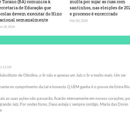
e Tucano (BA) comunica à
multa por sujar as ruas com
ecretaria de Educação que
santinhos, nas eleições de 20
scolas devem executar do Hino
e processo é encerrrado
acional semanalmente
May 04, 2026
ne 18, 2026
às 11:04
ubstituto de Olindina ,o Sr não e apenas um Juiz o Sr e muito mais. Um ser
ante no cumprimento da Lei e honesto Q UEM ganha é o povoe de Entre Rios
mais as suas ações não passarão, ficarão eternamente em nossos corações, po
 grande Juiz. Por ondes fores. Deus esteja c sempre contigo. Maria das Dores
a