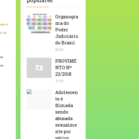
populares
Organogra
ma do
tudo e
Poder
 é na
Judiciário
do Brasil
05:42
bia
PROVIME
que
NTO Nº
22/2018
15:33
Adolescen
te é
filmada
sendo
abusada
sexualme
nte por
vários