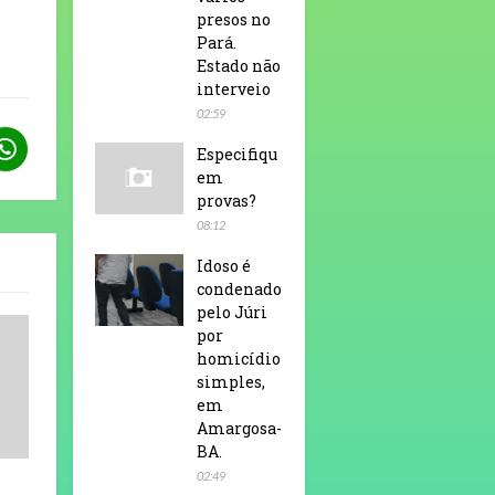
presos no
Pará.
Estado não
interveio
02:59
Especifiqu
em
provas?
08:12
Idoso é
condenado
pelo Júri
por
homicídio
simples,
em
Amargosa-
BA.
02:49