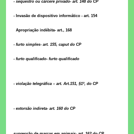
- sequestro ou cárcere privado- art. 148 do CP
- Invasão de dispositivo informático - art. 154
Apropriação indébita- art., 168
- furto simples- art. 155, caput do CP
- furto qualificado- furto qualificado
- violação telegráfica – art. Art.151, §1º, do CP
- extorsão indireta- art. 160 do CP
supressão de marcas em animais- art. 162 do CP