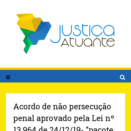
Acordo de não persecução
penal aprovado pela Lei nº
13.964 de 24/12/19- "pacote