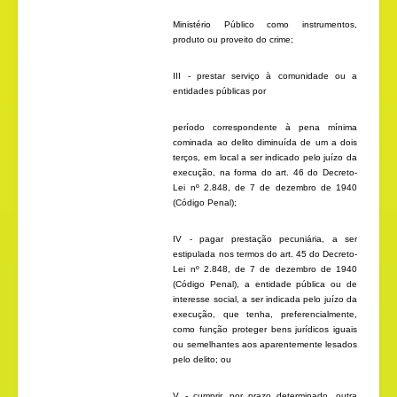
Ministério Público como instrumentos,
produto ou proveito do crime;
III - prestar serviço à comunidade ou a
entidades públicas por
período correspondente à pena mínima
cominada ao delito diminuída de um a dois
terços, em local a ser indicado pelo juízo da
execução, na forma do
art. 46 do Decreto-
Lei nº 2.848, de 7 de dezembro de 1940
(Código Penal)
;
IV - pagar prestação pecuniária, a ser
estipulada nos termos do
art. 45 do Decreto-
Lei nº 2.848, de 7 de dezembro de 1940
(Código Penal),
a entidade pública ou de
interesse social, a ser indicada pelo juízo da
execução, que tenha, preferencialmente,
como função proteger bens jurídicos iguais
ou semelhantes aos aparentemente lesados
pelo delito; ou
V - cumprir, por prazo determinado, outra