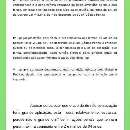
correspondente à pena mínima cominada ao delito diminuída de um a dois
terços, em local a ser indicado pelo juízo da execução, na forma do
art. 46
do Decreto-Lei nº 2.848, de 7 de dezembro de 1940 (Código Penal)
;
IV - pagar prestação pecuniária, a ser estipulada nos termos do
art. 45 do
Decreto-Lei nº 2.848, de 7 de dezembro de 1940 (Código Penal),
a entidade
pública ou de interesse social, a ser indicada pelo juízo da execução, que
tenha, preferencialmente, como função proteger bens jurídicos iguais ou
semelhantes aos aparentemente lesados pelo delito; ou
V - cumprir, por prazo determinado, outra condição indicada pelo Ministério
Público, desde que proporcional e compatível com a infração penal
imputada.
Apesar de parecer que o acordo de não persecução
teria grande aplicação, esta será, relativamente, escassa,
porque não é grande o nº de infrações penais que tenham
pena máxima cominada entre 2 e menos de 04 anos.