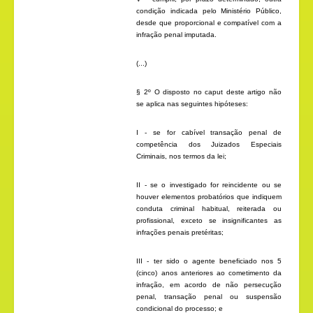
condição indicada pelo Ministério Público,
desde que proporcional e compatível com a
infração penal imputada.
(...)
§ 2º O disposto no
caput
deste artigo não
se aplica nas seguintes hipóteses:
I - se for cabível transação penal de
competência dos Juizados Especiais
Criminais, nos termos da lei;
II - se o investigado for reincidente ou se
houver elementos probatórios que indiquem
conduta criminal habitual, reiterada ou
profissional, exceto se insignificantes as
infrações penais pretéritas;
III - ter sido o agente beneficiado nos 5
(cinco) anos anteriores ao cometimento da
infração, em acordo de não persecução
penal, transação penal ou suspensão
condicional do processo; e