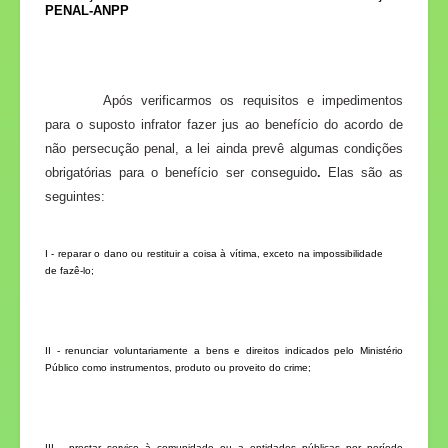
PENAL-ANPP
Após verificarmos os requisitos e impedimentos
para o suposto infrator fazer jus ao benefício do acordo de
não persecução penal, a lei ainda prevê algumas condições
obrigatórias para o benefício ser conseguido
.
Elas são as
seguintes:
I - reparar o dano ou restituir a coisa à vítima, exceto na impossibilidade
de fazê-lo;
II - renunciar voluntariamente a bens e direitos indicados pelo Ministério
Público como instrumentos, produto ou proveito do crime;
III - prestar serviço à comunidade ou a entidades públicas por período