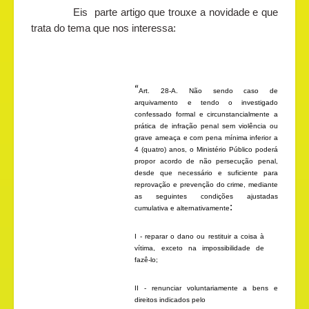
Eis parte artigo que trouxe a novidade e que
trata do tema que nos interessa:
“
Art. 28-A. Não sendo caso de
arquivamento e tendo o investigado
confessado formal e circunstancialmente a
prática de infração penal sem violência ou
grave ameaça e com pena mínima inferior a
4 (quatro) anos, o Ministério Público poderá
propor acordo de não persecução penal,
desde que necessário e suficiente para
reprovação e prevenção do crime, mediante
as seguintes condições ajustadas
:
cumulativa e alternativamente
I - reparar o dano ou restituir a coisa à
vítima, exceto na impossibilidade de
fazê-lo;
II - renunciar voluntariamente a bens e
direitos indicados pelo