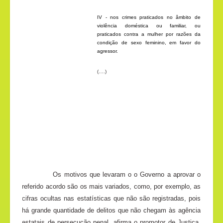
IV - nos crimes praticados no âmbito de
violência doméstica ou familiar, ou
praticados contra a mulher por razões da
condição de sexo feminino, em favor do
agressor.
(….)
Os motivos que levaram o o Governo a aprovar o
referido acordo são os mais variados, como, por exemplo, as
cifras ocultas nas estatísticas que não são registradas, pois
há grande quantidade de delitos que não chegam às agência
estatais de persecução penal, afirma o promotor de Justiça