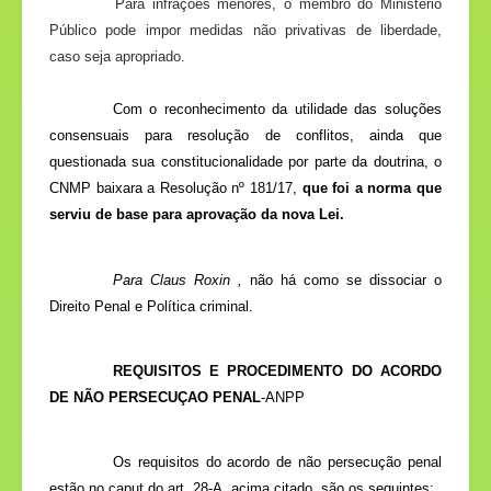
Para infrações menores, o membro do Ministério
Público pode impor medidas não privativas de liberdade,
caso seja apropriado.
Com o reconhecimento da utilidade das soluções
consensuais para resolução de conflitos, ainda que
questionada sua constitucionalidade por parte da doutrina, o
CNMP baixara a Resolução nº 181/17,
que foi a norma que
serviu de base para aprovação da nova Lei
.
Para Claus Roxin ,
não há como se dissociar o
Direito Penal e Política criminal.
REQUISITOS E PROCEDIMENTO DO ACORDO
DE NÃO PERSECUÇAO PENAL
-ANPP
Os requisitos do acordo de não persecução penal
estão no caput do art. 28-A, acima citado, são os seguintes: