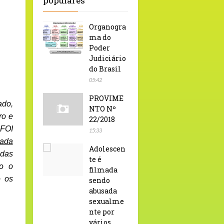
populares
Organogra
ma do
Poder
Judiciário
do Brasil
05:42
PROVIME
ado,
NTO Nº
ro e
22/2018
 FOI
15:33
zada
Adolescen
 das
te é
do o
filmada
o os
sendo
abusada
sexualme
nte por
vários