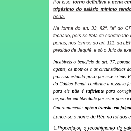
Por isso,
torno definitiva a pena e
trigésimo do salário mínimo ten
pena.
Na forma do art. 33, §2º, “a” do 
fechado, pois se trata de condenado 
penas, nos termos do art. 111, da LE
presidio de Jequié, e só o Juiz da ex
Incabíveis o benefício do art. 77, porqu
agente, os motivos e as circunstâncias 
processo estando preso por esse crime. 
do Código Penal, conforme a ressalva feit
para ele
não é
suficiente
para corrig
responder em liberdade por estar preso e
Oportunamente,
após o transito em julga
Lance-se o nome do Réu no rol dos c
Proceda-se o recolhimento do val