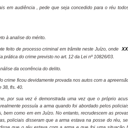
is em audiência , pede que seja concedido para o réu todo
to à analise do mérito.
te feito de processo criminal em trâmite neste Juízo, onde
XX
a prática do crime previsto no art. 12 da Lei nº 10826/03.
nálise da ocorrência do delito.
do crime ficou devidamente provada nos autos com a apreensã
 38, fls. 40.
ime, por sua vez é demonstrada uma vez que o próprio acu
 realmente possuía a arma quando foi abordado pelos policiai
os, bem como em em Juízo. No entanto, r
ecrudescem as prova
as, policiais disseram que a arma estava na posse do réu, s
disse que o réu estava com a arma e que foi uma situação