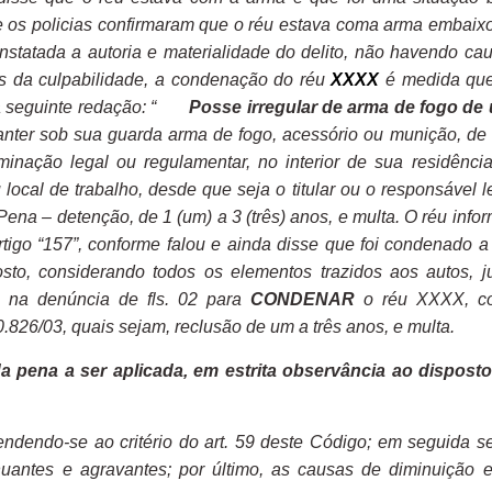
ive os policias confirmaram que o réu estava coma arma embaix
nstatada a autoria e materialidade do delito, não havendo ca
es da culpabilidade, a condenação do réu
XXXX
é medida qu
ma seguinte redação: “
Posse irregular de arma de fogo de
manter sob sua guarda arma de fogo, acessório ou munição, de
inação legal ou regulamentar, no interior de sua residênci
local de trabalho, desde que seja o titular ou o responsável l
Pena – detenção, de 1 (um) a 3 (três) anos, e multa. O
réu info
tigo “157”, conforme falou e ainda disse que foi condenado a
to, considerando todos os elementos trazidos aos autos, j
o na denúncia de fls. 02 para
CONDENAR
o réu XXXX
, 
0.826/03, quais sejam, reclusão de um a três anos, e multa.
a pena a ser aplicada, em estrita observância ao dispost
endendo-se ao critério do art. 59 deste Código; em seguida s
nuantes e agravantes; por último, as causas de diminuição 