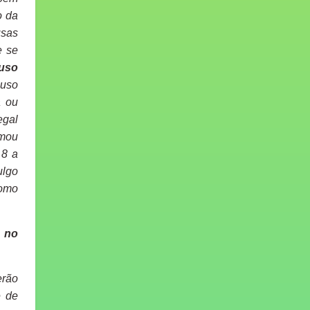
o da
usas
e se
 uso
 uso
a ou
egal
rmou
 8 a
ulgo
como
o no
erão
e de