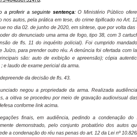
o a proferir a seguinte
sentença
:
O Ministério Público ofer
 nos autos, pela prática em tese, do crime tipificado no Art. 1
que no dia 02. de junho de 2020, em síntese, que por volta das
poder do denunciado uma arma de fogo, tipo 38, com 3 cartu
nsão de fls. 11 do inquérito policial). Foi cumprido mandad
Juízo, para prender outro réu. A denúncia foi ofertada com la
principais são: auto de exibição e apreensão); cópia autenti
o ; e laudo de exame pericial da arma.
 depreende da decisão de fls. 43.
denunciado negou a propriedade da arma. Realizada audiênci
as, a oitiva se procedeu por meio de gravação audiovisual da
efesa conforme link acima.
legações finais, em audiência, pedindo a condenação do 
mente demonstrado, pelo conjunto probatório dos autos q
pede a condenação do réu nas penas do art. 12 da Lei nº 10.826