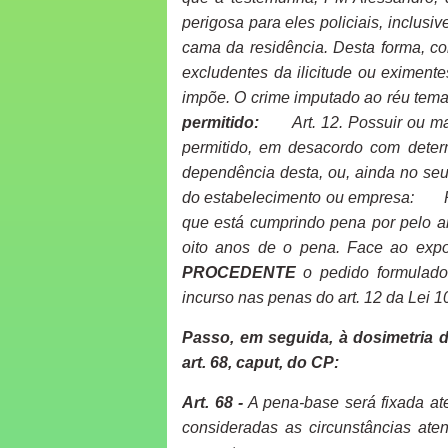
perigosa para eles policiais, inclus
cama da residência.
Desta forma, co
excludentes da ilicitude ou eximent
impõe. O crime imputado ao réu te
permitido:
Art. 12. Possuir ou 
permitido, em desacordo com determ
dependência desta, ou, ainda no seu 
do estabelecimento ou empresa:
que está cumprindo pena por pelo ar
oito anos de o pena
.
Face ao expos
PROCEDENTE
o pedido formulad
incurso nas penas do art. 12 da Lei 1
Passo, em seguida, à dosimetria d
art. 68,
caput
, do CP:
Art. 68 -
A pena-base será fixada at
consideradas as circunstâncias ate