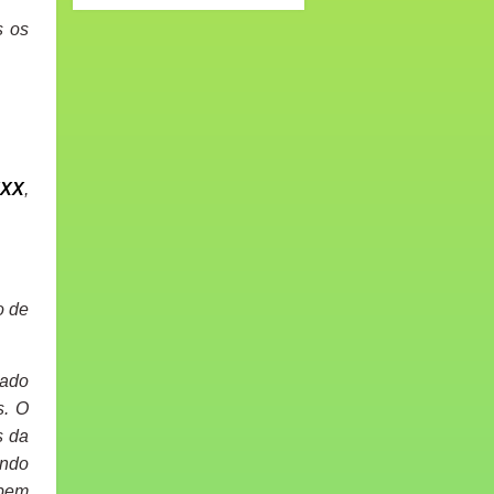
s os
XX
,
o de
sado
s. O
s da
endo
 bem