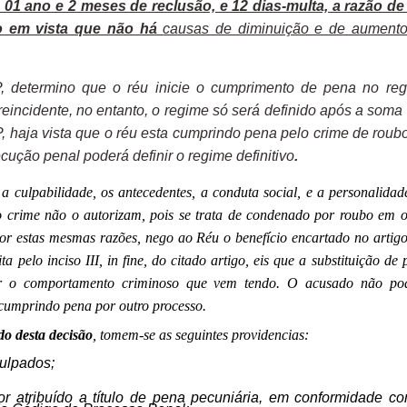
m 01 ano e 2 meses de reclusão, e 12 dias-multa, a razão d
do em vista que não há
causas de diminuição e de aument
CP, determino que o réu inicie o cumprimento de pena no
re
reincidente, no entanto, o regime só será definido após a soma
P, haja vista que o réu esta cumprindo pena pelo crime de roub
ecução penal poderá definir o regime definitivo
.
e a culpabilidade, os antecedentes, a conduta social, e a personalidad
do crime não o autorizam, pois se trata de condenado por roubo em o
Por estas mesmas razões, nego ao Réu o benefício encartado no artigo
a pelo inciso III
, in fine
, do citado artigo, eis que a substituição de
ir o comportamento criminoso que vem tendo.
O acusado não po
 cumprindo pena por outro processo.
do desta decisão
, tomem-se as seguintes providencias:
ulpados;
or atribuído a título de pena pecuniária, em conformidade c