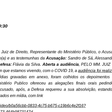
:30
 Juiz de Direito, Representante do Ministério Público, o Acus
(a) e as testemunhas da
Acusação:
Sandro de Sá, Alessand
efesa:
Flávia da Silva.
Aberta a audiência
, PELO MM. JUIZ
m que estamos vivendo, com o COVID 19, a
audiência foi reali
ídias gravadas em anexo, foram colhidos
os depoimentos
nistério Publico ofereceu as alegações finais orais pedin
acusado, após, a
Defesa requereu a sua absolvição, estand
ados em mídia, com link
licvideo/b0a56cbb-0833-4c75-b675-c19b6c4e2f16?
473-464b9873147d
.