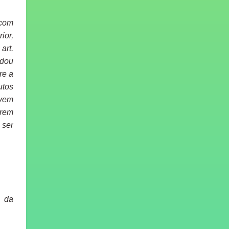
 com
ior,
art.
udou
re a
utos
evem
erem
 ser
e da