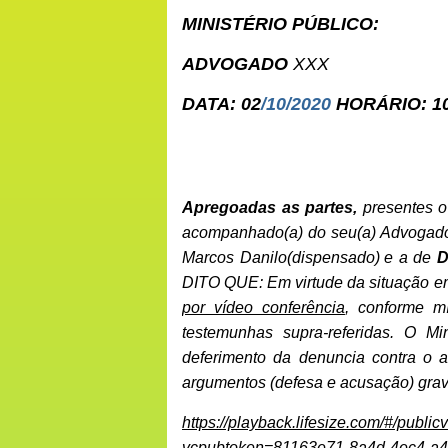
MINISTÉRIO PÚBLICO:
ADVOGADO
XXX
DATA: 02
/10/2020
HORÁRIO: 10
Apregoadas as partes,
presentes
o
acompanhado(a) do seu(a) Advogado
Marcos Danilo(dispensado)
e a de
D
DITO QUE: Em virtude da situação e
por vídeo conferência
, conforme m
testemunhas supra-referidas. O Mi
deferimento da denuncia contra o 
argumentos (defesa e acusação) grav
https://playback.lifesize.com/#/pub
vcpubtoken=81163e71-8a4d-4ec4-a