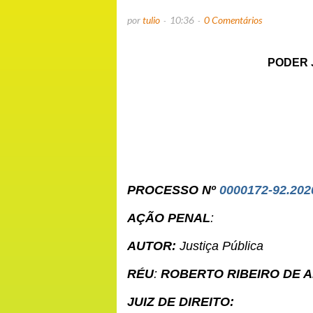
por
tulio
10:36
0 Comentários
PODER 
PROCESSO Nº
0000172-92.202
AÇÃO PENAL
:
AUTOR:
Justiça Pública
RÉU
:
ROBERTO RIBEIRO DE 
JUIZ DE DIREITO: