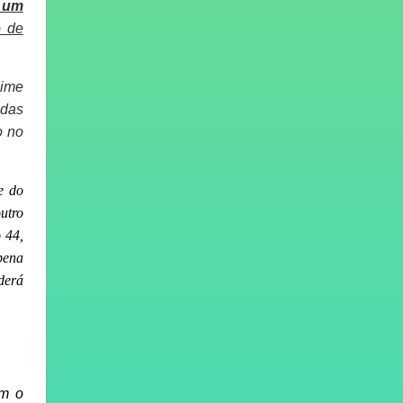
e um
o de
gime
 das
o no
e do
utro
 44,
 pena
derá
om o