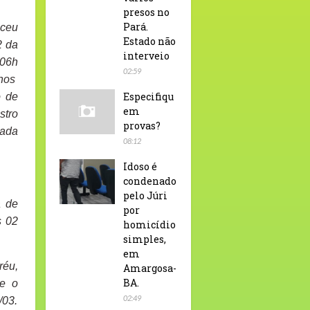
presos no
Pará.
eceu
Estado não
2 da
interveio
 06h
02:59
chos
Especifiqu
o de
em
stro
provas?
cada
08:12
Idoso é
condenado
pelo Júri
a de
por
s 02
homicídio
simples,
em
réu,
Amargosa-
BA.
ue o
02:49
/03.