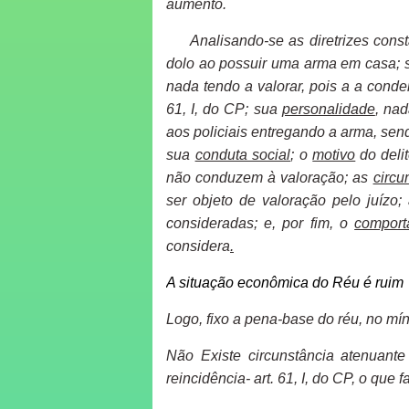
aumento.
Analisando-se as diretrizes cons
dolo ao possuir uma arma em casa
;
nada tendo a valorar, pois a a conde
61, I, do CP; s
ua
personalidade
, nad
aos policiais entregando a arma, send
sua
conduta social
; o
motivo
do deli
não conduzem à valoração; as
circu
ser objeto de valoração pelo juízo
consideradas; e, por fim, o
comport
considera
.
A situação econômica do Réu é ruim
Logo, fixo a pena-base do réu, no mín
Não Existe circunstância atenuante
reincidência- art. 61, I, do CP, o que 