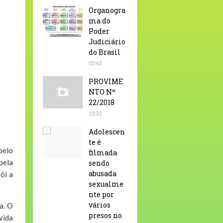
Organogra
ma do
Poder
Judiciário
do Brasil
05:42
PROVIME
NTO Nº
22/2018
15:33
Adolescen
te é
pelo
filmada
pela
sendo
abusada
ói a
sexualme
nte por
vários
a. O
presos no
vida