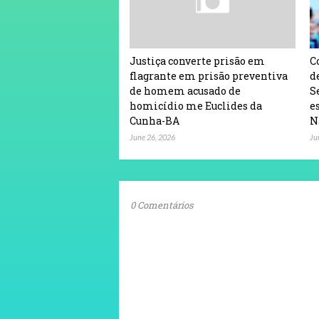
Justiça converte prisão em
C
flagrante em prisão preventiva
d
de homem acusado de
S
homicídio me Euclides da
e
Cunha-BA
N
June 26, 2026
Ju
0 Comentários