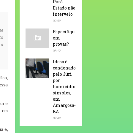
Pará.
Estado não
interveio
02:59
se
Especifiqu
to
em
provas?
 a
08:12
Idoso é
condenado
pelo Júri
ica,
por
essa
homicídio
simples,
em
za e
Amargosa-
s em
BA.
02:49
a e,