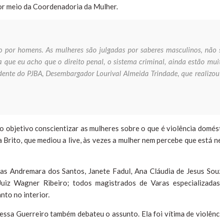
por meio da Coordenadoria da Mulher.
ito por homens. As mulheres são julgadas por saberes masculinos, não 
 que eu acho que o direito penal, o sistema criminal, ainda estão mui
sidente do PJBA, Desembargador Lourival Almeida Trindade, que realizou
o objetivo conscientizar as mulheres sobre o que é violência domést
Brito, que mediou a live, às vezes a mulher nem percebe que está n
zas Andremara dos Santos, Janete Fadul, Ana Cláudia de Jesus Sou
Juiz Wagner Ribeiro; todos magistrados de Varas especializada
nto no interior.
essa Guerreiro também debateu o assunto. Ela foi vítima de violênci