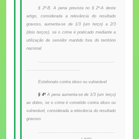
§ 2º-B. A pena prevista no § 2º-A deste
artigo, considerada a relevância do resultado
gravoso, aumenta-se de 1/3 (um terço) a 2/3
(dois terços), se o crime é praticado mediante a
utilização de servidor mantido fora do território
nacional.
..............................................................
............................................
Estelionato contra idoso ou vulnerável
§ 4º
A pena aumenta-se de 1/3 (um terço)
ao dobro, se o crime é cometido contra idoso ou
vulnerável, considerada a relevância do resultado
gravoso.
..............................................................