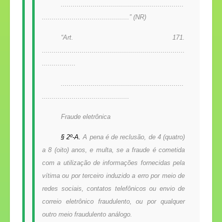
..............................................................
............................................” (NR)
“Art. 171.
........................................................................
.................
..............................................................
............................................
Fraude eletrônica
§ 2º-A.
A pena é de reclusão, de 4 (quatro)
a 8 (oito) anos, e multa, se a fraude é cometida
com a utilização de informações fornecidas pela
vítima ou por terceiro induzido a erro por meio de
redes sociais, contatos telefônicos ou envio de
correio eletrônico fraudulento, ou por qualquer
outro meio fraudulento análogo.