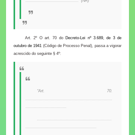
............................................” (NR)
Art. 2º
O art. 70 do
Decreto-Lei nº 3.689, de 3 de
outubro de 1941
(Código de Processo Penal), passa a vigorar
acrescido do seguinte § 4º:
“Art. 70.
........................................................................
..................................
..............................................................
...........................................................