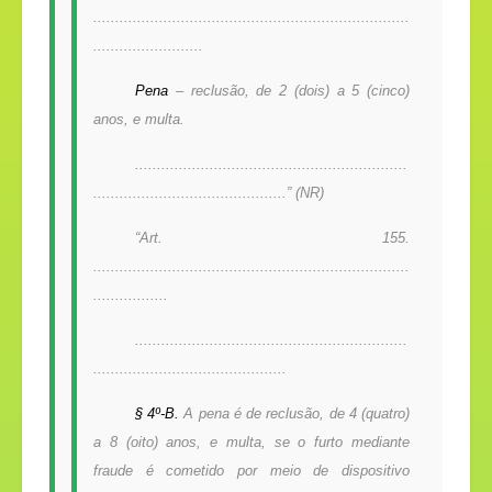
........................................................................
.........................
Pena
– reclusão, de 2 (dois) a 5 (cinco)
anos, e multa.
..............................................................
............................................” (NR)
“Art. 155.
........................................................................
.................
..............................................................
............................................
§ 4º-B.
A pena é de reclusão, de 4 (quatro)
a 8 (oito) anos, e multa, se o furto mediante
fraude é cometido por meio de dispositivo