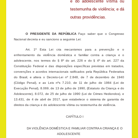
e do adolescente vítima ou
testemunha de violência; e dá
outras providências
.
O PRESIDENTE DA REPÚBLICA
Faço saber que o Congresso
Nacional decreta e eu sanciono a seguinte Lei:
Art. 1º Esta Lei cria mecanismos para a prevenção e o
enfrentamento da violência doméstica e familiar contra a criança e o
adolescente, nos termos do § 8º do art. 226 e do § 4º do art. 227 da
Constituição Federal e das disposições específicas previstas em tratados,
convenções e acordos internacionais ratificados pela República Federativa
do Brasil, e altera o Decreto-Lei nº 2.848, de 7 de dezembro de 1940
(Código Penal), e as Leis nºs 7.210, de 11 de julho de 1984 (Lei de
Execução Penal), 8.069, de 13 de julho de 1990, (Estatuto da Criança e do
Adolescente), 8.072, de 25 de julho de 1990 (Lei de Crimes Hediondos), e
13.431, de 4 de abril de 2017, que estabelece o sistema de garantia de
direitos da criança e do adolescente vítima ou testemunha de violência.
CAPÍTULO I
DA VIOLÊNCIA DOMÉSTICA E FAMILIAR CONTRA A CRIANÇA E O
ADOLESCENTE