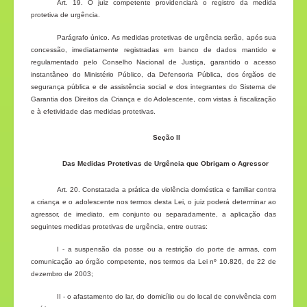
Art. 19. O juiz competente providenciará o registro da medida
protetiva de urgência.
Parágrafo único. As medidas protetivas de urgência serão, após sua
concessão, imediatamente registradas em banco de dados mantido e
regulamentado pelo Conselho Nacional de Justiça, garantido o acesso
instantâneo do Ministério Público, da Defensoria Pública, dos órgãos de
segurança pública e de assistência social e dos integrantes do Sistema de
Garantia dos Direitos da Criança e do Adolescente, com vistas à fiscalização
e à efetividade das medidas protetivas.
Seção II
Das Medidas Protetivas de Urgência que Obrigam o Agressor
Art. 20. Constatada a prática de violência doméstica e familiar contra
a criança e o adolescente nos termos desta Lei, o juiz poderá determinar ao
agressor, de imediato, em conjunto ou separadamente, a aplicação das
seguintes medidas protetivas de urgência, entre outras:
I - a suspensão da posse ou a restrição do porte de armas, com
comunicação ao órgão competente, nos termos da Lei nº 10.826, de 22 de
dezembro de 2003;
II - o afastamento do lar, do domicílio ou do local de convivência com