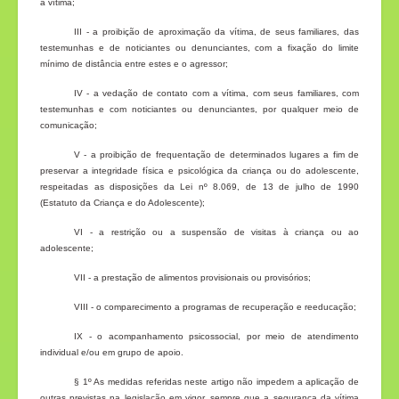
a vítima;
III - a proibição de aproximação da vítima, de seus familiares, das
testemunhas e de noticiantes ou denunciantes, com a fixação do limite
mínimo de distância entre estes e o agressor;
IV - a vedação de contato com a vítima, com seus familiares, com
testemunhas e com noticiantes ou denunciantes, por qualquer meio de
comunicação;
V - a proibição de frequentação de determinados lugares a fim de
preservar a integridade física e psicológica da criança ou do adolescente,
respeitadas as disposições da Lei nº 8.069, de 13 de julho de 1990
(Estatuto da Criança e do Adolescente);
VI - a restrição ou a suspensão de visitas à criança ou ao
adolescente;
VII - a prestação de alimentos provisionais ou provisórios;
VIII - o comparecimento a programas de recuperação e reeducação;
IX - o acompanhamento psicossocial, por meio de atendimento
individual e/ou em grupo de apoio.
§ 1º As medidas referidas neste artigo não impedem a aplicação de
outras previstas na legislação em vigor, sempre que a segurança da vítima