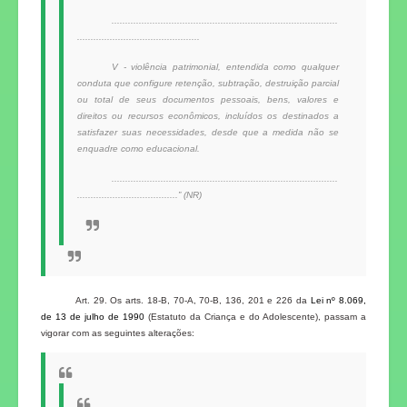
...................................................................................
.............................................
V - violência patrimonial, entendida como qualquer
conduta que configure retenção, subtração, destruição parcial
ou total de seus documentos pessoais, bens, valores e
direitos ou recursos econômicos, incluídos os destinados a
satisfazer suas necessidades, desde que a medida não se
enquadre como educacional.
...................................................................................
.....................................” (NR)
Art. 29. Os arts. 18-B, 70-A, 70-B, 136, 201 e 226 da
Lei nº 8.069,
de 13 de julho de 1990
(Estatuto da Criança e do Adolescente), passam a
vigorar com as seguintes alterações: