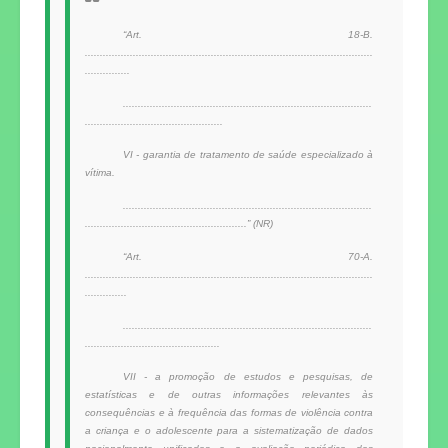
“Art. 18-B.
................................................................................................
...............
...................................................................................
..............................................
VI - garantia de tratamento de saúde especializado à
vítima.
...................................................................................
......................................................” (NR)
“Art. 70-A.
................................................................................................
..............
...................................................................................
.............................................
VII - a promoção de estudos e pesquisas, de
estatísticas e de outras informações relevantes às
consequências e à frequência das formas de violência contra
a criança e o adolescente para a sistematização de dados