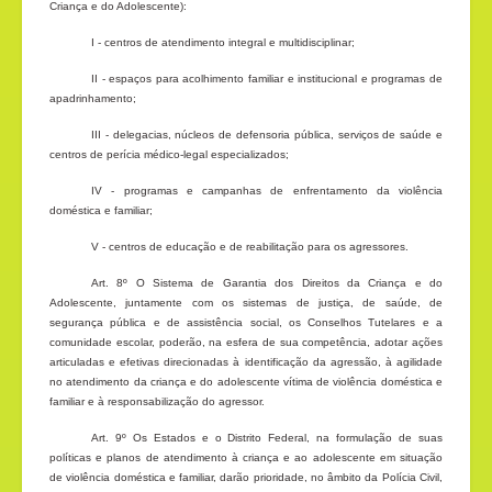
Criança e do Adolescente):
I - centros de atendimento integral e multidisciplinar;
II - espaços para acolhimento familiar e institucional e programas de
apadrinhamento;
III - delegacias, núcleos de defensoria pública, serviços de saúde e
centros de perícia médico-legal especializados;
IV - programas e campanhas de enfrentamento da violência
doméstica e familiar;
V - centros de educação e de reabilitação para os agressores.
Art. 8º O Sistema de Garantia dos Direitos da Criança e do
Adolescente, juntamente com os sistemas de justiça, de saúde, de
segurança pública e de assistência social, os Conselhos Tutelares e a
comunidade escolar, poderão, na esfera de sua competência, adotar ações
articuladas e efetivas direcionadas à identificação da agressão, à agilidade
no atendimento da criança e do adolescente vítima de violência doméstica e
familiar e à responsabilização do agressor.
Art. 9º Os Estados e o Distrito Federal, na formulação de suas
políticas e planos de atendimento à criança e ao adolescente em situação
de violência doméstica e familiar, darão prioridade, no âmbito da Polícia Civil,