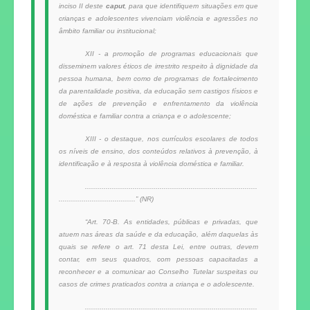
inciso II deste
caput
, para que identifiquem situações em que
crianças e adolescentes vivenciam violência e agressões no
âmbito familiar ou institucional;
XII - a promoção de programas educacionais que
disseminem valores éticos de irrestrito respeito à dignidade da
pessoa humana, bem como de programas de fortalecimento
da parentalidade positiva, da educação sem castigos físicos e
de ações de prevenção e enfrentamento da violência
doméstica e familiar contra a criança e o adolescente;
XIII - o destaque, nos currículos escolares de todos
os níveis de ensino, dos conteúdos relativos à prevenção, à
identificação e à resposta à violência doméstica e familiar.
...................................................................................
.....................................” (NR)
“Art. 70-B. As entidades, públicas e privadas, que
atuem nas áreas da saúde e da educação, além daquelas às
quais se refere o art. 71 desta Lei, entre outras, devem
contar, em seus quadros, com pessoas capacitadas a
reconhecer e a comunicar ao Conselho Tutelar suspeitas ou
casos de crimes praticados contra a criança e o adolescente.
...................................................................................