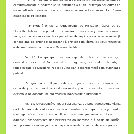
cumulativamente e poderão ser substituídas a qualquer tempo por outras de
maior eficácia, sempre que os direitos reconhecidos nesta Lei forem
ameaçados ou violados.
§ 3º Poderá o juiz, a requerimento do Ministério Público ou do
Conselho Tutelar, ou a pedido da vítima ou de quem esteja atuando em seu
favor, conceder novas medidas protetivas de urgência ou rever aquelas já
concedidas, se entender necessário à proteção da vítima, de seus familiares
e de seu patrimônio, ouvido o Ministério Público.
Art. 17. Em qualquer fase do inquérito policial ou da instrução
criminal, caberá a prisão preventiva do agressor, decretada pelo juiz, a
requerimento do Ministério Público ou mediante representação da autoridade
policial.
Parágrafo único. O juiz poderá revogar a prisão preventiva se, no
curso do processo, verificar a falta de motivo para que subsista, bem como
decretá-la novamente, se sobrevierem razões que a justifiquem.
Art. 18. O responsável legal pela criança ou pelo adolescente vítima
ou testemunha de violência doméstica e familiar, desde que não seja o autor
das agressões, deverá ser notificado dos atos processuais relativos ao
agressor, especialmente dos pertinentes ao ingresso e à saída da prisão,
sem prejuízo da intimação do advogado constituído ou do defensor público.