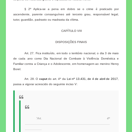
§ 2º Aplica-se a pena em dobro se o crime é praticado por
ascendente, parente consanguíneo até terceiro grau, responsável legal,
tutor, guardião, padrasto ou madrasta da vítima.
CAPÍTULO VIII
DISPOSIÇÕES FINAIS
Art. 27. Fica instituído, em todo o território nacional, o dia 3 de maio
de cada ano como Dia Nacional de Combate à Violência Doméstica e
Familiar contra a Criança e o Adolescente, em homenagem ao menino Henry
Borel.
Art. 28. O
caput
do art. 4º da
Lei nº 13.431, de 4 de abril de 2017
,
passa a vigorar acrescido do seguinte inciso V:
“Art. 4º
................................................................................................
...................