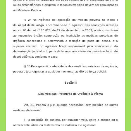
ou as circunstâncias o exigirem, e todas as medidas devem ser comunicadas
ao Ministério Público.
§ 2º Na hipótese de aplicação da medida prevista no inciso I
do
caput
deste artigo, encontrando-se o agressor nas condições referidas
no art. 6º da Lei nº 10.826, de 22 de dezembro de 2003, o juiz comunicará
ao respectivo órgão, corporação ou instituição as medidas protetivas de
urgência concedidas e determinará a restrição do porte de armas, e o
superior imediato do agressor ficará responsável pelo cumprimento da
determinação judicial, sob pena de incorrer nos crimes de prevaricação ou de
desobediência, conforme o caso.
§ 3º Para garantir a efetividade das medidas protetivas de urgência,
poderá o juiz requisitar, a qualquer momento, auxílio da força policial.
Seção III
Das Medidas Protetivas de Urgência à Vítima
Art. 21. Poderá o juiz, quando necessário, sem prejuízo de outras
medidas, determinar:
I - a proibição do contato, por qualquer meio, entre a criança ou o
adolescente vítima ou testemunha de violência e o agressor;