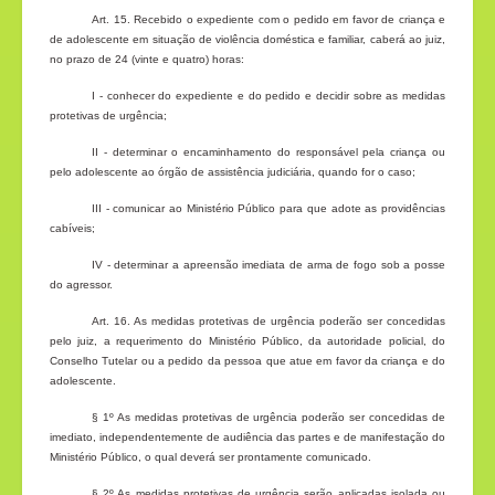
Art. 15. Recebido o expediente com o pedido em favor de criança e
de adolescente em situação de violência doméstica e familiar, caberá ao juiz,
no prazo de 24 (vinte e quatro) horas:
I - conhecer do expediente e do pedido e decidir sobre as medidas
protetivas de urgência;
II - determinar o encaminhamento do responsável pela criança ou
pelo adolescente ao órgão de assistência judiciária, quando for o caso;
III - comunicar ao Ministério Público para que adote as providências
cabíveis;
IV - determinar a apreensão imediata de arma de fogo sob a posse
do agressor.
Art. 16. As medidas protetivas de urgência poderão ser concedidas
pelo juiz, a requerimento do Ministério Público, da autoridade policial, do
Conselho Tutelar ou a pedido da pessoa que atue em favor da criança e do
adolescente.
§ 1º As medidas protetivas de urgência poderão ser concedidas de
imediato, independentemente de audiência das partes e de manifestação do
Ministério Público, o qual deverá ser prontamente comunicado.
§ 2º As medidas protetivas de urgência serão aplicadas isolada ou