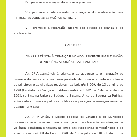
IV - prevenir a reiteração da violência já ocorrida;
V - promover o atendimento da criança e do adolescente para
minimizar as sequelas da violência sofrida; e
VI - promover a reparação integral dos direitos da criança e do
adolescente.
CAPÍTULO II
DA ASSISTÊNCIA À CRIANÇA E AO ADOLESCENTE EM SITUAÇÃO
DE VIOLÊNCIA DOMÉSTICA E FAMILIAR
Art. 6º A assistência à criança e ao adolescente em situação de
violência doméstica e familiar será prestada de forma articulada e conforme
os princípios e as diretrizes previstos nas Leis nºs 8.069, de 13 de julho de
1990 (Estatuto da Criança e do Adolescente), e 8.742, de 7 de dezembro de
1993, no Sistema Único de Saúde, no Sistema Único de Segurança Pública,
entre outras normas e políticas públicas de proteção, e emergencialmente,
quando for o caso.
Art. 7º A União, o Distrito Federal, os Estados e os Municípios
poderão criar e promover, para a criança e o adolescente em situação de
violência doméstica e familiar, no limite das respectivas competências e de
acordo com o art. 88 da Lei nº 8.069, de 13 de julho de 1990 (Estatuto da