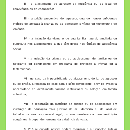
II - o afastamento do agressor da residência ou do local de
convivência ou de coabitação;
III - a prisão preventiva do agressor, quando houver suficientes
indícios de ameaça à criança ou ao adolescente vítima ou testemunha de
violência;
IV - a inclusão da vítima e de sua família natural, ampliada ou
substituta nos atendimentos a que têm direito nos órgãos de assistência
social;
V - a inclusão da criança ou do adolescente, de familiar ou de
noticiante ou denunciante em programa de proteção a vítimas ou a
testemunhas;
VI - no caso da impossibilidade de afastamento do lar do agressor
ou de prisão, a remessa do caso para o juízo competente, a fim de avaliar a
necessidade de acolhimento familiar, institucional ou colação em família
substituta;
VII - a realização da matrícula da criança ou do adolescente em
instituição de educação mais próxima de seu domicílio ou do local de
trabalho de seu responsável legal, ou sua transferência para instituição
congênere, independentemente da existência de vaga.
§ 1º A autoridade policial poderá requisitar e o Conselho Tutelar