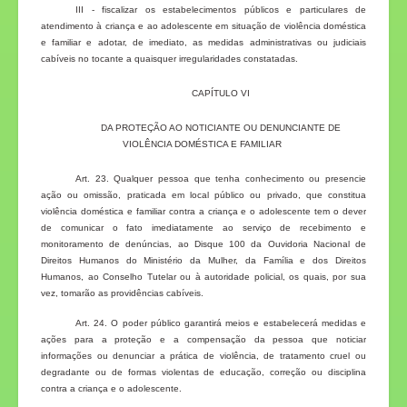
III - fiscalizar os estabelecimentos públicos e particulares de
atendimento à criança e ao adolescente em situação de violência doméstica
e familiar e adotar, de imediato, as medidas administrativas ou judiciais
cabíveis no tocante a quaisquer irregularidades constatadas.
CAPÍTULO VI
DA PROTEÇÃO AO NOTICIANTE OU DENUNCIANTE DE
VIOLÊNCIA DOMÉSTICA E FAMILIAR
Art. 23. Qualquer pessoa que tenha conhecimento ou presencie
ação ou omissão, praticada em local público ou privado, que constitua
violência doméstica e familiar contra a criança e o adolescente tem o dever
de comunicar o fato imediatamente ao serviço de recebimento e
monitoramento de denúncias, ao Disque 100 da Ouvidoria Nacional de
Direitos Humanos do Ministério da Mulher, da Família e dos Direitos
Humanos, ao Conselho Tutelar ou à autoridade policial, os quais, por sua
vez, tomarão as providências cabíveis.
Art. 24. O poder público garantirá meios e estabelecerá medidas e
ações para a proteção e a compensação da pessoa que noticiar
informações ou denunciar a prática de violência, de tratamento cruel ou
degradante ou de formas violentas de educação, correção ou disciplina
contra a criança e o adolescente.