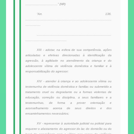
....................................” (NR)
“Art. 136.
................................................................................................
.................
...................................................................................
..............................................
XIII - adotar, na esfera de sua competência, ações
articuladas e efetivas direcionadas à identificação da
agressão, à agilidade no atendimento da criança e do
adolescente vítima de violência doméstica e familiar e à
responsabilização do agressor;
XIV - atender à criança e ao adolescente vítima ou
testemunha de violência doméstica e familiar, ou submetido a
tratamento cruel ou degradante ou a formas violentas de
educação, correção ou disciplina, a seus familiares e a
testemunhas, de forma a prover orientação e
aconselhamento acerca de seus direitos e dos
encaminhamentos necessários;
XV - representar à autoridade judicial ou policial para
requerer o afastamento do agressor do lar, do domicílio ou do