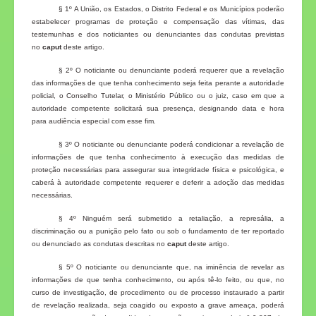
§ 1º A União, os Estados, o Distrito Federal e os Municípios poderão
estabelecer programas de proteção e compensação das vítimas, das
testemunhas e dos noticiantes ou denunciantes das condutas previstas
no
caput
deste artigo.
§ 2º O noticiante ou denunciante poderá requerer que a revelação
das informações de que tenha conhecimento seja feita perante a autoridade
policial, o Conselho Tutelar, o Ministério Público ou o juiz, caso em que a
autoridade competente solicitará sua presença, designando data e hora
para audiência especial com esse fim.
§ 3º O noticiante ou denunciante poderá condicionar a revelação de
informações de que tenha conhecimento à execução das medidas de
proteção necessárias para assegurar sua integridade física e psicológica, e
caberá à autoridade competente requerer e deferir a adoção das medidas
necessárias.
§ 4º Ninguém será submetido a retaliação, a represália, a
discriminação ou a punição pelo fato ou sob o fundamento de ter reportado
ou denunciado as condutas descritas no
caput
deste artigo.
§ 5º O noticiante ou denunciante que, na iminência de revelar as
informações de que tenha conhecimento, ou após tê-lo feito, ou que, no
curso de investigação, de procedimento ou de processo instaurado a partir
de revelação realizada, seja coagido ou exposto a grave ameaça, poderá