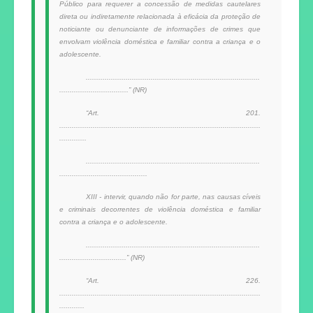
Público para requerer a concessão de medidas cautelares
direta ou indiretamente relacionada à eficácia da proteção de
noticiante ou denunciante de informações de crimes que
envolvam violência doméstica e familiar contra a criança e o
adolescente.
...................................................................................
.................................” (NR)
“Art. 201.
................................................................................................
.............
...................................................................................
..........................................
XIII - intervir, quando não for parte, nas causas cíveis
e criminais decorrentes de violência doméstica e familiar
contra a criança e o adolescente.
...................................................................................
................................” (NR)
“Art. 226.
................................................................................................
............