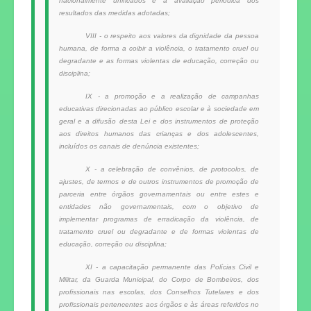
nacionalmente unificados e a avaliação periódica dos
resultados das medidas adotadas;
VIII - o respeito aos valores da dignidade da pessoa
humana, de forma a coibir a violência, o tratamento cruel ou
degradante e as formas violentas de educação, correção ou
disciplina;
IX - a promoção e a realização de campanhas
educativas direcionadas ao público escolar e à sociedade em
geral e a difusão desta Lei e dos instrumentos de proteção
aos direitos humanos das crianças e dos adolescentes,
incluídos os canais de denúncia existentes;
X - a celebração de convênios, de protocolos, de
ajustes, de termos e de outros instrumentos de promoção de
parceria entre órgãos governamentais ou entre estes e
entidades não governamentais, com o objetivo de
implementar programas de erradicação da violência, de
tratamento cruel ou degradante e de formas violentas de
educação, correção ou disciplina;
XI - a capacitação permanente das Polícias Civil e
Militar, da Guarda Municipal, do Corpo de Bombeiros, dos
profissionais nas escolas, dos Conselhos Tutelares e dos
profissionais pertencentes aos órgãos e às áreas referidos no