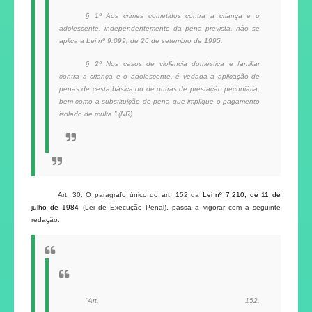
§ 1º Aos crimes cometidos contra a criança e o
adolescente, independentemente da pena prevista, não se
aplica a Lei nº 9.099, de 26 de setembro de 1995.
§ 2º Nos casos de violência doméstica e familiar
contra a criança e o adolescente, é vedada a aplicação de
penas de cesta básica ou de outras de prestação pecuniária,
bem como a substituição de pena que implique o pagamento
isolado de multa.” (NR)
Art. 30. O parágrafo único do art. 152 da
Lei nº 7.210, de 11 de
julho de 1984
(Lei de Execução Penal), passa a vigorar com a seguinte
redação:
“Art. 152.