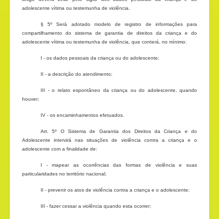
adolescente vítima ou testemunha de violência.
§ 5º Será adotado modelo de registro de informações para
compartilhamento do sistema de garantia de direitos da criança e do
adolescente vítima ou testemunha de violência, que conterá, no mínimo:
I - os dados pessoais da criança ou do adolescente;
II - a descrição do atendimento;
III - o relato espontâneo da criança ou do adolescente, quando
houver;
IV - os encaminhamentos efetuados.
Art. 5º O Sistema de Garantia dos Direitos da Criança e do
Adolescente intervirá nas situações de violência contra a criança e o
adolescente com a finalidade de:
I - mapear as ocorrências das formas de violência e suas
particularidades no território nacional;
II - prevenir os atos de violência contra a criança e o adolescente;
III - fazer cessar a violência quando esta ocorrer;