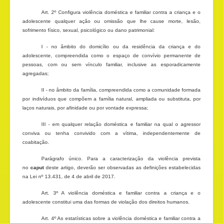
Art. 2º Configura violência doméstica e familiar contra a criança e o
adolescente qualquer ação ou omissão que lhe cause morte, lesão,
sofrimento físico, sexual, psicológico ou dano patrimonial:
I - no âmbito do domicílio ou da residência da criança e do
adolescente, compreendida como o espaço de convívio permanente de
pessoas, com ou sem vínculo familiar, inclusive as esporadicamente
agregadas;
II - no âmbito da família, compreendida como a comunidade formada
por indivíduos que compõem a família natural, ampliada ou substituta, por
laços naturais, por afinidade ou por vontade expressa;
III - em qualquer relação doméstica e familiar na qual o agressor
conviva ou tenha convivido com a vítima, independentemente de
coabitação.
Parágrafo único. Para a caracterização da violência prevista
no
caput
deste artigo, deverão ser observadas as definições estabelecidas
na Lei nº 13.431, de 4 de abril de 2017.
Art. 3º A violência doméstica e familiar contra a criança e o
adolescente constitui uma das formas de violação dos direitos humanos.
Art. 4º As estatísticas sobre a violência doméstica e familiar contra a