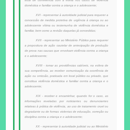
local de convivência com a vítima nos casos de violência
doméstica e familiar contra a criança e o adolescente;
XVI - representar à autoridade judicial para requerer a
concessão de medida protetiva de urgência à criança ou ao
adolescente vítima ou testemunha de violência doméstica e
familiar, bem como a revisão daquelas já concedidas;
XVII - representar ao Ministério Público para requerer
a propositura de ação cautelar de antecipação de produção
de prova nas causas que envolvam violência contra a criança
e o adolescente;
XVIII - tomar as providências cabíveis, na esfera de
sua competência, ao receber comunicação da ocorrência de
ação ou omissão, praticada em local público ou privado, que
constitua violência doméstica e familiar contra a criança e o
adolescente;
XIX - receber e encaminhar, quando for o caso, as
informações reveladas por noticiantes ou denunciantes
relativas à prática de violência, ao uso de tratamento cruel ou
degradante ou de formas violentas de educação, correção ou
disciplina contra a criança e o adolescente;
XX - representar à autoridade judicial ou ao Ministério