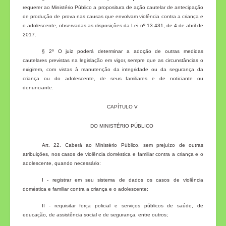
requerer ao Ministério Público a propositura de ação cautelar de antecipação
de produção de prova nas causas que envolvam violência contra a criança e
o adolescente, observadas as disposições da Lei nº 13.431, de 4 de abril de
2017.
§ 2º O juiz poderá determinar a adoção de outras medidas
cautelares previstas na legislação em vigor, sempre que as circunstâncias o
exigirem, com vistas à manutenção da integridade ou da segurança da
criança ou do adolescente, de seus familiares e de noticiante ou
denunciante.
CAPÍTULO V
DO MINISTÉRIO PÚBLICO
Art. 22. Caberá ao Ministério Público, sem prejuízo de outras
atribuições, nos casos de violência doméstica e familiar contra a criança e o
adolescente, quando necessário:
I - registrar em seu sistema de dados os casos de violência
doméstica e familiar contra a criança e o adolescente;
II - requisitar força policial e serviços públicos de saúde, de
educação, de assistência social e de segurança, entre outros;