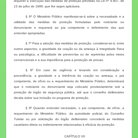
requerer a execução das medidas de proteção previstas na Lei nº 9.807, de
13 de julho de 1999, que lhe sejam aplicáveis.
§ 6º O Ministério Público manifestar-se-á sobre a necessidade e a
utilidade das medidas de proteção formuladas pelo noticiante ou
denunciante e requererá ao juiz competente o deferimento das que
entender apropriadas.
§ 7º Para a adoção das medidas de proteção, considerar-se-á, entre
outros aspectos, a gravidade da coação ou da ameaça à integridade física
ou psicológica, a dificuldade de preveni-las ou de reprimi-las pelos meios
convencionais e a sua importância para a produção de provas.
§ 8º Em caso de urgência e levando em consideração a
procedência, a gravidade e a iminência da coação ou ameaça, o juiz
competente, de ofício ou a requerimento do Ministério Público, determinará
que o noticiante ou denunciante seja colocado provisoriamente sob a
proteção de órgão de segurança pública, até que o conselho deliberativo
decida sobre sua inclusão no programa de proteção.
§ 9º Quando entender necessário, o juiz competente, de ofício, a
requerimento do Ministério Público, da autoridade policial, do Conselho
Tutelar ou por solicitação do órgão deliberativo concederá as medidas
cautelares direta ou indiretamente relacionadas à eficácia da proteção.
CAPÍTULO VII