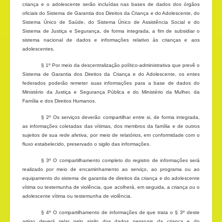
criança e o adolescente serão incluídas nas bases de dados dos órgãos
oficiais do Sistema de Garantia dos Direitos da Criança e do Adolescente, do
Sistema Único de Saúde, do Sistema Único de Assistência Social e do
Sistema de Justiça e Segurança, de forma integrada, a fim de subsidiar o
sistema nacional de dados e informações relativo às crianças e aos
adolescentes.
§ 1º Por meio da descentralização político-administrativa que prevê o
Sistema de Garantia dos Direitos da Criança e do Adolescente, os entes
federados poderão remeter suas informações para a base de dados do
Ministério da Justiça e Segurança Pública e do Ministério da Mulher, da
Família e dos Direitos Humanos.
§ 2º Os serviços deverão compartilhar entre si, de forma integrada,
as informações coletadas das vítimas, dos membros da família e de outros
sujeitos de sua rede afetiva, por meio de relatórios, em conformidade com o
fluxo estabelecido, preservado o sigilo das informações.
§ 3º O compartilhamento completo do registro de informações será
realizado por meio de encaminhamento ao serviço, ao programa ou ao
equipamento do sistema de garantia de direitos da criança e do adolescente
vítima ou testemunha de violência, que acolherá, em seguida, a criança ou o
adolescente vítima ou testemunha de violência.
§ 4º O compartilhamento de informações de que trata o § 3º deste
artigo deverá zelar pelo sigilo dos dados pessoais da criança e do