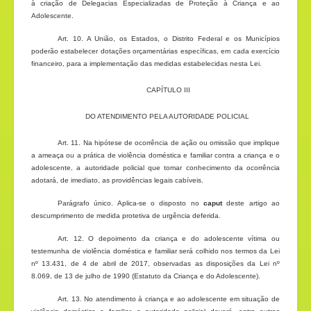
à criação de Delegacias Especializadas de Proteção à Criança e ao
Adolescente.
Art. 10. A União, os Estados, o Distrito Federal e os Municípios
poderão estabelecer dotações orçamentárias específicas, em cada exercício
financeiro, para a implementação das medidas estabelecidas nesta Lei.
CAPÍTULO III
DO ATENDIMENTO PELA AUTORIDADE POLICIAL
Art. 11. Na hipótese de ocorrência de ação ou omissão que implique
a ameaça ou a prática de violência doméstica e familiar contra a criança e o
adolescente, a autoridade policial que tomar conhecimento da ocorrência
adotará, de imediato, as providências legais cabíveis.
Parágrafo único. Aplica-se o disposto no
caput
deste artigo ao
descumprimento de medida protetiva de urgência deferida.
Art. 12. O depoimento da criança e do adolescente vítima ou
testemunha de violência doméstica e familiar será colhido nos termos da Lei
nº 13.431, de 4 de abril de 2017, observadas as disposições da Lei nº
8.069, de 13 de julho de 1990 (Estatuto da Criança e do Adolescente).
Art. 13. No atendimento à criança e ao adolescente em situação de