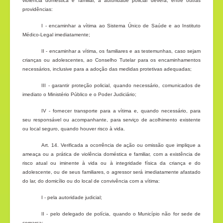
violência doméstica e familiar, a autoridade policial deverá, entre outras
providências:
I - encaminhar a vítima ao Sistema Único de Saúde e ao Instituto
Médico-Legal imediatamente;
II - encaminhar a vítima, os familiares e as testemunhas, caso sejam
crianças ou adolescentes, ao Conselho Tutelar para os encaminhamentos
necessários, inclusive para a adoção das medidas protetivas adequadas;
III - garantir proteção policial, quando necessário, comunicados de
imediato o Ministério Público e o Poder Judiciário;
IV - fornecer transporte para a vítima e, quando necessário, para
seu responsável ou acompanhante, para serviço de acolhimento existente
ou local seguro, quando houver risco à vida.
Art. 14. Verificada a ocorrência de ação ou omissão que implique a
ameaça ou a prática de violência doméstica e familiar, com a existência de
risco atual ou iminente à vida ou à integridade física da criança e do
adolescente, ou de seus familiares, o agressor será imediatamente afastado
do lar, do domicílio ou do local de convivência com a vítima:
I - pela autoridade judicial;
II - pelo delegado de polícia, quando o Município não for sede de
comarca;