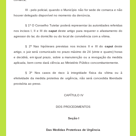
III - pelo policial, quando o Município não for sede de comarca e não
houver delegado disponível no momento da denúncia.
§ 1º O Conselho Tutelar poderá representar às autoridades referidas
nos incisos I, II e III do
caput
deste artigo para requerer o afastamento do
agressor do lar, do domicílio ou do local de convivência com a vítima.
§ 2º Nas hipóteses previstas nos incisos II e III do
caput
deste
artigo, o juiz será comunicado no prazo máximo de 24 (vinte e quatro) horas
e decidirá, em igual prazo, sobre a manutenção ou a revogação da medida
aplicada, bem como dará ciência ao Ministério Público concomitantemente.
§ 3º Nos casos de risco à integridade física da vítima ou à
efetividade da medida protetiva de urgência, não será concedida liberdade
provisória ao preso.
CAPÍTULO IV
DOS PROCEDIMENTOS
Seção I
Das Medidas Protetivas de Urgência