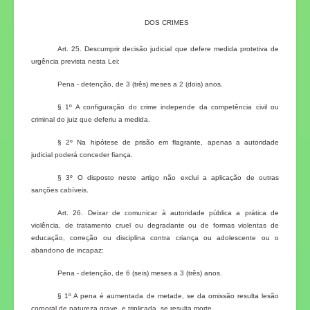
DOS CRIMES
Art. 25. Descumprir decisão judicial que defere medida protetiva de
urgência prevista nesta Lei:
Pena - detenção, de 3 (três) meses a 2 (dois) anos.
§ 1º A configuração do crime independe da competência civil ou
criminal do juiz que deferiu a medida.
§ 2º Na hipótese de prisão em flagrante, apenas a autoridade
judicial poderá conceder fiança.
§ 3º O disposto neste artigo não exclui a aplicação de outras
sanções cabíveis.
Art. 26. Deixar de comunicar à autoridade pública a prática de
violência, de tratamento cruel ou degradante ou de formas violentas de
educação, correção ou disciplina contra criança ou adolescente ou o
abandono de incapaz:
Pena - detenção, de 6 (seis) meses a 3 (três) anos.
§ 1º A pena é aumentada de metade, se da omissão resulta lesão
corporal de natureza grave, e triplicada, se resulta morte.