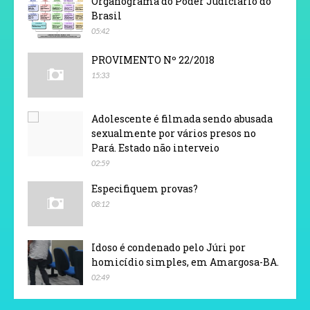
Organograma do Poder Judiciário do
Brasil
05:42
PROVIMENTO Nº 22/2018
15:33
Adolescente é filmada sendo abusada
sexualmente por vários presos no
Pará. Estado não interveio
02:59
Especifiquem provas?
08:12
Idoso é condenado pelo Júri por
homicídio simples, em Amargosa-BA.
02:49